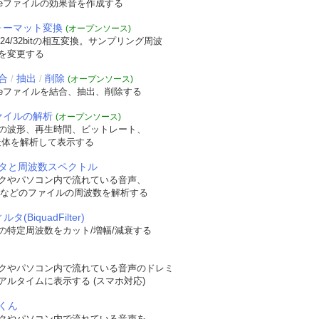
veファイルの効果音を作成する
フォーマット変換
(オープンソース)
/24/32bitの相互変換。サンプリング周波
を変更する
合
抽出
削除
/
/
(オープンソース)
veファイルを結合、抽出、削除する
ファイルの解析
(オープンソース)
の波形、再生時間、ビットレート、
t構造体を解析して表示する
タと周波数スペクトル
クやパソコン内で流れている音声、
WAVなどのファイルの周波数を解析する
タ(BiquadFilter)
の特定周波数をカット/増幅/減衰する
クやパソコン内で流れている音声のドレミ
アルタイムに表示する (スマホ対応)
くん
クやパソコン内で流れている音声を