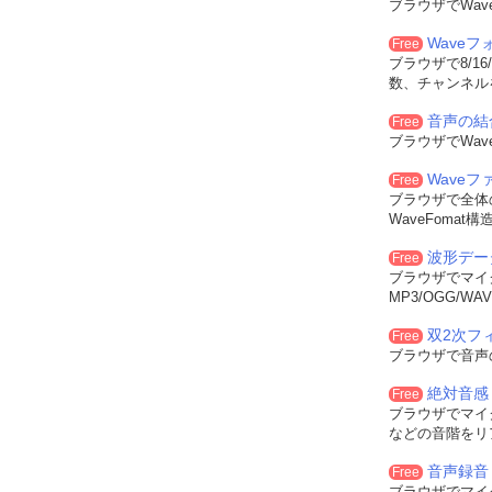
ブラウザでWa
Wave
Free
ブラウザで8/16
数、チャンネル
音声の結
Free
ブラウザでWa
Wave
Free
ブラウザで全体
WaveFoma
波形デー
Free
ブラウザでマイ
MP3/OGG/
双2次フィル
Free
ブラウザで音声
絶対音感
Free
ブラウザでマイ
などの音階をリ
音声録音
Free
ブラウザでマイ