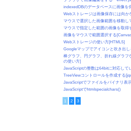
indexedDBのデータベースに画像を
Webストレージは画像保存には向か
マウスで選択した画像範囲を移動して貼
マウスで指定した範囲の画像を取得する[
画像をマウスで範囲選択する[Canva
Webストレージの使い方[HTML5]
Googleマップでアイコンと吹き出しを表示
棒グラフ、円グラフ、折れ線グラフなどの
の使い方]
JavaScriptの整数は64bitに対応し
TreeViewコントロールを作成する[jquery.
JavaScriptでファイルをバイナリ表示する
JavaScriptでhtmlspecialchars()
1
2
3