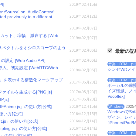
I]
2019年02月15日
ntSource' on 'AudioContext':
 previously to a different
2019年02月12日
2019年02月07日
ット、増幅、減衰する [Web
2019年02月07日
スペクトルをオシロスコープのよう
2019年02月06日
最新の記
 [Web Audio API]
2019年02月06日
音楽・DTM・作
、初期設定 [WebRTC/Web
シンセVのノ
2019年02月05日
ゴリ」を表示する構造化マークアップ
音楽・DTM・作
2017年05月23日
ボーカルの歯
イズ軽減、ノイズを
ファイルを生成する[PNG.js]
2017年05月23日
Vocoflex]
js]
2017年05月23日
nime.js」の使い方[公式]
2016年12月15日
Windows
2025
Windowsで
使い方[公式]
2016年12月15日
ザイン、レイ
.js」の使い方[公式]
2016年12月14日
[iPhone/iPad/M
ing.js」の使い方[公式]
2016年12月14日
音楽・DTM・作
s」の使い方[公式]
2016年12月13日