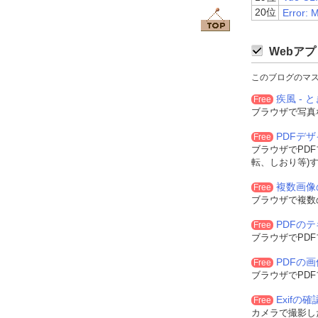
20位
Error: 
Webアプ
このブログのマ
疾風 - と
Free
ブラウザで写真
PDFデ
Free
ブラウザでPD
転、しおり等)
複数画像
Free
ブラウザで複数
PDFの
Free
ブラウザでPD
PDFの
Free
ブラウザでPD
Exifの
Free
カメラで撮影した