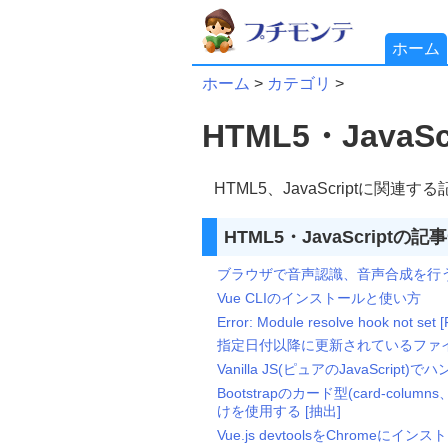
ホーム
ホーム
>
カテゴリ
>
HTML5・JavaSc
HTML5、JavaScriptに関連す
HTML5・JavaScriptの記
ブラウザで音声認識、音声合成を行う [Web
Vue CLIのインストールと使い方
Error: Module resolve hook not set [
指定日付以降に更新されているファイ
Vanilla JS(ピュアのJavaScri
Bootstrapのカード型(card-columns、
けを使用する [抽出]
Vue.js devtoolsをChromeに