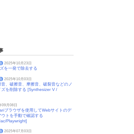
事
曲
2025年10月23日
イズを一発で除去する
曲
2025年10月03日
擦音、破擦音、摩擦音、破裂音などのノ
削除する [Synthesizer V /
年09月08日
Safariブラウザを使用してWebサイトのデ
アウトを手動で確認する
ac/Playwright]
曲
2025年07月03日