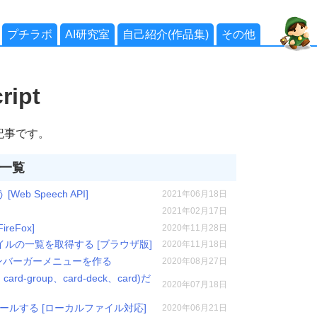
プチラボ
AI研究室
自己紹介(作品集)
その他
ript
る記事です。
事一覧
 Speech API]
2021年06月18日
2021年02月17日
FireFox]
2020年11月28日
ルの一覧を取得する [ブラウザ版]
2020年11月18日
pt)でハンバーガーメニューを作る
2020年08月27日
card-group、card-deck、card)だ
2020年07月18日
インストールする [ローカルファイル対応]
2020年06月21日