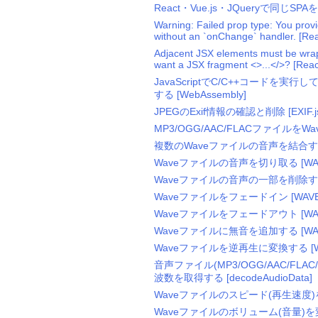
React・Vue.js・JQueryで同じ
Warning: Failed prop type: You provi
without an `onChange` handler. 
Adjacent JSX elements must be wrap
want a JSX fragment <>...</>? [
JavaScriptでC/C++コードを
する [WebAssembly]
JPEGのExif情報の確認と削除 [EXIF.j
MP3/OGG/AAC/FLACファイルをWa
複数のWaveファイルの音声を結合する [
Waveファイルの音声を切り取る [WAVE
Waveファイルの音声の一部を削除する [
Waveファイルをフェードイン [WAVE.
Waveファイルをフェードアウト [WAVE
Waveファイルに無音を追加する [WAVE
Waveファイルを逆再生に変換する [WAV
音声ファイル(MP3/OGG/AAC/FL
波数を取得する [decodeAudioData]
Waveファイルのスピード(再生速度)を変
Waveファイルのボリューム(音量)を変更