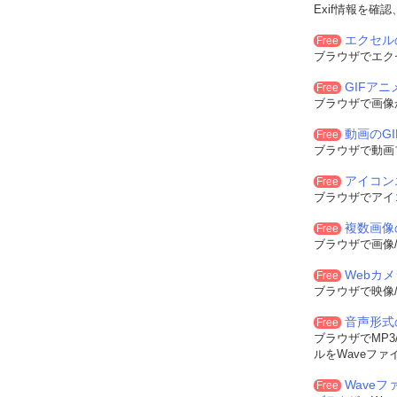
Exif情報を確
エクセル
Free
ブラウザでエク
GIFア
Free
ブラウザで画像
動画のG
Free
ブラウザで動画
アイコン
Free
ブラウザでアイ
複数画像
Free
ブラウザで画像/
Webカ
Free
ブラウザで映像/
音声形式
Free
ブラウザでMP3/
ルをWaveファ
Waveフ
Free