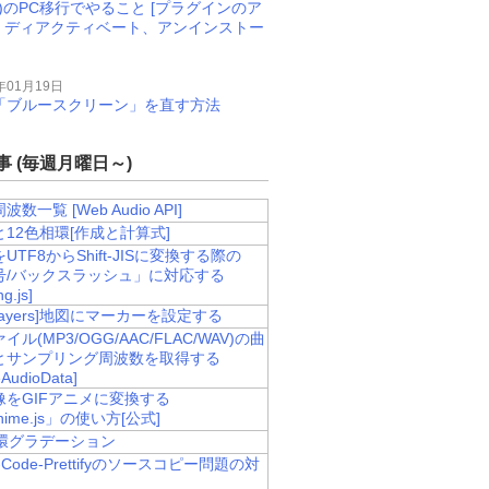
M)のPC移行でやること [プラグインのア
、ディアクティベート、アンインストー
年01月19日
11で「ブルースクリーン」を直す方法
 (毎週月曜日～)
数一覧 [Web Audio API]
12色相環[作成と計算式]
UTF8からShift-JISに変換する際の
号/バックスラッシュ」に対応する
g.js]
nLayers]地図にマーカーを設定する
ル(MP3/OGG/AAC/FLAC/WAV)の曲
とサンプリング周波数を取得する
AudioData]
像をGIFアニメに変換する
nime.js」の使い方[公式]
相環グラデーション
e-Code-Prettifyのソースコピー問題の対