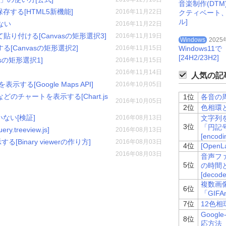
音楽制作(DT
保存する[HTML5新機能]
2016年11月22日
クティベート
ル]
ない
2016年11月22日
り付ける[Canvasの矩形選択3]
2016年11月19日
Windows
2025
Canvasの矩形選択2]
2016年11月15日
Windows
[24H2/23H2]
sの矩形選択1]
2016年11月15日
2016年11月14日
人気の記事
する[Google Maps API]
2016年10月05日
チャートを表示する[Chart.js
1位
各音の周波
2016年10月05日
2位
色相環と
ていない[検証]
2016年08月13日
文字列を
3位
「円記
treeview.js]
2016年08月13日
[encodin
[Binary viewerの作り方]
2016年08月03日
4位
[Ope
2016年08月03日
音声ファイ
5位
の時間
[decode
複数画
6位
「GIFA
7位
12色
Googl
8位
応方法