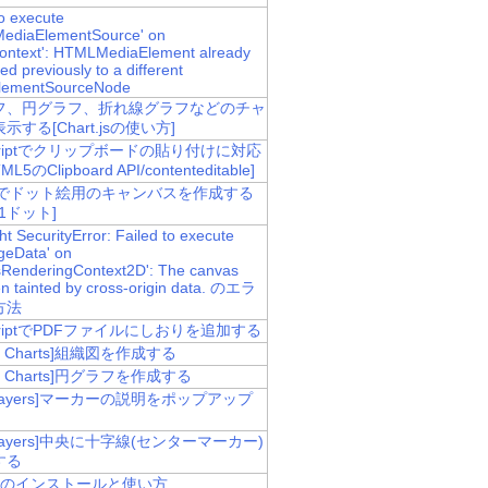
to execute
MediaElementSource' on
ontext': HTMLMediaElement already
d previously to a different
lementSourceNode
フ、円グラフ、折れ線グラフなどのチャ
示する[Chart.jsの使い方]
Scriptでクリップボードの貼り付けに対応
L5のClipboard API/contenteditable]
asでドット絵用のキャンバスを作成する
=1ドット]
t SecurityError: Failed to execute
geData' on
RenderingContext2D': The canvas
n tainted by cross-origin data. のエラ
方法
ScriptでPDFファイルにしおりを追加する
le Charts]組織図を作成する
le Charts]円グラフを作成する
nLayers]マーカーの説明をポップアップ
nLayers]中央に十字線(センターマーカー)
する
CLIのインストールと使い方