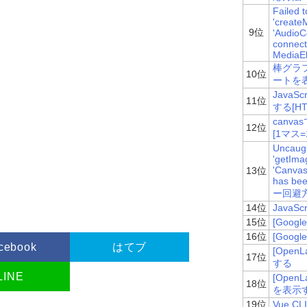
Failed 
'create
9位
'AudioC
connecte
MediaE
棒グラ
10位
ートを表
Java
11位
する[HTM
canv
12位
[1マス
Uncaugh
'getIma
'Canvas
13位
has bee
ー回避
14位
Java
15位
[Goog
16位
[Goog
cebook
はてブ
[Ope
17位
する
LINE
[Ope
18位
を表示
19位
Vue 