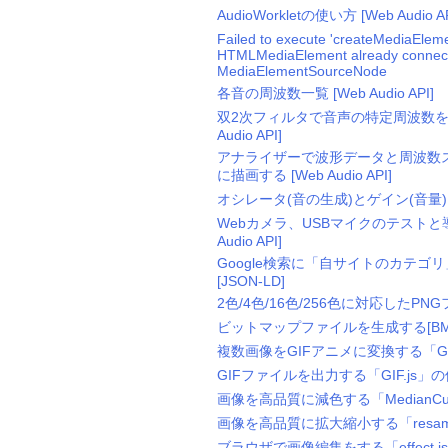
AudioWorkletの使い方 [Web Audio AP
Failed to execute 'createMediaEleme
HTMLMediaElement already connected
MediaElementSourceNode
各音の周波数一覧 [Web Audio API]
双2次フィルタで音声の特定周波数をカ
Audio API]
アナライザーで波形データと周波数
に描画する [Web Audio API]
オシレータ(音の生成)とゲイン(音量) の設定
Webカメラ、USBマイクのテストと導入
Audio API]
Google検索に「自サイトのカテ
[JSON-LD]
2色/4色/16色/256色に対応したPNG
ビットマップファイルを生成する[BMP.
複数画像をGIFアニメに変換する「GIFA
GIFファイルを出力する「GIF.js」の
画像を高品質に減色する「MedianCut
画像を高品質に拡大縮小する「resampl
ブラウザで画像編集をする「effect.j