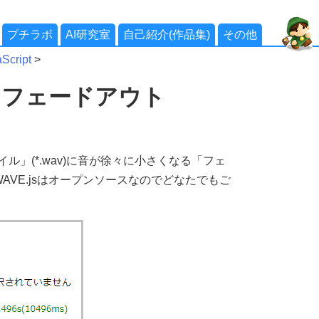
プチラボ
AI研究室
自己紹介(作品集)
その他
cript
>
をフェードアウト
ァイル」(*.wav)に音が徐々に小さくなる「フェ
AVE.jsはオープンソースなのでどなたでもご