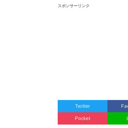
}
スポンサーリンク
// R
if
(
data
.
R
.
length 
!=
0
){
for
(
var
 i
=
0
;
 i
<
data
.
R
.
leng
        data
.
R
[
i
]
=
Math
.
round
(
}
}
// Save
var
 F 
=
 wav
.
WriteStream
(
                            wav
.
Analys
    F
.
SaveToFile
(
"test.wav"
,
"a
}
catch
(
e
){
    alert
(
"Could not acquire w
    console
.
error
(
e
);
}
console
.
timeEnd
(
"run"
);
return
false
;
Twitter
Fa
}
function
 onAddFile
(
event
)
{
Pocket
var
 files
;
var
 reader 
=
new
FileRead