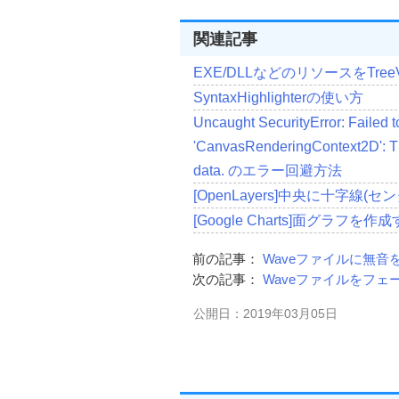
if
(
event
.
target
.
files
){
関連記事
    files 
=
 event
.
target
.
files
;
}
else
{
    files 
=
 event
.
dataTransfer
.
f
EXE/DLLなどのリソースをTreeVie
}
SyntaxHighlighterの使い方
  reader
.
onload 
=
function
(
Uncaught SecurityError: Failed 
try
{
'CanvasRenderingContext2D': Th
      wav 
=
new
TWaveForma
data. のエラー回避方法
[OpenLayers]中央に十字線
var
 str 
=
"File loaded : "
+
      str 
+=
  wav
.
Analyst
.
Wave
[Google Charts]面グラフを作
if
(
wav
.
Analyst
.
WaveFoma
        str 
+=
" Mono "
;
前の記事：
Waveファイルに無音を追
}
else
{
次の記事：
Waveファイルをフェードイ
        str 
+=
" Stereo "
;
}
公開日：2019年03月05日
      str 
+=
Math
.
round
(
wav
.
An
             wav
.
Analyst
.
time 
+
"
      document
.
getElementByI
}
catch
(
e
){