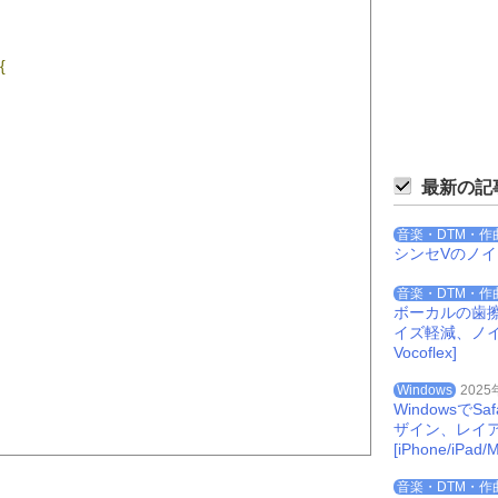
{
最新の記
音楽・DTM・作
シンセVのノ
音楽・DTM・作
ボーカルの歯
イズ軽減、ノイズを
Vocoflex]
Windows
2025
Windowsで
ザイン、レイ
[iPhone/iPad/M
h
;
i
++){
音楽・DTM・作
ta
.
L
[
i
]
*
((
data
.
L
.
length
-
i
)/
data
.
L
.
length
));