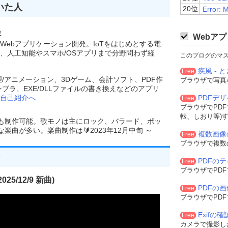
いた人
20位
Error: 
験
Webアプ
Webアプリケーション開発。IoTをはじめとする電
、人工知能やスマホ/OSアプリまで分野問わず経
files
[
0
]);
このブログのマ
(
"inputfile"
).
value 
=
""
;
疾風 - と
Free
理/アニメーション、3Dゲーム、会計ソフト、PDF作
ブラウザで写真
ンブラ、EXE/DLLファイルの書き換えなどのアプリ
自己紹介へ
PDFデ
Free
t
);
"
ondragover
=
"
onDragOver
(
event
);
"
>
ブラウザでPD
転、しおり等)
でも制作可能。歌モノは主にロック、バラード、ポッ
曲が多い。楽曲制作は🔰2023年12月中旬 ～
複数画像
Free
>
&nbsp;
<input
type
=
"file"
id
=
"inputfile"
accept
=
"audio/wav"
onchange
=
"
ブラウザで複数
:
12px
;
color
:
green
;
"
>
</p>
=
"
return
 run
();
"
value
=
" R U N "
>
PDFの
Free
ブラウザでPD
25/12/9 新曲)
PDFの
Free
ブラウザでPD
Exifの
Free
カメラで撮影した