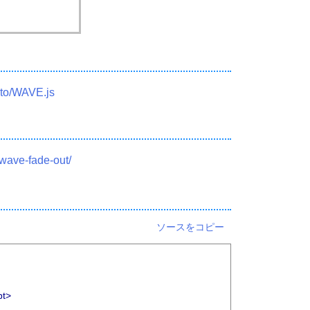
oto/WAVE.js
/wave-fade-out/
ソースをコピー
pt>