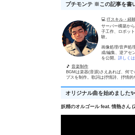
      alert
(
e
);
プチモンテ ※この記事を書
      console
.
error
(
e
);
}
};
💻
ITスキル・経
サーバー構築から
if
(
files
[
0
]){
子工作、ロボット
    reader
.
readAsArrayBuffer
(
験。
    document
.
getElementById
}
}
画像処理/音声処
</script>
成/編集、逆アセ
</head>
を公開。
詳しくは
<body
ondrop
=
"
onDrop
(
even
<h1>
Fade out
</h1>
🎵
音楽制作
<p></p>
BGMは楽器(音源)さえあれば、何
<table>
プスを制作。歌詞は抒情詩、抒情的な楽
<tr><th>
Wave File
</th><td
</table>
<p
id
=
"msg"
style
=
"
font
-
size
オリジナル曲を始めました✨
<input
type
=
"submit"
onclick
</body>
</html>
妖精のオルゴール feat. 情熱さん (20