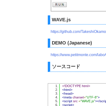
WAVE.js
https://github.com/TakeshiOkam
DEMO (Japanese)
https://www.petitmonte.com/labo
ソースコード
<!DOCTYPE html>
<html>
<head>
<meta
charset
=
"UTF-8"
>
<script
src
=
"WAVE.js"
></scri
<script>