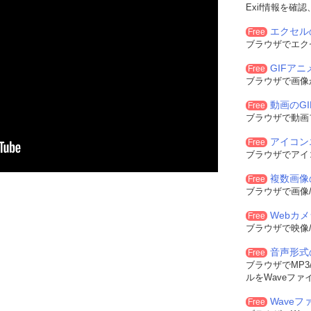
Exif情報を確
エクセル
Free
ブラウザでエク
GIFア
Free
ブラウザで画像
動画のG
Free
ブラウザで動画
アイコン
Free
ブラウザでアイ
複数画像
Free
ブラウザで画像/
Webカ
Free
ブラウザで映像/
音声形式
Free
ブラウザでMP3/
ルをWaveファ
Waveフ
Free