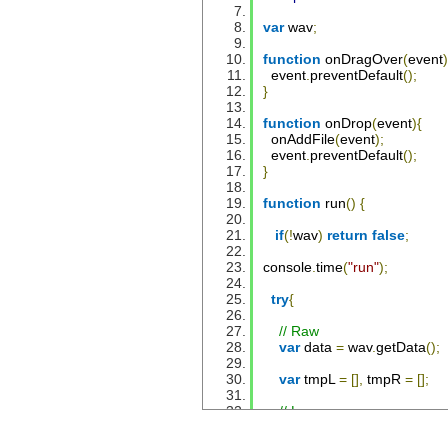
var
 wav
;
function
 onDragOver
(
event
)
  event
.
preventDefault
();
}
function
 onDrop
(
event
){
  onAddFile
(
event
);
  event
.
preventDefault
();
}
function
 run
()
{
if
(!
wav
)
return
false
;
console
.
time
(
"run"
);
try
{
// Raw
var
 data 
=
 wav
.
getData
();
var
 tmpL 
=
[],
 tmpR 
=
[];
// L
for
(
var
 i
=
0
;
 i
<
data
.
L
.
lengt
      data
.
L
[
i
]
=
Math
.
round
(
da