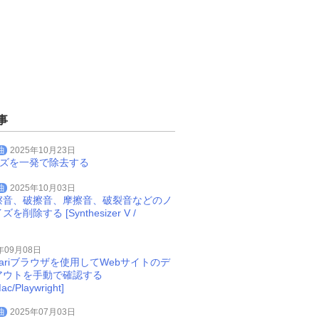
事
曲
2025年10月23日
イズを一発で除去する
曲
2025年10月03日
擦音、破擦音、摩擦音、破裂音などのノ
削除する [Synthesizer V /
年09月08日
Safariブラウザを使用してWebサイトのデ
アウトを手動で確認する
ac/Playwright]
曲
2025年07月03日