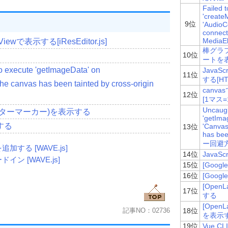
Failed 
'create
9位
'AudioC
connecte
iles
;
MediaE
wで表示する[iResEditor.js]
棒グラ
10位
ートを表
event
)
{
to execute 'getImageData' on
Java
11位
する[HTM
e canvas has been tainted by cross-origin
canv
12位
t
(
new
Uint8Array
(
reader
.
result
));
[1マス
Uncaugh
(センターマーカー)を表示する
 wav
.
Analyst
.
WaveFomat
.
wBitsPerSample 
+
"bit "
;
'getIma
Fomat
.
nSamplesPerSec 
+
"Hz "
;
成する
'Canvas
13位
has bee
t
.
nChannels 
==
1
){
ー回避
加する [WAVE.js]
14位
Java
ン [WAVE.js]
15位
[Goog
16位
[Goog
alyst
.
time
)/
1000
+
"s("
+
[Ope
17位
ms)"
;
する
[Ope
d
(
"msg"
).
innerHTML 
=
str
;
記事NO：02736
18位
を表示
19位
Vue 