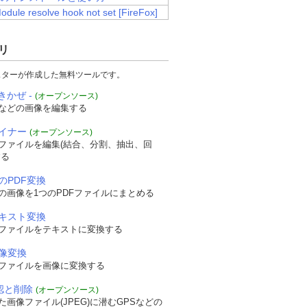
Module resolve hook not set [FireFox]
リ
スターが作成した無料ツールです。
きかぜ -
(オープンソース)
などの画像を編集する
ザイナー
(オープンソース)
Fファイルを編集(結合、分割、抽出、回
する
のPDF変換
onAddFile
(
event
);
"
></td></tr>
の画像を1つのPDFファイルにまとめる
テキスト変換
Fファイルをテキストに変換する
画像変換
Fファイルを画像に変換する
確認と削除
(オープンソース)
画像ファイル(JPEG)に潜むGPSなどの