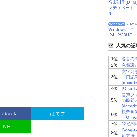
音楽制作(DT
クティベート
ル]
th
;
i
++){
Windows
2025
data
.
R
[
i
]
*
((
data
.
R
.
length
-
i
)/
data
.
R
.
length
));
Windows
[24H2/23H2]
人気の記事
wav
.
Analyst
.
WaveFomat
.
wBitsPerSample
,
 data
,
t
.
WaveFomat
.
nSamplesPerSec
);
1位
各音の周波
udio/wav"
);
2位
色相環と
文字列を
3位
「円記
aveform data. (unsupported format)"
);
[encodin
4位
[Ope
音声ファイ
5位
の時間
[decode
複数画
cebook
はてブ
6位
「GIFA
7位
12色
LINE
Googl
8位
er
();
応方法