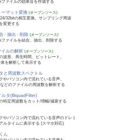
veファイルの効果音を作成する
フォーマット変換
(オープンソース)
/24/32bitの相互変換。サンプリング周波
を変更する
合
抽出
削除
/
/
(オープンソース)
veファイルを結合、抽出、削除する
ファイルの解析
(オープンソース)
の波形、再生時間、ビットレート、
t構造体を解析して表示する
タと周波数スペクトル
クやパソコン内で流れている音声、
WAVなどのファイルの周波数を解析する
タ(BiquadFilter)
の特定周波数をカット/増幅/減衰する
クやパソコン内で流れている音声のドレミ
アルタイムに表示する (スマホ対応)
くん
クやパソコン内で流れている音声を