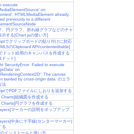
to execute
MediaElementSource' on
ontext': HTMLMediaElement already
d previously to a different
lementSourceNode
フ、円グラフ、折れ線グラフなどのチャ
示する[Chart.jsの使い方]
Scriptでクリップボードの貼り付けに対応
L5のClipboard API/contenteditable]
asでドット絵用のキャンバスを作成する
=1ドット]
t SecurityError: Failed to execute
geData' on
RenderingContext2D': The canvas
n tainted by cross-origin data. のエラ
方法
ScriptでPDFファイルにしおりを追加する
le Charts]組織図を作成する
le Charts]円グラフを作成する
nLayers]マーカーの説明をポップアップ
nLayers]中央に十字線(センターマーカー)
する
CLIのインストールと使い方