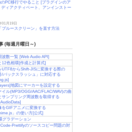
M)のPC移行でやること [プラグインのア
、ディアクティベート、アンインストー
年01月19日
11で「ブルースクリーン」を直す方法
 (毎週月曜日～)
数一覧 [Web Audio API]
12色相環[作成と計算式]
UTF8からShift-JISに変換する際の
号/バックスラッシュ」に対応する
g.js]
nLayers]地図にマーカーを設定する
ル(MP3/OGG/AAC/FLAC/WAV)の曲
とサンプリング周波数を取得する
AudioData]
像をGIFアニメに変換する
nime.js」の使い方[公式]
相環グラデーション
e-Code-Prettifyのソースコピー問題の対