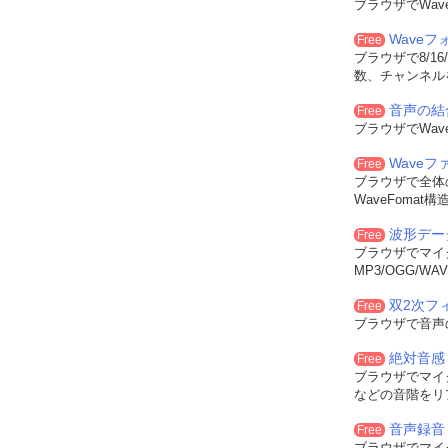
ブラウザでWa
Wave
Free
ブラウザで8/16
数、チャンネル
音声の結
Free
ブラウザでWa
Wave
Free
ブラウザで全体
WaveFoma
波形デー
Free
ブラウザでマイ
MP3/OGG/
双2次フィル
Free
ブラウザで音声
絶対音感
Free
ブラウザでマイ
などの音階をリ
音声録音
Free
ブラウザでマイ