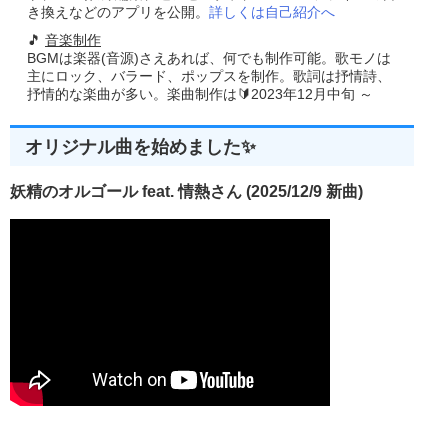
き換えなどのアプリを公開。
詳しくは自己紹介へ
🎵
音楽制作
BGMは楽器(音源)さえあれば、何でも制作可能。歌モノは
主にロック、バラード、ポップスを制作。歌詞は抒情詩、
抒情的な楽曲が多い。楽曲制作は🔰2023年12月中旬 ～
オリジナル曲を始めました✨
妖精のオルゴール feat. 情熱さん (2025/12/9 新曲)