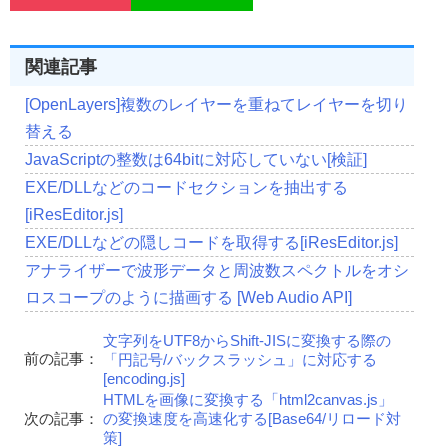
関連記事
[OpenLayers]複数のレイヤーを重ねてレイヤーを切り
替える
JavaScriptの整数は64bitに対応していない[検証]
EXE/DLLなどのコードセクションを抽出する
[iResEditor.js]
EXE/DLLなどの隠しコードを取得する[iResEditor.js]
アナライザーで波形データと周波数スペクトルをオシ
ロスコープのように描画する [Web Audio API]
文字列をUTF8からShift-JISに変換する際の
前の記事：
「円記号/バックスラッシュ」に対応する
[encoding.js]
HTMLを画像に変換する「html2canvas.js」
次の記事：
の変換速度を高速化する[Base64/リロード対
策]