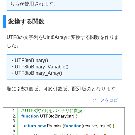
ちらが使用されます。
変換する関数
UTF8の文字列をUint8Arrayに変換する関数を作りま
した。
・UTF8toBinary()
・UTF8toBinary_Variable()
・UTF8toBinary_Array()
順に引数1個版、可変引数版、配列版のとなります。
ソースをコピー
// UTF8文字列をバイナリに変換
function
 UTF8toBinary
(
str
)
{
return
new
Promise
(
function
(
resolve
,
 reject
)
{