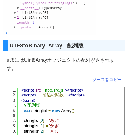
UTF8toBinary_Array - 配列版
utf8にはUint8Arrayオブジェクトの配列が返されま
す。
ソースをコピー
<script
src
=
"npo.src.js"
></script>
<script>
...
前述の関数
...
</script>
<script>
// 配列版
var
 stringlist 
=
new
Array
();
  stringlist
[
0
]
=
'あい'
;
  stringlist
[
1
]
=
'かき'
;
  stringlist
[
2
]
=
'さし'
;