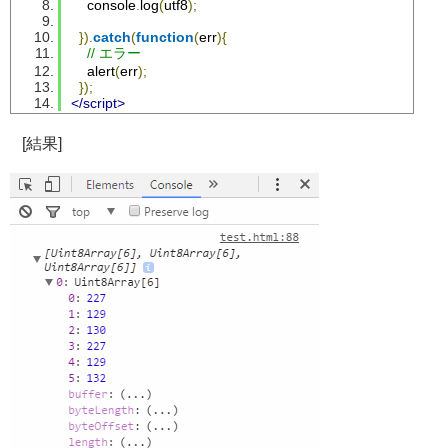
    console
.
log
(
utf8
);
}).
catch
(
function
(
err
){
// エラー
    alert
(
err
);
});
</script>
[結果]