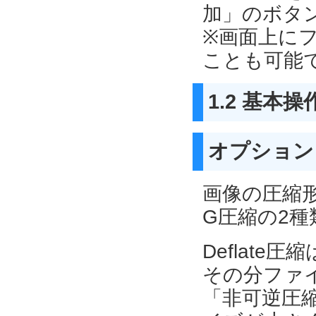
加」のボタ
※画面上に
ことも可能で
1.2 基本操
オプション
画像の圧縮形式
G圧縮の2
Deflat
その分ファ
「非可逆圧