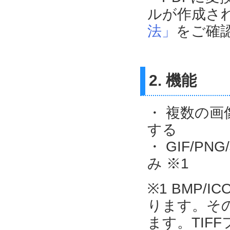
ルが作成さ
法」
をご確
2. 機能
・ 複数の画
する
・ GIF/PN
み ※1
※1 BMP/
ります。そ
ます。TIF