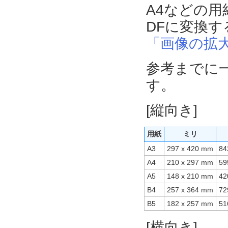
A4などの
DFに変換
「画像の拡
参考までに
す。
[縦向き]
用紙
ミリ
A3
297 x 420 mm
84
A4
210 x 297 mm
59
A5
148 x 210 mm
42
B4
257 x 364 mm
72
B5
182 x 257 mm
51
[横向き]