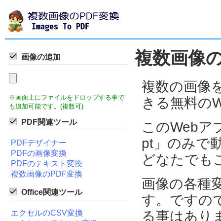
複数画像の
画像の追加
複数の画像
※画面上にファイルをドロップする事で
きる無料のW
も追加可能です。(複数可)
PDF関連ツール
このWebアプ
pt」のみ
PDFデザイナー
PDFの画像変換
どなたでも
PDFのテキスト変換
複数画像のPDF変換
画像の各種
Office関連ツール
す。ですの
エクセルのCSV変換
る事はあり