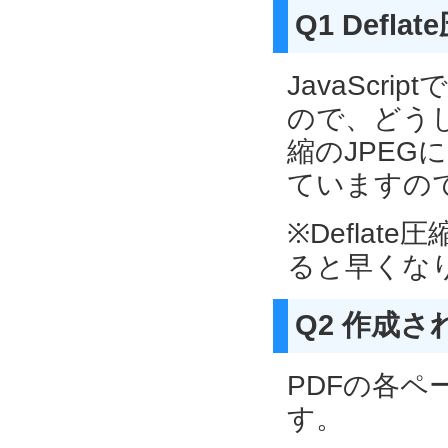
Q1 Def
JavaScr
ので、どう
縮のJPE
ていますの
※Deflat
ると早くな
Q2 作成
PDFの各
す。