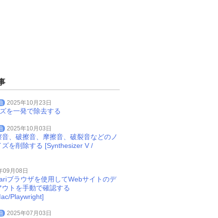
事
曲
2025年10月23日
イズを一発で除去する
曲
2025年10月03日
擦音、破擦音、摩擦音、破裂音などのノ
削除する [Synthesizer V /
年09月08日
Safariブラウザを使用してWebサイトのデ
アウトを手動で確認する
ac/Playwright]
曲
2025年07月03日