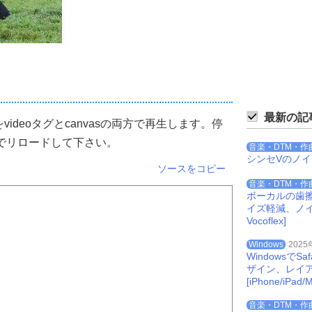
最新の記
ideoタグとcanvasの両方で再生します。停
でリロードして下さい。
音楽・DTM・作
シンセVのノ
ソースをコピー
音楽・DTM・作
ボーカルの歯
イズ軽減、ノイズを
Vocoflex]
Windows
2025
Windowsで
ザイン、レイ
[iPhone/iPad/M
音楽・DTM・作