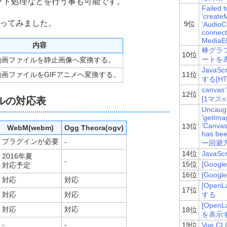
クト処理などを行う事も可能です。
Failed 
'create
作ってみました。
9位
'AudioC
connecte
MediaE
iles
;
内容
棒グラ
10位
ートを表
動画ファイルを静止画像へ変換する。
Java
画ファイルをGIFアニメへ変換する。
11位
する[HTM
canv
12位
[1マス
ルの対応表
pperCase
();
Uncaugh
'getIma
になった時
'Canvas
13位
WebM(webm)
Ogg Theora(ogv)
function
(){
has bee
プラグインが必要
-
ー回避
14位
Java
2016年夏
-
15位
[Goog
対応予定
 size
){
deo
.
videoWidth 
/
 size
;
16位
[Goog
対応
対応
nd
(
src_video
.
videoHeight 
/
 aspectratio
);
[Ope
17位
対応
対応
する
[Ope
her
;
対応
対応
18位
を表示
ideo
.
videoWidth
;
-
-
19位
Vue 