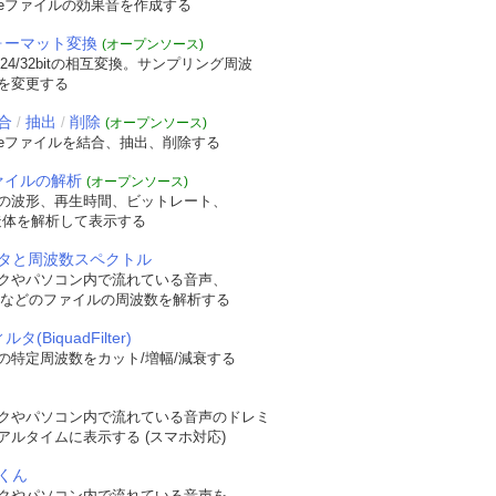
veファイルの効果音を作成する
フォーマット変換
(オープンソース)
/24/32bitの相互変換。サンプリング周波
を変更する
合
抽出
削除
/
/
(オープンソース)
veファイルを結合、抽出、削除する
ファイルの解析
(オープンソース)
の波形、再生時間、ビットレート、
t構造体を解析して表示する
タと周波数スペクトル
クやパソコン内で流れている音声、
WAVなどのファイルの周波数を解析する
タ(BiquadFilter)
の特定周波数をカット/増幅/減衰する
クやパソコン内で流れている音声のドレミ
アルタイムに表示する (スマホ対応)
くん
クやパソコン内で流れている音声を