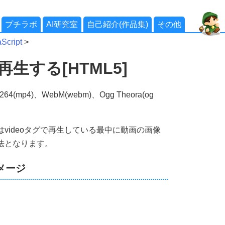
プチラボ
AI研究室
自己紹介(作品集)
その他
cript
>
再生する[HTML5]
64(mp4)、WebM(webm)、Ogg Theora(og
。
際はvideoタグで再生している最中に動画の画像
手法となります。
メージ