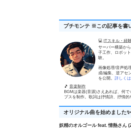
プチモンテ ※この記事を書
💻
ITスキル・経
サーバー構築から
子工作、ロボット
験。
画像処理/音声処
成/編集、逆アセ
を公開。
詳しくは
🎵
音楽制作
BGMは楽器(音源)さえあれば、何
プスを制作。歌詞は抒情詩、抒情的な楽
オリジナル曲を始めました✨
妖精のオルゴール feat. 情熱さん (20