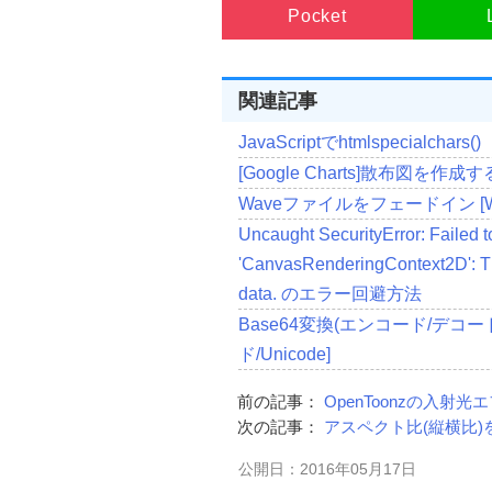
}
else
if
(
ext 
==
"OGG"
||
 e
Pocket
      mime 
=
"video/ogg"
;
}
    src_video
.
src 
=
 URL
.
creat
}
  document
.
getElementById
(
関連記事
}
</script>
JavaScriptでhtmlspecialchars()
</head>
<body>
[Google Charts]散布図を作成す
<h4>
画像の読み込み
</h4>
<p></p>
Waveファイルをフェードイン [WA
<input
type
=
"file"
id
=
"inputfile
<p><button
onclick
=
"
stopMov
Uncaught SecurityError: Failed 
<h4>
videoタグで再生
</h4>
'CanvasRenderingContext2D': Th
<video
id
=
"SrcVideo"
></vide
<h4>
canvasで再生
</h4>
data. のエラー回避方法
<canvas
id
=
"SrcCanvas"
></c
Base64変換(エンコード/デ
<p></p>
</body>
ド/Unicode]
</html>
前の記事：
OpenToonzの入射光エフ
次の記事：
アスペクト比(縦横比
公開日：2016年05月17日