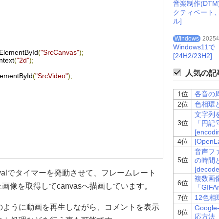
音楽制作(DT
クティベート
ル]
Windows
2025
Windows
ElementById
(
"SrcCanvas"
);
[24H2/23H2]
ntext
(
"2d"
);
人気の記事
lementById
(
"SrcVideo"
);
1位
各音の周波
2位
色相環と
文字列を
3位
「円記
[encodin
4位
[Ope
音声ファイ
5位
の時間
[decode
eo
,
0
,
0
,
src_video
.
width
,
src_video
.
height
);
ervalでタイマーを発動させて、フレームレート
複数画
6位
静止画像を取得してcanvasへ描画しています。
「GIFA
追加された  
7位
12色
のように動画を再生しながら、コメントを表示
Googl
8位
応方法