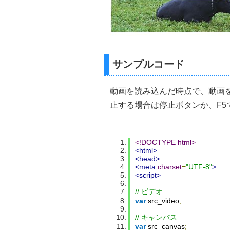
サンプルコード
動画を読み込んだ時点で、動画をv
止する場合は停止ボタンか、F5
<!DOCTYPE html>
<html>
<head>
<meta
charset
=
"UTF-8"
>
<script>
// ビデオ
var
 src_video
;
// キャンバス
var
 src_canvas
;