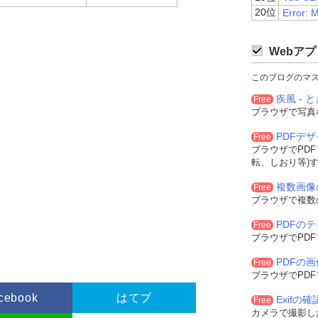
video
.
videoHeight
;;
20位
Error: 
video
.
width
;
video
.
height
;
Webアプ
このブログのマ
nNotify
,
1000
/
60
);
疾風 - と
Free
ブラウザで写真
PDFデ
Free
ブラウザでPD
ion
(
e
){
転、しおり等)
込めません。'
);
複数画像
Free
ブラウザで複数
トを削除する
PDFの
Free
ctURL
(
src_video
.
src
)
;
ブラウザでPD
PDFの
Free
を読み込む
ブラウザでPD
cebook
はてブ
Exifの
Free
カメラで撮影した