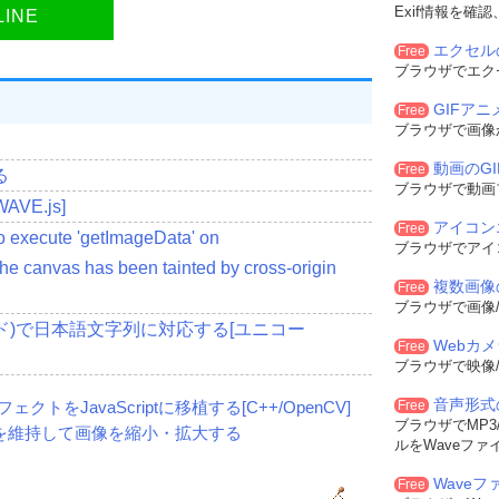
xt 
==
"OGX"
||
 ext 
==
"OGV"
){
Exif情報を確
LINE
エクセル
Free
eObjectURL
(
new
Blob
([
files
[
0
]],
{
 type
:
 mime 
}));
ブラウザでエク
"inputfile"
).
value 
=
''
;
GIFア
Free
ブラウザで画像
動画のG
Free
る
ブラウザで動画
VE.js]
"
accept
=
"video/mp4,video/webm,video/ogg"
onchange
=
"
onAddFile
(
ev
アイコン
Free
ie
();
"
>
停止
</button></p>
to execute 'getImageData' on
ブラウザでアイ
e canvas has been tainted by cross-origin
o>
複数画像
Free
ブラウザで画像/
anvas>
コード)で日本語文字列に対応する[ユニコー
Webカ
Free
ブラウザで映像/
音声形式
ェクトをJavaScriptに移植する[C++/OpenCV]
Free
ブラウザでMP3/
)を維持して画像を縮小・拡大する
ルをWaveファ
Waveフ
Free