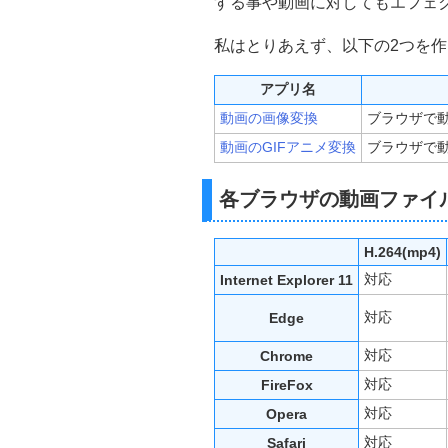
var
 filename
;
する事や動画に対してもエフェ
if
(
event
.
target
.
files
){
私はとりあえず、以下の2つを
    files 
=
 event
.
target
.
files
;
}
else
{
    files 
=
 event
.
dataTransfer
.
f
アプリ名
}
動画の画像変換
ブラウザで
if
(
files
[
0
]
!=
undefined
){
    filename 
=
 files
[
0
].
name
;
動画のGIFアニメ変換
ブラウザで動
// 拡張子の取得 
var
 ext 
=
 filename
.
split
(
'.'
);
各ブラウザの動画ファイ
    ext 
=
 ext
[
ext
.
length
-
1
].
toU
// 動画が再生できる状態
H.264(mp4)
    src_video
.
onloadeddata 
=
対応
Internet Explorer 11
// 最大横幅を640にする
var
 size 
=
640
;
対応
Edge
if
(
src_video
.
videoWidth 
>
var
 aspectratio 
=
 src_vi
対応
Chrome
var
 another 
=
Math
.
rou
対応
FireFox
        src_video
.
width  
=
 size
;
        src_video
.
height 
=
 anot
対応
Opera
}
else
{
        src_video
.
width  
=
 src_v
対応
Safari