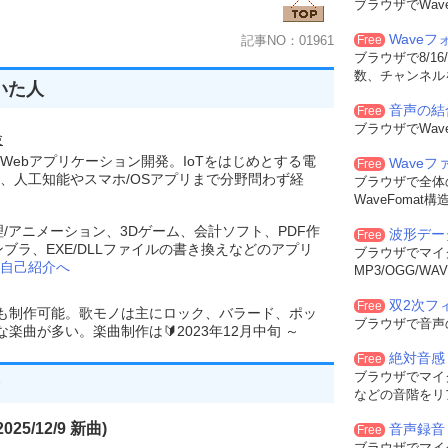
ブラウザでWa
Wave
記事NO：01961
Free
ブラウザで8/16
数、チャンネル
いた人
音声の結
Free
ブラウザでWa
験
Webアプリケーション開発。IoTをはじめとする電
Wave
Free
、人工知能やスマホ/OSアプリまで分野問わず経
ブラウザで全体
WaveFoma
理/アニメーション、3Dゲーム、会計ソフト、PDF作
波形デー
Free
ンブラ、EXE/DLLファイルの書き換えなどのアプリ
ブラウザでマイ
自己紹介へ
MP3/OGG/
双2次フィル
Free
でも制作可能。歌モノは主にロック、バラード、ポッ
ブラウザで音声
曲が多い。楽曲制作は🔰2023年12月中旬 ～
絶対音感
Free
ブラウザでマイ
などの音階をリ
25/12/9 新曲)
音声録音
Free
ブラウザでマイ