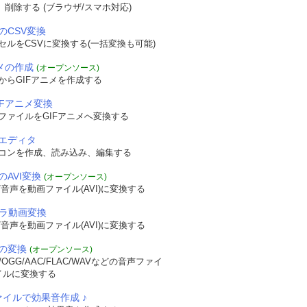
認、削除する (ブラウザ/スマホ対応)
のCSV変換
セルをCSVに変換する(一括変換も可能)
ニメの作成
(オープンソース)
からGIFアニメを作成する
IFアニメ変換
ファイルをGIFアニメへ変換する
ent
);
"
>
エディタ
コンを作成、読み込み、編集する
のAVI変換
(オープンソース)
音声を動画ファイル(AVI)に変換する
メラ動画変換
音声を動画ファイル(AVI)に変換する
の変換
(オープンソース)
OGG/AAC/FLAC/WAVなどの音声ファイ
イルに変換する
ァイルで効果音作成 ♪