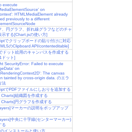
to execute
MediaElementSource' on
ontext': HTMLMediaElement already
d previously to a different
lementSourceNode
フ、円グラフ、折れ線グラフなどのチャ
示する[Chart.jsの使い方]
Scriptでクリップボードの貼り付けに対応
L5のClipboard API/contenteditable]
asでドット絵用のキャンバスを作成する
=1ドット]
t SecurityError: Failed to execute
geData' on
RenderingContext2D': The canvas
n tainted by cross-origin data. のエラ
方法
ScriptでPDFファイルにしおりを追加する
le Charts]組織図を作成する
le Charts]円グラフを作成する
nLayers]マーカーの説明をポップアップ
nLayers]中央に十字線(センターマーカー)
する
CLIのインストールと使い方