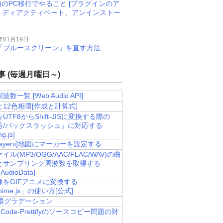
M)のPC移行でやること [プラグインのア
、ディアクティベート、アンインストー
年01月19日
11で「ブルースクリーン」を直す方法
 (毎週月曜日～)
数一覧 [Web Audio API]
12色相環[作成と計算式]
UTF8からShift-JISに変換する際の
号/バックスラッシュ」に対応する
g.js]
nLayers]地図にマーカーを設定する
ル(MP3/OGG/AAC/FLAC/WAV)の曲
とサンプリング周波数を取得する
AudioData]
像をGIFアニメに変換する
nime.js」の使い方[公式]
相環グラデーション
e-Code-Prettifyのソースコピー問題の対