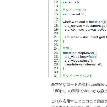
var
 src_ctx
;
// タイマーのID
var
 interval_id 
;
window
.
onload 
=
function
(){
  src_canvas 
=
 document
.
get
  src_ctx 
=
 src_canvas
.
getCo
  src_video 
=
 document
.
getE
}
// 停止
function
 stopMovie
(){
  src_video
.
loop
=
false
;
  src_video
.
pause
();
  clearInterval
(
interval_id
);
}
// タイマーイベント
function
 onNotify
(){
  src_ctx
.
drawImage
(
src_vid
基本的なコードの流れはsetInt
}
「60fps」の間隔でvideoから
// ユーザーによりファイルが
function
 onAddFile
(
event
)
{
これを応用するとニコニコ動画
var
 files
;