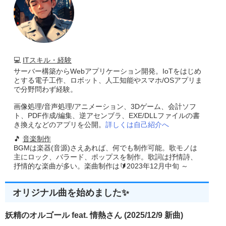
💻
ITスキル・経験
サーバー構築からWebアプリケーション開発。IoTをはじめ
とする電子工作、ロボット、人工知能やスマホ/OSアプリま
で分野問わず経験。
画像処理/音声処理/アニメーション、3Dゲーム、会計ソフ
ト、PDF作成/編集、逆アセンブラ、EXE/DLLファイルの書
き換えなどのアプリを公開。
詳しくは自己紹介へ
🎵
音楽制作
BGMは楽器(音源)さえあれば、何でも制作可能。歌モノは
主にロック、バラード、ポップスを制作。歌詞は抒情詩、
抒情的な楽曲が多い。楽曲制作は🔰2023年12月中旬 ～
オリジナル曲を始めました✨
妖精のオルゴール feat. 情熱さん (2025/12/9 新曲)