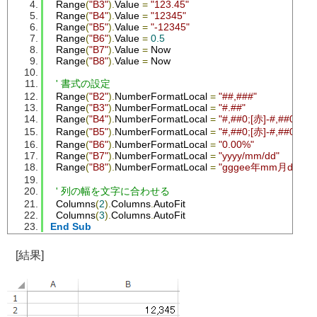
  Range
(
"B3"
).
Value 
=
"123.45"
  Range
(
"B4"
).
Value 
=
"12345"
  Range
(
"B5"
).
Value 
=
"-12345"
  Range
(
"B6"
).
Value 
=
0.5
  Range
(
"B7"
).
Value 
=
 Now
  Range
(
"B8"
).
Value 
=
 Now
' 書式の設定
  Range
(
"B2"
).
NumberFormatLocal 
=
"##,###"
  Range
(
"B3"
).
NumberFormatLocal 
=
"#.##"
  Range
(
"B4"
).
NumberFormatLocal 
=
"#,##0;[赤]-#,##0"
  Range
(
"B5"
).
NumberFormatLocal 
=
"#,##0;[赤]-#,##0"
  Range
(
"B6"
).
NumberFormatLocal 
=
"0.00%"
  Range
(
"B7"
).
NumberFormatLocal 
=
"yyyy/mm/dd"
  Range
(
"B8"
).
NumberFormatLocal 
=
"gggee年mm月dd日"
' 列の幅を文字に合わせる
  Columns
(
2
).
Columns
.
AutoFit
  Columns
(
3
).
Columns
.
AutoFit
End
Sub
[結果]