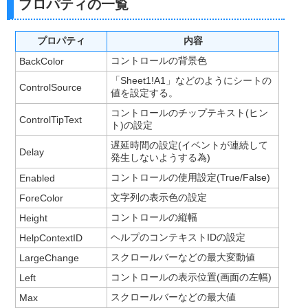
プロパティの一覧
プロパティ
内容
コントロールの背景色
BackColor
「Sheet1!A1」などのようにシートの
ControlSource
値を設定する。
コントロールのチップテキスト(ヒン
ControlTipText
ト)の設定
遅延時間の設定(イベントが連続して
Delay
発生しないようする為)
コントロールの使用設定(True/False)
Enabled
文字列の表示色の設定
ForeColor
コントロールの縦幅
Height
ヘルプのコンテキストIDの設定
HelpContextID
スクロールバーなどの最大変動値
LargeChange
コントロールの表示位置(画面の左幅)
Left
スクロールバーなどの最大値
Max