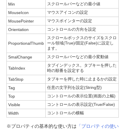
スクロールバーなどの最小値
Min
マウスアイコンの設定
MouseIcon
マウスポインターの設定
MousePointer
コントロールの方向を設定
Orientation
スクロールボックスのサイズをスクロ
ール領域(True)/固定(False)に設定し
ProportionalThumb
ます。
スクロールバーなどの最小変動値
SmalChange
タブインデックス。タブキーを押した
TabIndex
時の順番を設定する
タブキーを押した時に止まるかの設定
TabStop
任意の文字列を設定(String型)
Tag
コントロールの表示位置(画面の上幅)
Top
コントロールの表示設定(True/False)
Visible
コントロールの横幅
Width
※プロパティの基本的な使い方は
「プロパティの使い