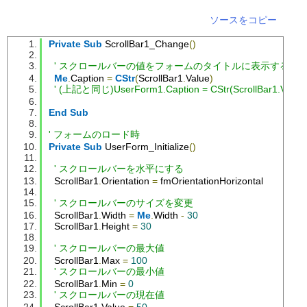
ソースをコピー
Private
Sub
 ScrollBar1_Change
()
' スクロールバーの値をフォームのタイトルに表示する
Me
.
Caption 
=
CStr
(
ScrollBar1
.
Value
)
' (上記と同じ)UserForm1.Caption = CStr(ScrollBar1.Value
End
Sub
' フォームのロード時
Private
Sub
 UserForm_Initialize
()
' スクロールバーを水平にする
  ScrollBar1
.
Orientation 
=
 fmOrientationHorizontal
' スクロールバーのサイズを変更
  ScrollBar1
.
Width 
=
Me
.
Width 
-
30
  ScrollBar1
.
Height 
=
30
' スクロールバーの最大値
  ScrollBar1
.
Max 
=
100
' スクロールバーの最小値
  ScrollBar1
.
Min 
=
0
' スクロールバーの現在値