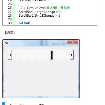
  ScrollBar1
.
Value 
=
50
' スクロールバーの最大/最小変動値
  ScrollBar1
.
LargeChange 
=
1
  ScrollBar1
.
SmallChange 
=
1
End
Sub
[結果]