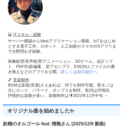
💻
ITスキル・経験
サーバー構築からWebアプリケーション開発。IoTをはじめ
とする電子工作、ロボット、人工知能やスマホ/OSアプリま
で分野問わず経験。
画像処理/音声処理/アニメーション、3Dゲーム、会計ソフ
ト、PDF作成/編集、逆アセンブラ、EXE/DLLファイルの書
き換えなどのアプリを公開。
詳しくは自己紹介へ
🎵
音楽制作
BGMは楽器(音源)さえあれば、何でも制作可能。歌モノは
主にロック、バラード、ポップスを制作。歌詞は抒情詩、
抒情的な楽曲が多い。楽曲制作は🔰2023年12月中旬 ～
オリジナル曲を始めました✨
妖精のオルゴール feat. 情熱さん (2025/12/9 新曲)