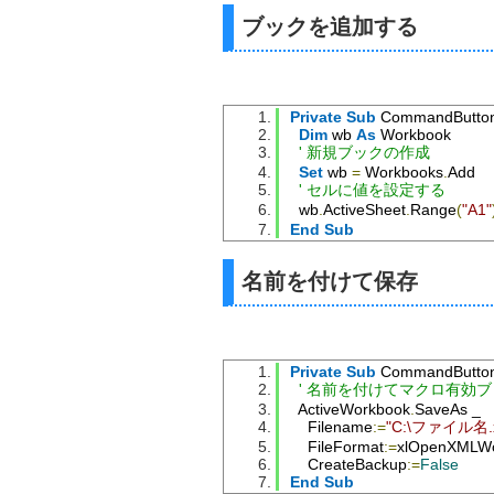
ブックを追加する
Private
Sub
 CommandButton
Dim
 wb 
As
 Workbook
' 新規ブックの作成
Set
 wb 
=
 Workbooks
.
Add
' セルに値を設定する
  wb
.
ActiveSheet
.
Range
(
"A1"
End
Sub
名前を付けて保存
Private
Sub
 CommandButton
' 名前を付けてマクロ有効
  ActiveWorkbook
.
SaveAs _
    Filename
:=
"C:\ファイル名.x
    FileFormat
:=
xlOpenXMLWo
    CreateBackup
:=
False
End
Sub