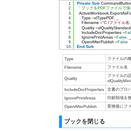
Private
Sub
 CommandButton
' ブックをPDFファイルで
  ActiveWorkbook
.
ExportAsFi
    Type
:=
xlTypePDF
,
 _
    Filename
:=
"C:\ファイル名.p
    Quality
:=
xlQualityStandard
    IncludeDocProperties
:=
Fal
    IgnorePrintAreas
:=
False
,
 
    OpenAfterPublish
:=
False
End
Sub
ファイルの種類 
Type
ファイル名
Filename
ファイルの品質 
Quality
xlQualityM
文書のプロ
IncludeDocProperties
印刷領域を無
IgnorePrintAreas
変換後にファ
OpenAfterPublish
ブックを閉じる