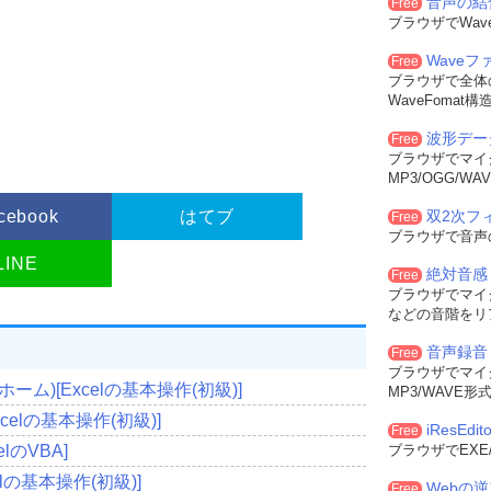
音声の結
Free
ブラウザでWa
Wave
Free
ブラウザで全体
WaveFoma
波形デー
Free
ブラウザでマイ
MP3/OGG/
cebook
はてブ
双2次フィル
Free
ブラウザで音声
LINE
絶対音感
Free
ブラウザでマイ
などの音階をリ
音声録音
Free
ブラウザでマイ
ム)[Excelの基本操作(初級)]
MP3/WAVE
elの基本操作(初級)]
iResEdito
Free
lのVBA]
ブラウザでEXE
lの基本操作(初級)]
Webの
Free