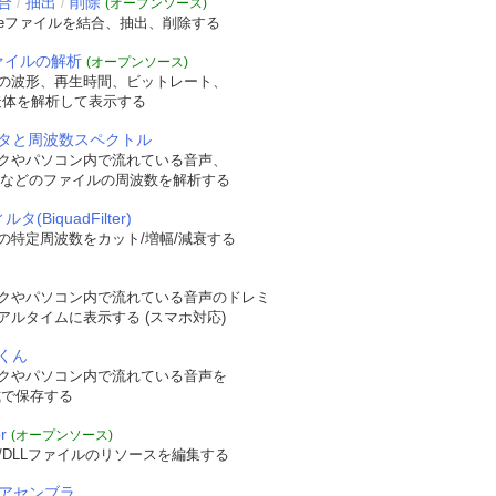
合
抽出
削除
/
/
(オープンソース)
veファイルを結合、抽出、削除する
ファイルの解析
(オープンソース)
の波形、再生時間、ビットレート、
t構造体を解析して表示する
タと周波数スペクトル
クやパソコン内で流れている音声、
WAVなどのファイルの周波数を解析する
タ(BiquadFilter)
の特定周波数をカット/増幅/減衰する
クやパソコン内で流れている音声のドレミ
アルタイムに表示する (スマホ対応)
くん
クやパソコン内で流れている音声を
形式で保存する
r
(オープンソース)
/DLLファイルのリソースを編集する
逆アセンブラ