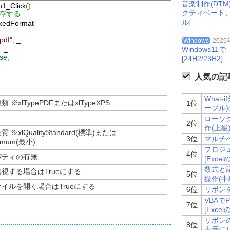
音楽制作(DT
1_Click
()
クティベート
保存する
ル]
xedFormat _
df"
,
 _
Windows
2025
,
 _
Windows
se
,
 _
[24H2/23H2]
_
人気の記事
What
※xlTypePDFまたはxlTypeXPS
1位
ーブル)
ローソク
2位
作(上級)
※xlQualityStandard(標準)または
3位
マルチペ
inimum(最小)
プロジ
4位
パティの有無
[Excel
数式と記
視する場合はTrueにする
5位
操作(中級
イルを開く場合はTrueにする
6位
リボンを
VBAで
7位
[Excel
リボン
8位
表示にし