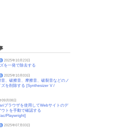
事
曲
2025年10月23日
イズを一発で除去する
曲
2025年10月03日
擦音、破擦音、摩擦音、破裂音などのノ
削除する [Synthesizer V /
年09月08日
Safariブラウザを使用してWebサイトのデ
アウトを手動で確認する
ac/Playwright]
曲
2025年07月03日