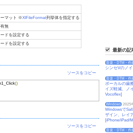
ーマット ※
XlFileFormat
列挙体を指定する
の有無
ワードを設定する
ワードを設定する
最新の記
音楽・DTM・作
シンセVのノ
ソースをコピー
音楽・DTM・作
1_Click
()
ボーカルの歯
イズ軽減、ノイズを
Vocoflex]
Windows
2025
Windowsで
ザイン、レイ
[iPhone/iPad/M
ソースをコピー
音楽・DTM・作