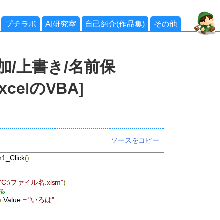
プチラボ
AI研究室
自己紹介(作品集)
その他
>
加/上書き/名前保
xcelのVBA]
ソースをコピー
1_Click
()
"C:\ファイル名.xlsm"
)
る
).
Value 
=
"いろは"