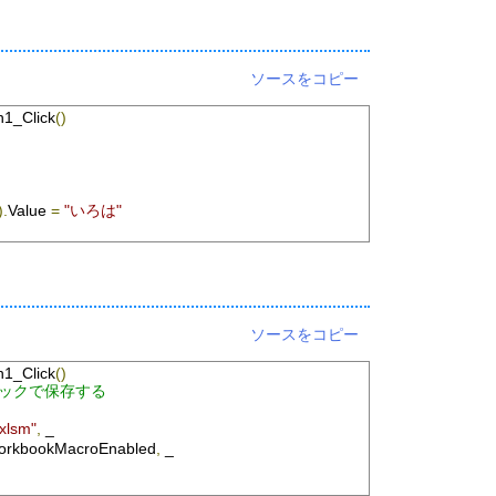
ソースをコピー
1_Click
()
).
Value 
=
"いろは"
ソースをコピー
1_Click
()
ブックで保存する
lsm"
,
 _
rkbookMacroEnabled
,
 _