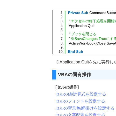
Private
Sub
 CommandButton
' エクセルの終了処理を開始
 Application
.
Quit
' ブックを閉じる
' ※SaveChanges:T
 ActiveWorkbook
.
Close Save
End
Sub
※Application.Quitを
VBAの固有操作
[セルの操作]
セルの値/計算式を設定する
セルのフォントを設定する
セルの背景色/網掛けを設定する
セルの文字配置を設定する