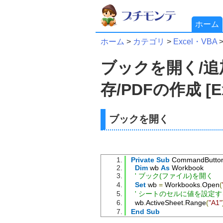
ホーム
ホーム
>
カテゴリ
>
Excel・VBA
ブックを開く/追
存/PDFの作成 [E
ブックを開く
Private
Sub
 CommandButton
Dim
 wb 
As
 Workbook
' ブック(ファイル)を開く
Set
 wb 
=
 Workbooks
.
Open
(
' シートのセルに値を設定す
  wb
.
ActiveSheet
.
Range
(
"A1"
End
Sub