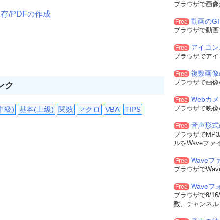
ブラウザで画像
存/PDFの作成
動画のG
Free
ブラウザで動画
アイコン
Free
ブラウザでアイ
複数画像
Free
ブラウザで画像/
ンク
Webカ
Free
ブラウザで映像/
中級)
基本(上級)
関数
マクロ
VBA
TIPS
音声形式
Free
ブラウザでMP3/
ルをWaveファ
Waveフ
Free
ブラウザでWa
Wave
Free
ブラウザで8/16
数、チャンネル