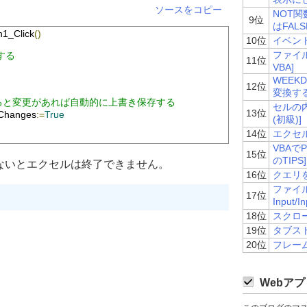
ソースをコピー
NOT関
9位
はFAL
1_Click
()
10位
イベントの
ファイルの
する
11位
VBA]
WEEK
12位
変換する[
rueにすると変更があれば自動的に上書き保存する
セルの内
13位
Changes
:=
True
(初級)]
14位
エクセ
VBAで
15位
のTIPS]
先に実行しないとエクセルは終了できません。
16位
クエリを
ファイ
17位
Input/
18位
スクロー
19位
タブスト
20位
フレームの
Webアプ