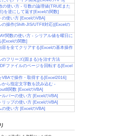
数の使い方 - 引数の論理値(TRUEまた
SE)を逆にして返す[Excelの関数]
使い方 [ExcelのVBA]
操作(Shift-JIS/UTF8対応)[Excelの
DAY関数の使い方 - シリアル値を曜日に
Excelの関数]
容を全てクリアする[Excelの基本操作
ルのフリーズ(固まる)を治す方法
PDFファイルのページを回転する[Excel
VBAで操作・取得する[Excel2016]
ルから指定文字数を読み込む -
InputB関数 [ExcelのVBA]
ルバーの使い方 [ExcelのVBA]
リップの使い方 [ExcelのVBA]
使い方 [ExcelのVBA]
リ