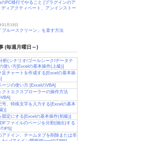
M)のPC移行でやること [プラグインのア
、ディアクティベート、アンインストー
年01月19日
11で「ブルースクリーン」を直す方法
 (毎週月曜日～)
-if分析(シナリオ/ゴールシーク/データテ
の使い方[Excelの基本操作(上級)]
足チャートを作成する[Excelの基本操
]
ージの使い方 [ExcelのVBA]
ェクトエクスプローラーの操作方法
のVBA]
号、特殊文字を入力する[Excelの基本
)]
固定にする[Excelの基本操作(初級)]
PDFファイルのページを分割(抽出)する
のTIPS]
のアドイン、チームタブを削除または非
たい[アドイン開発][ExcelのTIPS]