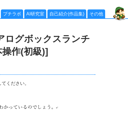
プチラボ
AI研究室
自己紹介(作品集)
その他
アログボックスランチ
操作(初級)]
してください。