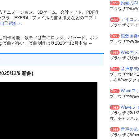
動画のG
Free
ブラウザで動画
理/アニメーション、3Dゲーム、会計ソフト、PDF作
ンブラ、EXE/DLLファイルの書き換えなどのアプリ
アイコン
Free
自己紹介へ
ブラウザでアイ
複数画像
Free
でも制作可能。歌モノは主にロック、バラード、ポッ
ブラウザで画像/
曲が多い。楽曲制作は🔰2023年12月中旬 ～
Webカ
Free
ブラウザで映像/
音声形式
Free
25/12/9 新曲)
ブラウザでMP3/
ルをWaveファ
Waveフ
Free
ブラウザでWa
Wave
Free
ブラウザで8/16
数、チャンネル
音声の結
Free
ブラウザでWa