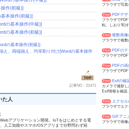
ブラウザで写真
操作(初級)]
PDFデ
Free
基本操作(初級)]
ブラウザでPD
dの基本操作(中級)]
転、しおり等)
dの基本操作(初級)]
複数画像
Free
ブラウザで複数
rdの基本操作(初級)]
PDFの
Free
揃え、両端揃え、均等割り付け[Wordの基本操作
ブラウザでPD
PDFの
Free
ブラウザでPD
Exifの
Free
記事NO：01471
カメラで撮影した
Exif情報を確
いた人
エクセル
Free
ブラウザでエク
験
GIFア
Free
Webアプリケーション開発。IoTをはじめとする電
ブラウザで画像
、人工知能やスマホ/OSアプリまで分野問わず経