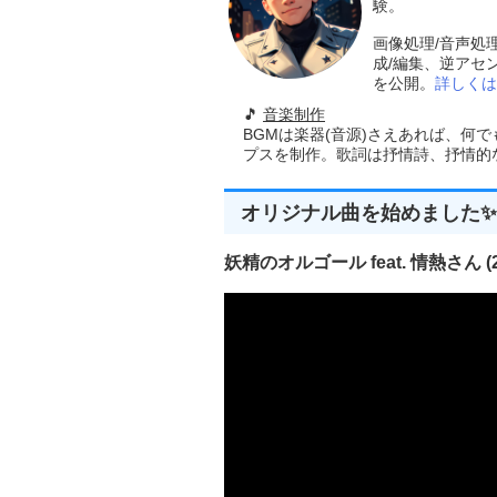
験。
画像処理/音声処
成/編集、逆アセ
を公開。
詳しくは
🎵
音楽制作
BGMは楽器(音源)さえあれば、何
プスを制作。歌詞は抒情詩、抒情的な楽
オリジナル曲を始めました✨
妖精のオルゴール feat. 情熱さん (20