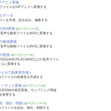
IFアニメ変換
ファイルをGIFアニメへ変換する
エディタ
コンを作成、読み込み、編集する
のAVI変換
(オープンソース)
音声を動画ファイル(AVI)に変換する
メラ動画変換
音声を動画ファイル(AVI)に変換する
の変換
(オープンソース)
OGG/AAC/FLAC/WAVなどの音声ファイ
イルに変換する
ァイルで効果音作成 ♪
veファイルの効果音を作成する
フォーマット変換
(オープンソース)
/24/32bitの相互変換。サンプリング周波
を変更する
合
抽出
削除
/
/
(オープンソース)
veファイルを結合、抽出、削除する