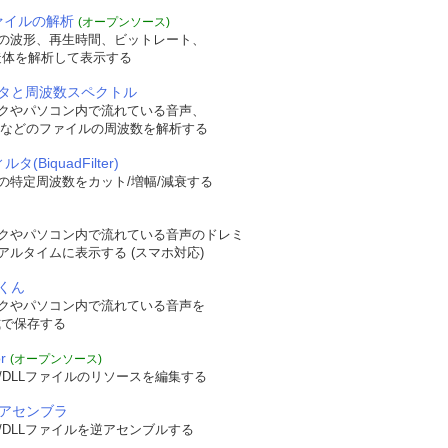
ファイルの解析
(オープンソース)
の波形、再生時間、ビットレート、
t構造体を解析して表示する
タと周波数スペクトル
クやパソコン内で流れている音声、
WAVなどのファイルの周波数を解析する
タ(BiquadFilter)
の特定周波数をカット/増幅/減衰する
クやパソコン内で流れている音声のドレミ
アルタイムに表示する (スマホ対応)
くん
クやパソコン内で流れている音声を
形式で保存する
r
(オープンソース)
/DLLファイルのリソースを編集する
逆アセンブラ
/DLLファイルを逆アセンブルする