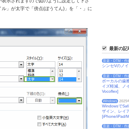
が表示されますので図のように設定して下さ
ル」が太字で「傍点(ぼうてん)」を「・」に
最新の記
音楽・DTM・作
シンセVのノ
音楽・DTM・作
ボーカルの歯
イズ軽減、ノイズを
Vocoflex]
Windows
2025
Windowsで
ザイン、レイ
[iPhone/iPad/M
音楽・DTM・作