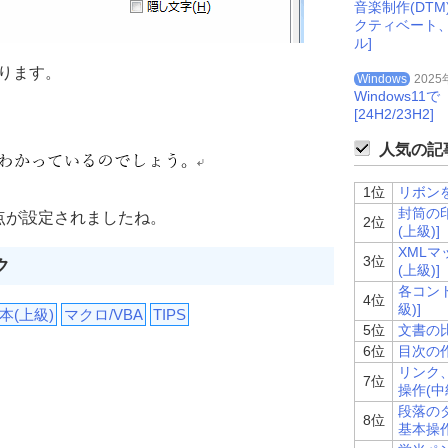
音楽制作(DT
クティベート
ル]
ります。
Windows
2025
Windows
[24H2/23H2]
人気の記事
1位
リボンを
封筒の印
点が設定されましたね。
2位
(上級)]
XMLマ
3位
ク
(上級)]
各コント
4位
級)]
本(上級)
マクロ/VBA
TIPS
5位
文書の比
6位
目次の作
リンク
7位
操作(中級
段落の
8位
基本操作