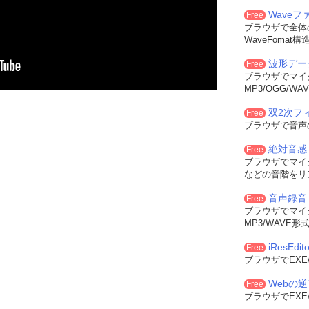
Wave
Free
ブラウザで全体
WaveFoma
波形デー
Free
ブラウザでマイ
MP3/OGG/
双2次フィル
Free
ブラウザで音声
絶対音感
Free
ブラウザでマイ
などの音階をリ
音声録音
Free
ブラウザでマイ
MP3/WAVE
iResEdito
Free
ブラウザでEXE
Webの
Free
ブラウザでEXE