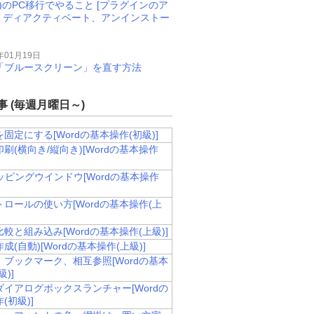
M)のPC移行でやること [プラグインのア
、ディアクティベート、アンインストー
年01月19日
11で「ブルースクリーン」を直す方法
 (毎週月曜日～)
固定にする[Wordの基本操作(初級)]
刷(横向き/縦向き)[Wordの基本操作
ッピングウインドウ[Wordの基本操作
ロールの使い方[Wordの基本操作(上
較と組み込み[Wordの基本操作(上級)]
成(自動)[Wordの基本操作(上級)]
、ブックマーク、相互参照[Wordの基本
)]
ダイアログボックスランチャー[Wordの
(初級)]