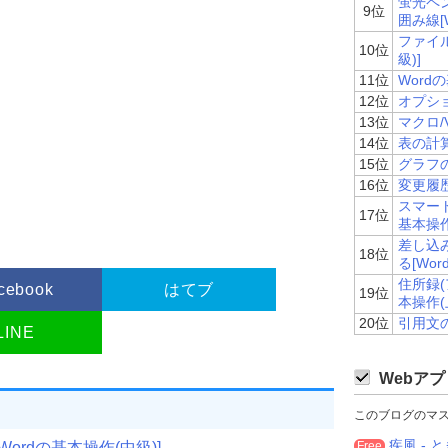
蛍光ペ
9位
囲み線[
ファイル
10位
級)]
11位
Word
12位
オプショ
13位
マクロ/
14位
表の計算
15位
グラフの
16位
変更履歴
スマー
17位
基本操作
差し込
18位
る[Wo
住所録(
cebook
はてブ
19位
本操作(
20位
引用文の
LINE
Webアプ
このブログのマ
疾風 - と
rdの基本操作(中級)]
Free