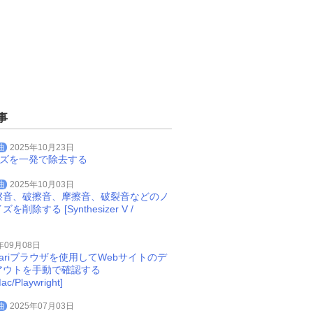
事
曲
2025年10月23日
イズを一発で除去する
曲
2025年10月03日
擦音、破擦音、摩擦音、破裂音などのノ
削除する [Synthesizer V /
年09月08日
Safariブラウザを使用してWebサイトのデ
アウトを手動で確認する
ac/Playwright]
曲
2025年07月03日