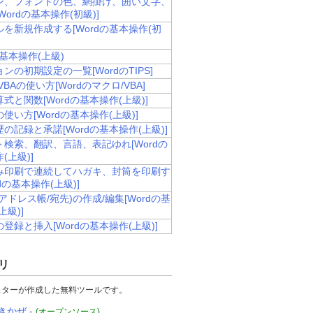
ン、フォントの色、網掛け、囲い文字、
Wordの基本操作(初級)]
を新規作成する[Wordの基本操作(初
の基本操作(上級)
ンの初期設定の一覧[WordのTIPS]
VBAの使い方[Wordのマクロ/VBA]
式と関数[Wordの基本操作(上級)]
使い方[Wordの基本操作(上級)]
の記録と承諾[Wordの基本操作(上級)]
ト検索、翻訳、言語、表記ゆれ[Wordの
(上級)]
み印刷で連続してハガキ、封筒を印刷す
rdの基本操作(上級)]
アドレス帳/宛先)の作成/編集[Wordの基
上級)]
登録と挿入[Wordの基本操作(上級)]
リ
スターが作成した無料ツールです。
きかぜ -
(オープンソース)