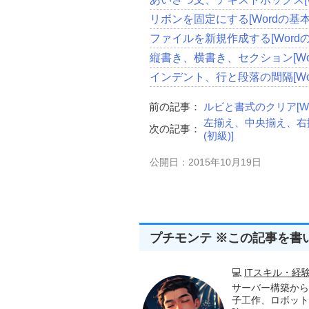
リボンを固定にする[Wordの基本
ファイルを新規作成する[Wordの
縦書き、横書き、セクション[Wor
インデント、行と段落の間隔[Wor
前の記事：
ルビと書式のクリア[Wo
左揃え、中央揃え、右
次の記事：
(初級)]
公開日：2015年10月19日
プチモンテ ※この記事を書
💻
ITスキル・経
サーバー構築から
子工作、ロボット