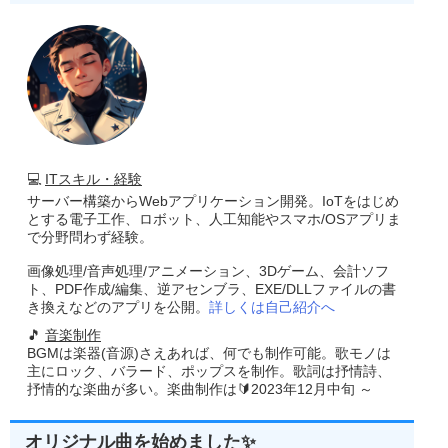
💻
ITスキル・経験
サーバー構築からWebアプリケーション開発。IoTをはじめ
とする電子工作、ロボット、人工知能やスマホ/OSアプリま
で分野問わず経験。
画像処理/音声処理/アニメーション、3Dゲーム、会計ソフ
ト、PDF作成/編集、逆アセンブラ、EXE/DLLファイルの書
き換えなどのアプリを公開。
詳しくは自己紹介へ
🎵
音楽制作
BGMは楽器(音源)さえあれば、何でも制作可能。歌モノは
主にロック、バラード、ポップスを制作。歌詞は抒情詩、
抒情的な楽曲が多い。楽曲制作は🔰2023年12月中旬 ～
オリジナル曲を始めました✨