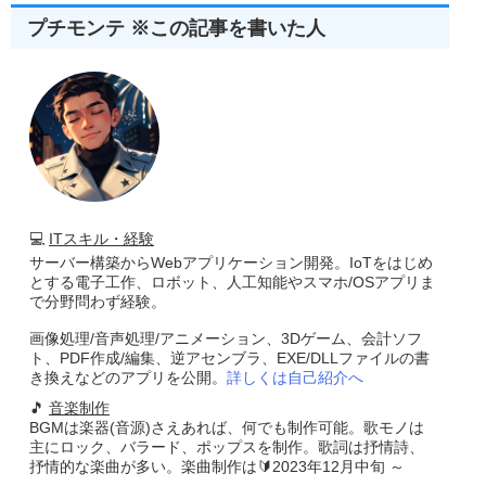
プチモンテ ※この記事を書いた人
💻
ITスキル・経験
サーバー構築からWebアプリケーション開発。IoTをはじめ
とする電子工作、ロボット、人工知能やスマホ/OSアプリま
で分野問わず経験。
画像処理/音声処理/アニメーション、3Dゲーム、会計ソフ
ト、PDF作成/編集、逆アセンブラ、EXE/DLLファイルの書
き換えなどのアプリを公開。
詳しくは自己紹介へ
🎵
音楽制作
BGMは楽器(音源)さえあれば、何でも制作可能。歌モノは
主にロック、バラード、ポップスを制作。歌詞は抒情詩、
抒情的な楽曲が多い。楽曲制作は🔰2023年12月中旬 ～