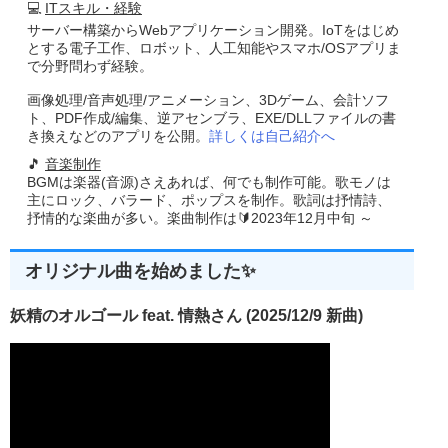
💻
ITスキル・経験
サーバー構築からWebアプリケーション開発。IoTをはじめ
とする電子工作、ロボット、人工知能やスマホ/OSアプリま
で分野問わず経験。
画像処理/音声処理/アニメーション、3Dゲーム、会計ソフ
ト、PDF作成/編集、逆アセンブラ、EXE/DLLファイルの書
き換えなどのアプリを公開。
詳しくは自己紹介へ
🎵
音楽制作
BGMは楽器(音源)さえあれば、何でも制作可能。歌モノは
主にロック、バラード、ポップスを制作。歌詞は抒情詩、
抒情的な楽曲が多い。楽曲制作は🔰2023年12月中旬 ～
オリジナル曲を始めました✨
妖精のオルゴール feat. 情熱さん (2025/12/9 新曲)