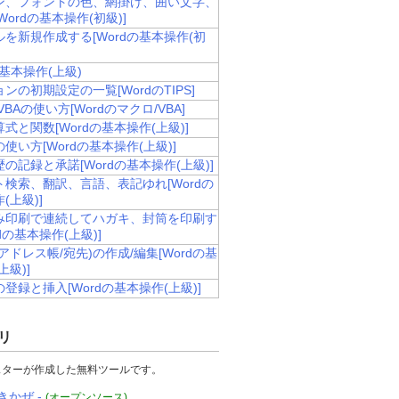
ン、フォントの色、網掛け、囲い文字、
Wordの基本操作(初級)]
を新規作成する[Wordの基本操作(初
の基本操作(上級)
ンの初期設定の一覧[WordのTIPS]
VBAの使い方[Wordのマクロ/VBA]
式と関数[Wordの基本操作(上級)]
使い方[Wordの基本操作(上級)]
の記録と承諾[Wordの基本操作(上級)]
ト検索、翻訳、言語、表記ゆれ[Wordの
(上級)]
み印刷で連続してハガキ、封筒を印刷す
rdの基本操作(上級)]
アドレス帳/宛先)の作成/編集[Wordの基
上級)]
登録と挿入[Wordの基本操作(上級)]
リ
スターが作成した無料ツールです。
きかぜ -
(オープンソース)