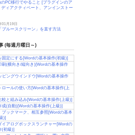
M)のPC移行でやること [プラグインのア
、ディアクティベート、アンインストー
年01月19日
11で「ブルースクリーン」を直す方法
 (毎週月曜日～)
固定にする[Wordの基本操作(初級)]
刷(横向き/縦向き)[Wordの基本操作
ッピングウインドウ[Wordの基本操作
ロールの使い方[Wordの基本操作(上
較と組み込み[Wordの基本操作(上級)]
成(自動)[Wordの基本操作(上級)]
、ブックマーク、相互参照[Wordの基本
)]
ダイアログボックスランチャー[Wordの
(初級)]