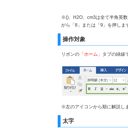
※()、H2O、cm3は全て半角英
がら「8」または「9」を押しま
操作対象
リボンの
「ホーム」
タブの緑線
※左のアイコンから順に解説し
太字