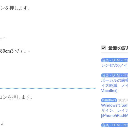
コンを押します。
最新の記
音楽・DTM・作
シンセVのノ
音楽・DTM・作
ボーカルの歯
イズ軽減、ノイズを
Vocoflex]
コンを押します。
Windows
2025
Windowsで
ザイン、レイ
[iPhone/iPad/M
音楽・DTM・作