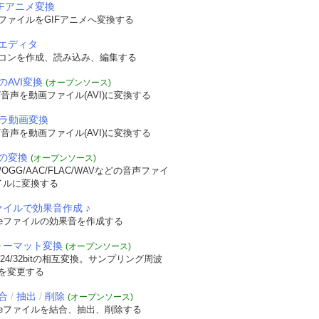
IFアニメ変換
ファイルをGIFアニメへ変換する
エディタ
コンを作成、読み込み、編集する
のAVI変換
(オープンソース)
音声を動画ファイル(AVI)に変換する
メラ動画変換
音声を動画ファイル(AVI)に変換する
の変換
(オープンソース)
OGG/AAC/FLAC/WAVなどの音声ファイ
イルに変換する
ァイルで効果音作成 ♪
veファイルの効果音を作成する
フォーマット変換
(オープンソース)
/24/32bitの相互変換。サンプリング周波
を変更する
合
抽出
削除
/
/
(オープンソース)
veファイルを結合、抽出、削除する