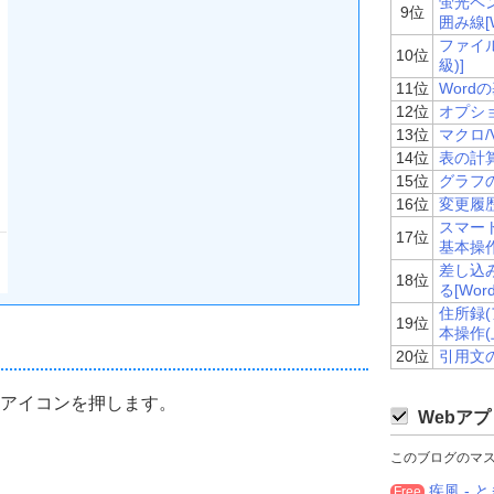
蛍光ペ
9位
囲み線[
ファイル
10位
級)]
11位
Word
12位
オプショ
13位
マクロ/
14位
表の計算
15位
グラフの
16位
変更履歴
スマー
17位
基本操作
差し込
18位
る[Wo
住所録(
19位
本操作(
20位
引用文の
」アイコンを押します。
Webアプ
このブログのマ
疾風 - と
Free