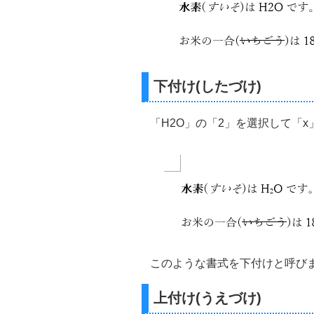
下付け(したづけ)
「H2O」の「2」を選択して「
このような書式を下付けと呼び
上付け(うえづけ)