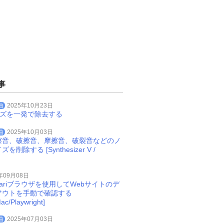
事
曲
2025年10月23日
イズを一発で除去する
曲
2025年10月03日
擦音、破擦音、摩擦音、破裂音などのノ
削除する [Synthesizer V /
年09月08日
Safariブラウザを使用してWebサイトのデ
アウトを手動で確認する
ac/Playwright]
曲
2025年07月03日