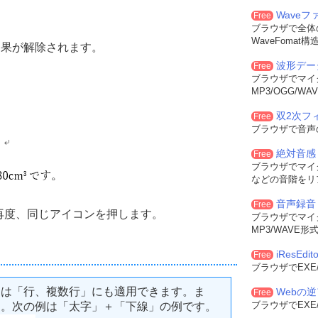
Wave
Free
ブラウザで全体
WaveFoma
効果が解除されます。
波形デー
Free
ブラウザでマイ
MP3/OGG/
双2次フィル
Free
ブラウザで音声
絶対音感
Free
ブラウザでマイ
などの音階をリ
音声録音
Free
再度、同じアイコンを押します。
ブラウザでマイ
MP3/WAVE
iResEdito
Free
ブラウザでEXE
たは「行、複数行」にも適用できます。ま
Webの
Free
ブラウザでEXE
す。次の例は「太字」＋「下線」の例です。