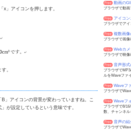
動画のG
Free
ブラウザで動画
の「x」アイコンを押します。
アイコン
Free
ブラウザでアイ
複数画像
Free
ブラウザで画像/
Webカ
Free
ブラウザで映像/
音声形式
Free
ます。
ブラウザでMP3/
ルをWaveファ
Waveフ
Free
ブラウザでWa
「B」アイコンの背景が変わっていますね。こ
Wave
Free
ブラウザで8/16
式」が設定しているという意味です。
数、チャンネル
音声の結
Free
ブラウザでWa