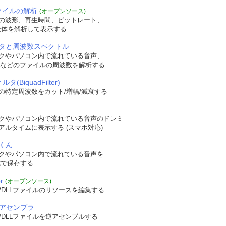
ファイルの解析
(オープンソース)
の波形、再生時間、ビットレート、
t構造体を解析して表示する
タと周波数スペクトル
クやパソコン内で流れている音声、
WAVなどのファイルの周波数を解析する
タ(BiquadFilter)
の特定周波数をカット/増幅/減衰する
クやパソコン内で流れている音声のドレミ
アルタイムに表示する (スマホ対応)
くん
クやパソコン内で流れている音声を
形式で保存する
r
(オープンソース)
/DLLファイルのリソースを編集する
逆アセンブラ
/DLLファイルを逆アセンブルする