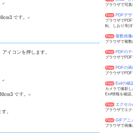
ブラウザで写真
PDFデ
Free
ブラウザでPD
転、しおり等)
複数画像
Free
ブラウザで複数
PDFの
x」アイコンを押します。
Free
ブラウザでPD
PDFの
Free
ブラウザでPD
Exifの
Free
カメラで撮影した
Exif情報を確
エクセル
Free
ブラウザでエク
ます。
GIFア
Free
ブラウザで画像