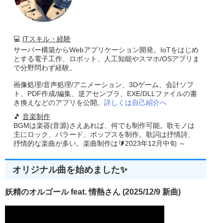
💻
ITスキル・経験
サーバー構築からWebアプリケーション開発。IoTをはじめ
とする電子工作、ロボット、人工知能やスマホ/OSアプリま
で分野問わず経験。
画像処理/音声処理/アニメーション、3Dゲーム、会計ソフ
ト、PDF作成/編集、逆アセンブラ、EXE/DLLファイルの書
き換えなどのアプリを公開。
詳しくは自己紹介へ
🎵
音楽制作
BGMは楽器(音源)さえあれば、何でも制作可能。歌モノは
主にロック、バラード、ポップスを制作。歌詞は抒情詩、
抒情的な楽曲が多い。楽曲制作は🔰2023年12月中旬 ～
オリジナル曲を始めました✨
妖精のオルゴール feat. 情熱さん (2025/12/9 新曲)