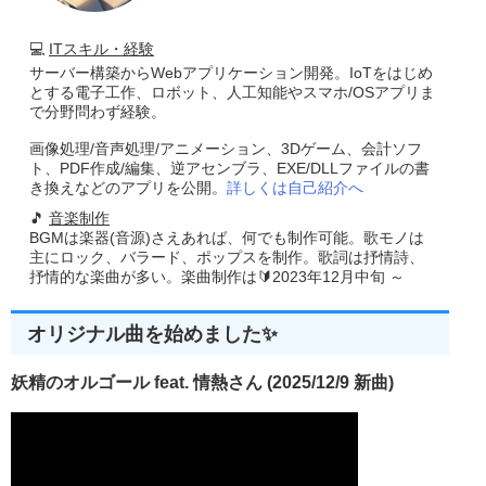
💻
ITスキル・経験
サーバー構築からWebアプリケーション開発。IoTをはじめ
とする電子工作、ロボット、人工知能やスマホ/OSアプリま
で分野問わず経験。
画像処理/音声処理/アニメーション、3Dゲーム、会計ソフ
ト、PDF作成/編集、逆アセンブラ、EXE/DLLファイルの書
き換えなどのアプリを公開。
詳しくは自己紹介へ
🎵
音楽制作
BGMは楽器(音源)さえあれば、何でも制作可能。歌モノは
主にロック、バラード、ポップスを制作。歌詞は抒情詩、
抒情的な楽曲が多い。楽曲制作は🔰2023年12月中旬 ～
オリジナル曲を始めました✨
妖精のオルゴール feat. 情熱さん (2025/12/9 新曲)