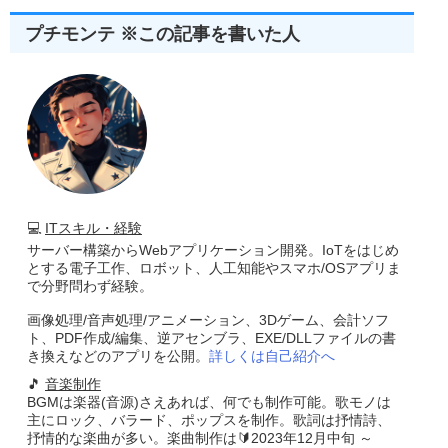
プチモンテ ※この記事を書いた人
💻
ITスキル・経験
サーバー構築からWebアプリケーション開発。IoTをはじめ
とする電子工作、ロボット、人工知能やスマホ/OSアプリま
で分野問わず経験。
画像処理/音声処理/アニメーション、3Dゲーム、会計ソフ
ト、PDF作成/編集、逆アセンブラ、EXE/DLLファイルの書
き換えなどのアプリを公開。
詳しくは自己紹介へ
🎵
音楽制作
BGMは楽器(音源)さえあれば、何でも制作可能。歌モノは
主にロック、バラード、ポップスを制作。歌詞は抒情詩、
抒情的な楽曲が多い。楽曲制作は🔰2023年12月中旬 ～