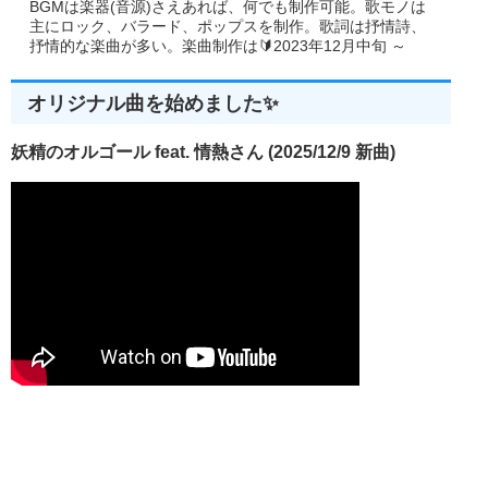
BGMは楽器(音源)さえあれば、何でも制作可能。歌モノは
主にロック、バラード、ポップスを制作。歌詞は抒情詩、
抒情的な楽曲が多い。楽曲制作は🔰2023年12月中旬 ～
オリジナル曲を始めました✨
妖精のオルゴール feat. 情熱さん (2025/12/9 新曲)