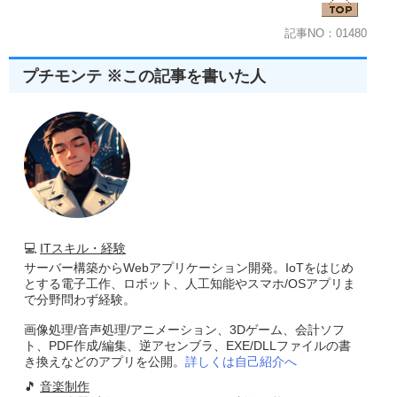
記事NO：01480
プチモンテ ※この記事を書いた人
💻
ITスキル・経験
サーバー構築からWebアプリケーション開発。IoTをはじめ
とする電子工作、ロボット、人工知能やスマホ/OSアプリま
で分野問わず経験。
画像処理/音声処理/アニメーション、3Dゲーム、会計ソフ
ト、PDF作成/編集、逆アセンブラ、EXE/DLLファイルの書
き換えなどのアプリを公開。
詳しくは自己紹介へ
🎵
音楽制作