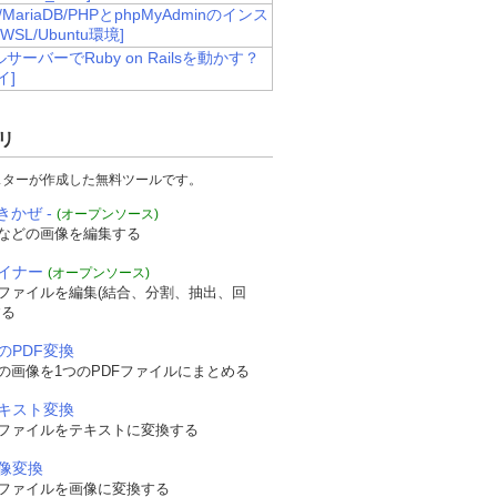
e/MariaDB/PHPとphpMyAdminのインス
WSL/Ubuntu環境]
サーバーでRuby on Railsを動かす？
イ]
リ
スターが作成した無料ツールです。
きかぜ -
(オープンソース)
などの画像を編集する
ザイナー
(オープンソース)
Fファイルを編集(結合、分割、抽出、回
する
のPDF変換
の画像を1つのPDFファイルにまとめる
テキスト変換
Fファイルをテキストに変換する
画像変換
Fファイルを画像に変換する