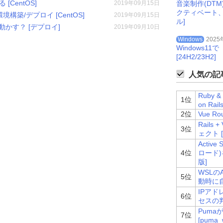
 [CentOS]
2019年09月15日
音楽制作(DT
クティベート
の本番環境構築/デプロイ [CentOS]
2019年09月15日
ル]
を動かす？ [デプロイ]
2019年09月10日
Windows
2025
Windows
[24H2/23H2]
人気の記事
Ruby 
1位
on Rails
2位
Vue Ro
Rails
3位
ェクト [H
Acti
4位
ロード
版]
WSLのA
5位
動時に自
IPアド
6位
セスの判
Pum
7位
[puma_w