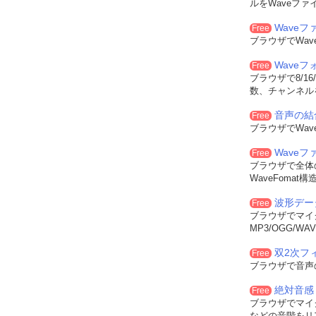
ルをWaveファ
Waveフ
Free
ブラウザでWa
Wave
Free
ブラウザで8/16
数、チャンネル
音声の結
Free
ブラウザでWa
Wave
Free
ブラウザで全体
WaveFoma
波形デー
Free
ブラウザでマイ
MP3/OGG/
双2次フィル
Free
ブラウザで音声
絶対音感
Free
ブラウザでマイ
などの音階をリ