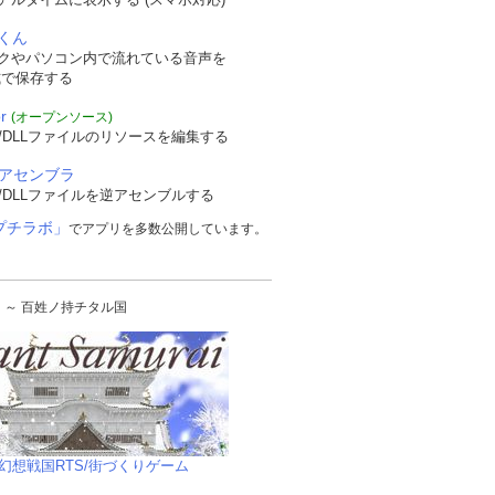
くん
クやパソコン内で流れている音声を
形式で保存する
r
(オープンソース)
/DLLファイルのリソースを編集する
逆アセンブラ
/DLLファイルを逆アセンブルする
プチラボ」
でアプリを多数公開しています。
urai ～ 百姓ノ持チタル国
幻想戦国RTS/街づくりゲーム