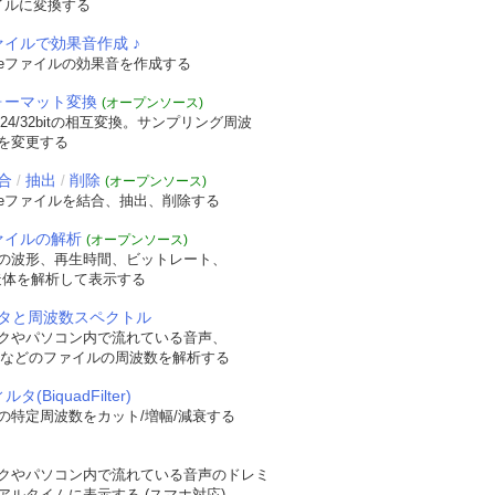
イルに変換する
ァイルで効果音作成 ♪
veファイルの効果音を作成する
フォーマット変換
(オープンソース)
/24/32bitの相互変換。サンプリング周波
を変更する
合
抽出
削除
/
/
(オープンソース)
veファイルを結合、抽出、削除する
ファイルの解析
(オープンソース)
の波形、再生時間、ビットレート、
t構造体を解析して表示する
タと周波数スペクトル
クやパソコン内で流れている音声、
WAVなどのファイルの周波数を解析する
タ(BiquadFilter)
の特定周波数をカット/増幅/減衰する
クやパソコン内で流れている音声のドレミ
アルタイムに表示する (スマホ対応)