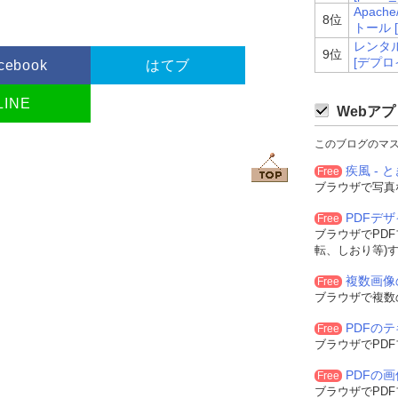
Apach
8位
トール [
レンタル
9位
[デプロ
cebook
はてブ
LINE
Webアプ
このブログのマ
疾風 - と
Free
ブラウザで写真
PDFデ
Free
ブラウザでPD
転、しおり等)
複数画像
Free
ブラウザで複数
PDFの
Free
ブラウザでPD
PDFの
Free
ブラウザでPD