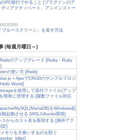
M)のPC移行でやること [プラグインのア
、ディアクティベート、アンインストー
年01月19日
11で「ブルースクリーン」を直す方法
 (毎週月曜日～)
& Railsのアップグレード [Ruby・Ruby
]
uterの使い方 [Rails]
 + Vue.js + AjaxでCRUDのサンプルプロジ
ello World]
ve Storageを使用して添付ファイル(アップ
)を簡単に管理する [複数ファイル対応
pache/MySQL(MariaDB)をWindows起
動起動させる [WSL/Ubuntu環境]
レスからホスト名を取得する [海外アク
定]
aがメモリを大食いするのを防ぐ
orker_killer]