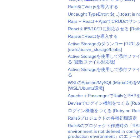
Rails6にVue.jsを導入する
Uncaught TypeError: $(...).toast is no
Rails + React + AjaxでCRUDのサ
ReactをIE9/10/11に対応させる [Rails
Rails6にReactを導入する
Active StorageのダウンロードUR
[/rails/active_storage/blobs]
Active Storageを使用して添付
る [複数ファイル対応版]
Active Storageを使用して添付
る
WSLのApache/MySQL(MariaD
[WSL/Ubuntu環境]
Apache + PassengerでRailsとPH
Deviseでログイン機能をつくる [Ruby o
ログイン機能をつくる [Ruby on Rails
Rails6プロジェクトの各種初期設定
Rails6のプロジェクト作成時の「RAILS_
environment is not defined in config/
production environment」のエラー