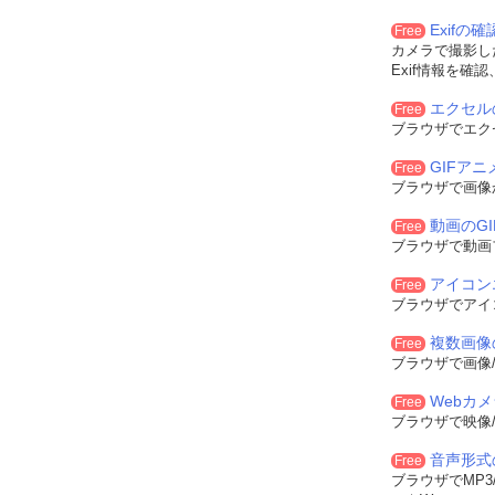
Exifの
Free
カメラで撮影した
Exif情報を確
エクセル
Free
ブラウザでエク
GIFア
Free
ブラウザで画像
動画のG
Free
ブラウザで動画
アイコン
Free
ブラウザでアイ
複数画像
Free
ブラウザで画像/
Webカ
Free
ブラウザで映像/
音声形式
Free
ブラウザでMP3/