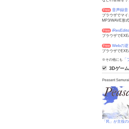
音声録音
Free
ブラウザでマイ
MP3/WAVE
iResEdito
Free
ブラウザでEXE
Webの
Free
ブラウザでEXE
「
※その他にも
3Dゲーム
Peasant Sam
「民」が主役の