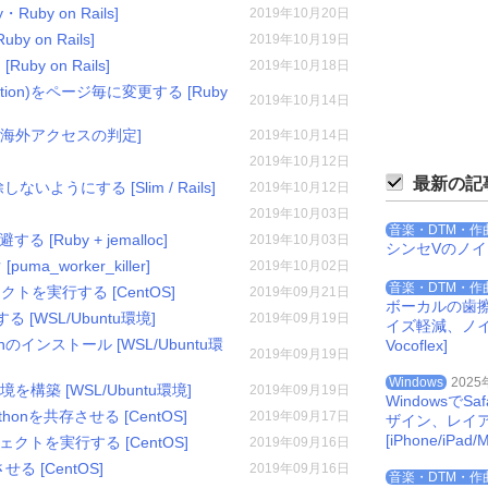
Ruby on Rails]
2019年10月20日
 on Rails]
2019年10月19日
y on Rails]
2019年10月18日
iption)をページ毎に変更する [Ruby
2019年10月14日
[海外アクセスの判定]
2019年10月14日
2019年10月12日
最新の記
うにする [Slim / Rails]
2019年10月12日
2019年10月03日
音楽・DTM・作
 [Ruby + jemalloc]
2019年10月03日
シンセVのノ
_worker_killer]
2019年10月02日
音楽・DTM・作
ェクトを実行する [CentOS]
2019年09月21日
ボーカルの歯
 [WSL/Ubuntu環境]
2019年09月19日
イズ軽減、ノイズを
dminのインストール [WSL/Ubuntu環
Vocoflex]
2019年09月19日
Windows
2025
環境を構築 [WSL/Ubuntu環境]
2019年09月19日
Windowsで
/Pythonを共存させる [CentOS]
2019年09月17日
ザイン、レイ
[iPhone/iPad/M
ロジェクトを実行する [CentOS]
2019年09月16日
させる [CentOS]
2019年09月16日
音楽・DTM・作