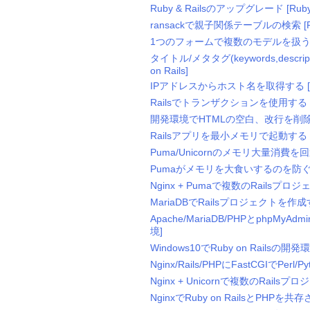
Ruby & Railsのアップグレード [Ruby・
ransackで親子関係テーブルの検索 [Ruby
1つのフォームで複数のモデルを扱う [Rub
タイトル/メタタグ(keywords,descr
on Rails]
IPアドレスからホスト名を取得する 
Railsでトランザクションを使用する
開発環境でHTMLの空白、改行を削除しないよ
Railsアプリを最小メモリで起動する
Puma/Unicornのメモリ大量消費を回避する
Pumaがメモリを大食いするのを防ぐ [puma
Nginx + Pumaで複数のRailsプロジ
MariaDBでRailsプロジェクトを作成する
Apache/MariaDB/PHPとphpMyA
境]
Windows10でRuby on Railsの開発
Nginx/Rails/PHPにFastCGIでPerl
Nginx + Unicornで複数のRailsプ
NginxでRuby on RailsとPHPを共存