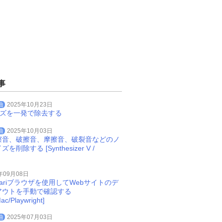
事
曲
2025年10月23日
イズを一発で除去する
曲
2025年10月03日
擦音、破擦音、摩擦音、破裂音などのノ
削除する [Synthesizer V /
年09月08日
Safariブラウザを使用してWebサイトのデ
アウトを手動で確認する
ac/Playwright]
曲
2025年07月03日