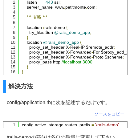
    listen       
443
 ssl
;
    server_name  www
.
petitmonte
.
com
;
***
省略
***
    location 
/
rails
-
demo 
{
      try_files $uri 
@rails_demo_app
;
}
    location 
@rails_demo_app
{
      proxy_set_header X
-
Real
-
IP $remote_addr
;
      proxy_set_header X
-
Forwarded
-
For
 $proxy_add_x_for
      proxy_set_header X
-
Forwarded
-
Proto
 $scheme
;
      proxy_pass http
:
//localhost:3000;
}
}
解決方法
config/application.rbに次を記述するだけです。
ソースをコピー
config
.
active_storage
.
routes_prefix 
=
'/rails-demo'
/rails-demoの部分は各自の環境に変更して下さい。