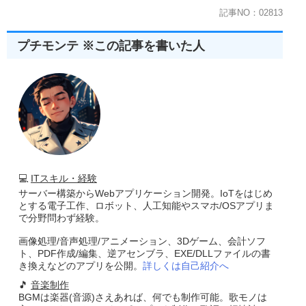
記事NO：02813
プチモンテ ※この記事を書いた人
💻
ITスキル・経験
サーバー構築からWebアプリケーション開発。IoTをはじめ
とする電子工作、ロボット、人工知能やスマホ/OSアプリま
で分野問わず経験。
画像処理/音声処理/アニメーション、3Dゲーム、会計ソフ
ト、PDF作成/編集、逆アセンブラ、EXE/DLLファイルの書
き換えなどのアプリを公開。
詳しくは自己紹介へ
🎵
音楽制作
BGMは楽器(音源)さえあれば、何でも制作可能。歌モノは