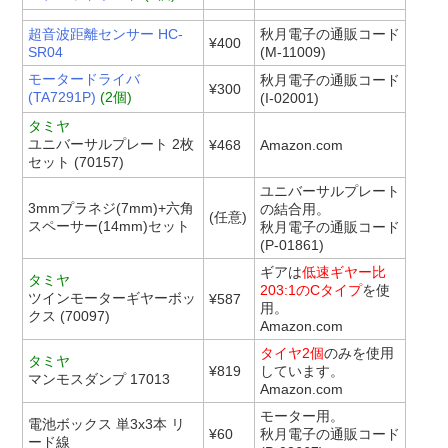
超音波距離センサー HC-
秋月電子の通販コード
¥400
SR04
(M-11009)
モータードライバ
秋月電子の通販コード
¥300
(TA7291P)
(2個)
(I-02001)
タミヤ
ユニバーサルプレート 2枚
¥468
Amazon.com
セット (70157)
ユニバーサルプレート
3mmプラネジ(7mm)+六角
の結合用。
(任意)
スペーサー(14mm)セット
秋月電子の通販コード
(P-01861)
ギアは
低速ギヤー比
タミヤ
203:1のCタイプ
を使
ツインモーターギヤーボッ
¥587
用。
クス (70097)
Amazon.com
タイヤ2個
のみを使用
タミヤ
¥819
しています。
マンモスダンプ 17013
Amazon.com
モーター用。
電池ボックス 単3x3本 リ
¥60
秋月電子の通販コード
ード線