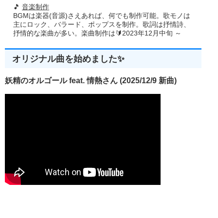
🎵
音楽制作
BGMは楽器(音源)さえあれば、何でも制作可能。歌モノは
主にロック、バラード、ポップスを制作。歌詞は抒情詩、
抒情的な楽曲が多い。楽曲制作は🔰2023年12月中旬 ～
オリジナル曲を始めました✨
妖精のオルゴール feat. 情熱さん (2025/12/9 新曲)