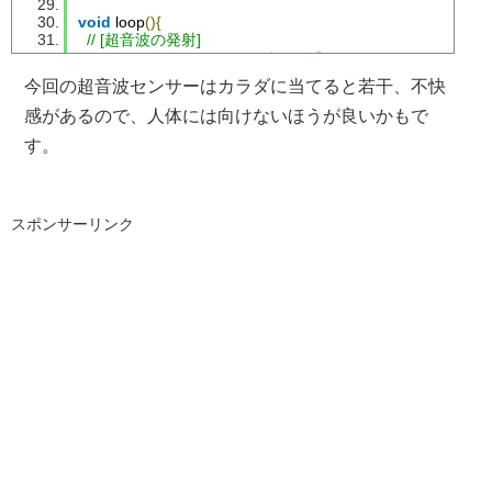
void
 loop
(){
// [超音波の発射]
// ※トリガーとなるHIGH時間は「10us ～ 60ms」まで
  digitalWrite
(
TRIGGER_PIN
,
 LOW
);
今回の超音波センサーはカラダに当てると若干、不快
  delayMicroseconds
(
5
);
  digitalWrite
(
TRIGGER_PIN
,
 HIGH
);
感があるので、人体には向けないほうが良いかもで
  delayMicroseconds
(
18
);
す。
  digitalWrite
(
TRIGGER_PIN
,
 LOW
);
// [距離の取得]
// ※echoピンに入力されるパルスの長さを検出する(HIGH
スポンサーリンク
int
 duration 
=
 pulseIn
(
ECHO_PIN
,
 HIGH
);
if
(
duration 
>
0
)
{
// 距離(cm) = ECHOのHIGH時間 x 超音波速度(0.034cm/μ秒
float
 distance 
=
(
duration 
*
0.034
)
/
2
;
Serial
.
print
(
distance
);
Serial
.
println
(
"cm"
);
if
(
distance 
>=
15
){
if
(!
OnFlg
){
// モーター回転 
Serial
.
println
(
"ok"
);
        digitalWrite
(
PIN_R_IN1
,
LOW
);
        digitalWrite
(
PIN_R_IN2
,
HIGH
);
        digitalWrite
(
PIN_L_IN1
,
HIGH
);
        digitalWrite
(
PIN_L_IN2
,
LOW
);