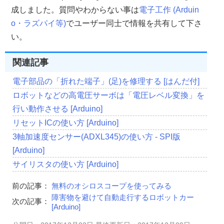
成しました。質問やわからない事は
電子工作 (Arduin
o・ラズパイ等)
でユーザー同士で情報を共有して下さ
い。
関連記事
電子部品の「折れた端子」(足)を修理する [はんだ付]
ロボットなどの高電圧サーボは「電圧レベル変換」を
行い動作させる [Arduino]
リセットICの使い方 [Arduino]
3軸加速度センサー(ADXL345)の使い方 - SPI版
[Arduino]
サイリスタの使い方 [Arduino]
前の記事：
無料のオシロスコープを使ってみる
障害物を避けて自動走行するロボットカー
次の記事：
[Arduino]