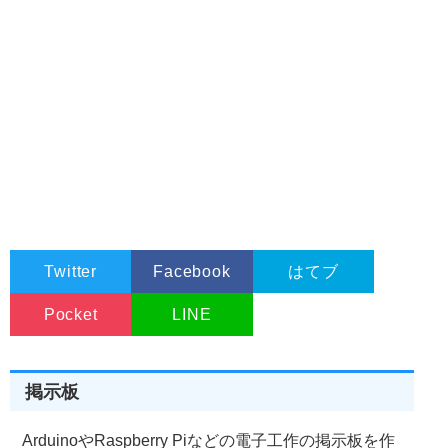
OnFlg
=
true
;
}
}
else
{
// モーター停止 
OnFlg
=
false
;
      digitalWrite
(
PIN_R_IN1
,
HIGH
);
      digitalWrite
(
PIN_R_IN2
,
HIGH
);
      digitalWrite
(
PIN_L_IN1
,
HIGH
);
      digitalWrite
(
PIN_L_IN2
,
HIGH
);
}
}
  delay
(
200
);
}
Twitter
Facebook
はてブ
Pocket
LINE
掲示板
ArduinoやRaspberry Piなどの電子工作の掲示板を作