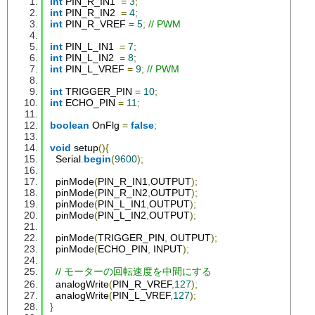
int
 PIN_R_IN1  
=
3
;
int
 PIN_R_IN2  
=
4
;
int
 PIN_R_VREF 
=
5
;
// PWM
int
 PIN_L_IN1  
=
7
;
int
 PIN_L_IN2  
=
8
;
int
 PIN_L_VREF 
=
9
;
// PWM
int
 TRIGGER_PIN 
=
10
;
int
 ECHO_PIN 
=
11
;
boolean
OnFlg
=
false
;
void
 setup
(){
Serial
.
begin
(
9600
);
  pinMode
(
PIN_R_IN1
,
OUTPUT
);
  pinMode
(
PIN_R_IN2
,
OUTPUT
);
  pinMode
(
PIN_L_IN1
,
OUTPUT
);
  pinMode
(
PIN_L_IN2
,
OUTPUT
);
  pinMode
(
TRIGGER_PIN
,
 OUTPUT
);
  pinMode
(
ECHO_PIN
,
 INPUT
);
// モーターの回転速度を中間にする
  analogWrite
(
PIN_R_VREF
,
127
);
  analogWrite
(
PIN_L_VREF
,
127
);
}