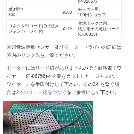
(P-02667)
単3電池
モーター用。
¥100
3本
100円ショップ
電池ボックス用。
コネクタ付コード(みの虫×
¥110
秋月電子の通販コード
ジャンパーワイヤ)
(C-08916)
※超音波距離センサー及びモータードライバの詳細は
表内のリンク先をご覧ください。
モーターにはリード線がありませんので「耐熱電子ワ
イヤー」(P-06756)や片側をカットした「ジャンパー
ワイヤー」を半田付けして下さい。その2本を繋ぐ場
合は
2本のリード線をつなぐ
をご参考にして下さい。