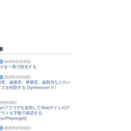
事
曲
2025年10月23日
イズを一発で除去する
曲
2025年10月03日
擦音、破擦音、摩擦音、破裂音などのノ
削除する [Synthesizer V /
年09月08日
Safariブラウザを使用してWebサイトのデ
アウトを手動で確認する
ac/Playwright]
曲
2025年07月03日