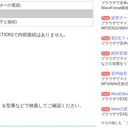
ブラウザで全体
ターの電源)
WaveFoma
波形デー
Free
子と接続)
ブラウザでマイ
MP3/OGG/
ECTION)で内部接続はありません。
双2次フィル
Free
ブラウザで音声
絶対音感
Free
ブラウザでマイ
などの音階をリ
音声録音
Free
ブラウザでマイ
MP3/WAVE
iResEdito
Free
ブラウザでEXE
」を型番などで検索してご確認ください。
Webの
Free
ブラウザでEXE
「
※その他にも