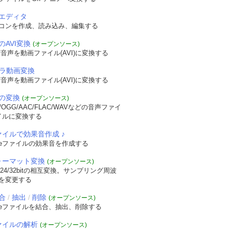
エディタ
コンを作成、読み込み、編集する
のAVI変換
(オープンソース)
音声を動画ファイル(AVI)に変換する
メラ動画変換
音声を動画ファイル(AVI)に変換する
の変換
(オープンソース)
OGG/AAC/FLAC/WAVなどの音声ファイ
イルに変換する
ァイルで効果音作成 ♪
veファイルの効果音を作成する
フォーマット変換
(オープンソース)
/24/32bitの相互変換。サンプリング周波
を変更する
合
抽出
削除
/
/
(オープンソース)
veファイルを結合、抽出、削除する
ファイルの解析
(オープンソース)