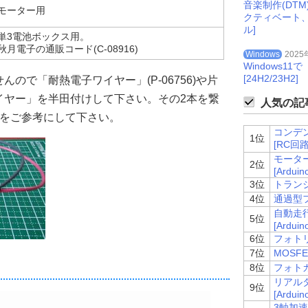
音楽制作(DT
モーター用
クティベート
ル]
単3電池ボックス用。
秋月電子の通販コード(C-08916)
Windows
2025
Windows
[24H2/23H2]
ので「耐熱電子ワイヤー」(P-06756)や片
イヤー」を半田付けして下さい。その2本を繋
人気の記事
をご参考にして下さい。
コンデ
1位
[RC回路
モーター
2位
[Arduin
3位
トランジス
4位
通過型フ
自動走
5位
[Arduin
6位
フォトリ
7位
MOSFE
8位
フォトカプ
リアルタ
9位
[Arduin
3軸加速