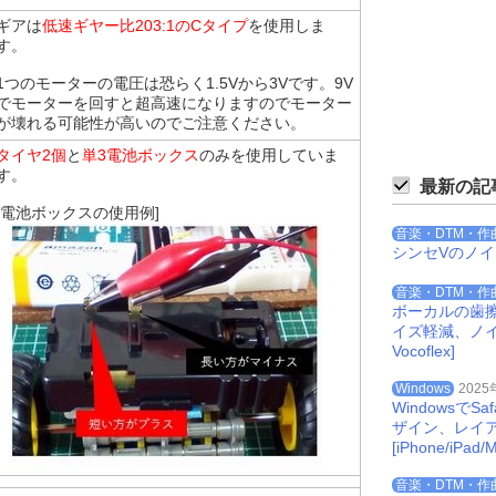
ギアは
低速ギヤー比203:1のCタイプ
を使用しま
す。
1つのモーターの電圧は恐らく1.5Vから3Vです。9V
でモーターを回すと超高速になりますのでモーター
が壊れる可能性が高いのでご注意ください。
タイヤ2個
と
単3電池ボックス
のみを使用していま
す。
最新の記
[電池ボックスの使用例]
音楽・DTM・作
シンセVのノ
音楽・DTM・作
ボーカルの歯
イズ軽減、ノイズを
Vocoflex]
Windows
2025
Windowsで
ザイン、レイ
[iPhone/iPad/M
音楽・DTM・作