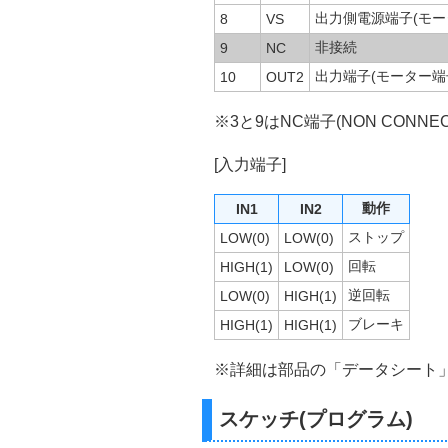
出力側電源端子(モー
8
VS
非接続
9
NC
出力端子(モーター端
10
OUT2
※3と9はNC端子(NON CONN
[入力端子]
動作
IN1
IN2
ストップ
LOW(0)
LOW(0)
回転
HIGH(1)
LOW(0)
逆回転
LOW(0)
HIGH(1)
ブレーキ
HIGH(1)
HIGH(1)
※詳細は部品の「データシート
スケッチ(プログラム)