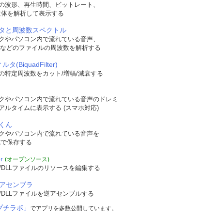
の波形、再生時間、ビットレート、
t構造体を解析して表示する
タと周波数スペクトル
クやパソコン内で流れている音声、
WAVなどのファイルの周波数を解析する
タ(BiquadFilter)
の特定周波数をカット/増幅/減衰する
クやパソコン内で流れている音声のドレミ
アルタイムに表示する (スマホ対応)
くん
クやパソコン内で流れている音声を
形式で保存する
r
(オープンソース)
/DLLファイルのリソースを編集する
逆アセンブラ
/DLLファイルを逆アセンブルする
プチラボ」
でアプリを多数公開しています。