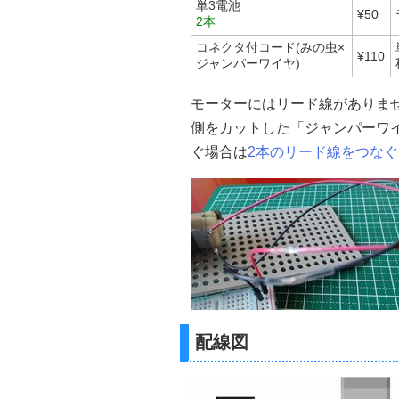
単3電池
¥50
2本
コネクタ付コード(みの虫×
¥110
ジャンパーワイヤ)
モーターにはリード線がありません
側をカットした「ジャンパーワ
ぐ場合は
2本のリード線をつなぐ
配線図