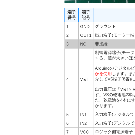
端子
端子
番号
記号
グラウンド
1
GND
出力端子(モーター端
2
OUT1
非接続
3
NC
制御電源端子(モータ
する。値が大きいほ
Arduinoのデジタ
かを使用
します。また
介してVS端子(8番
4
Vref
出力電圧は「Vref ≦
す。VSの乾電池2本は3
た、乾電池を4本に
かります。
入力端子(デジタルでHIG
5
IN1
入力端子(デジタルでHIG
6
IN2
ロジック側電源端子
7
VCC