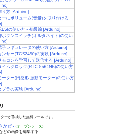
ino]
方 [Arduino]
カーにボリューム(音量)を取り付ける
o]
SIの使い方 - 初級編 [Arduino]
押ボタンスイッチ(オルタネイト)の使い
ino]
子レギュレータの使い方 [Arduino]
サー(TGS2450)の実験 [Arduino]
モコンを学習して送信する [Arduino]
イムクロック(RTC-8564NB)の使い方
o]
モーター(円盤形 振動モーター)の使い方
o]
ラの実験 [Arduino]
リ
スターが作成した無料ツールです。
きかぜ -
(オープンソース)
などの画像を編集する