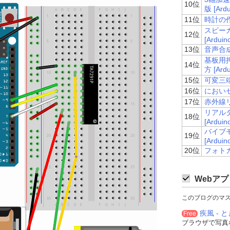
10位
版 [Ardu
11位
時計の作り
スピー
12位
[Arduin
13位
音声合成L
基板用
14位
方 [Ardu
15位
可変三端
16位
においセン
17位
赤外線リ
リアルタ
18位
[Arduin
バイブ
19位
[Arduin
20位
フォトカプ
Webアプ
このブログのマ
疾風 - と
Free
ブラウザで写真