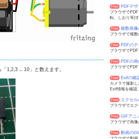
PDFデ
Free
ブラウザでPD
転、しおり等)
複数画像
Free
ブラウザで複数
PDFの
Free
ブラウザでPD
PDFの
Free
ブラウザでPD
2,3 ... 10」と数えます。
Exifの
Free
カメラで撮影した
Exif情報を確
エクセル
Free
ブラウザでエク
GIFア
Free
ブラウザで画像
動画のG
Free
ブラウザで動画