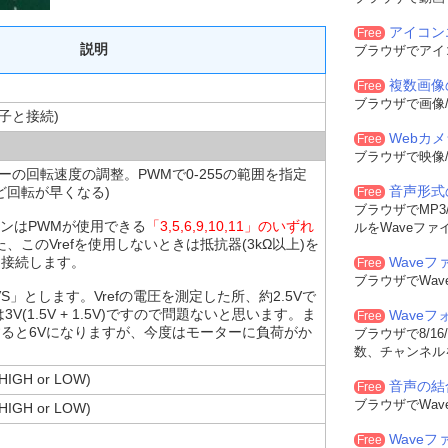
アイコン
Free
説明
ブラウザでアイ
複数画像
Free
ブラウザで画像/
子と接続)
Webカ
Free
ブラウザで映像/
ーの回転速度の調整。PWMで0-255の範囲を指定
音声形式
ど回転が早くなる)
Free
ブラウザでMP3/
ルピンはPWMが使用できる
「3,5,6,9,10,11」のいずれ
ルをWaveファ
、このVrefを使用しないときは抵抗器(3kΩ以上)を
)に接続します。
Waveフ
Free
ブラウザでWa
 VS」とします。Vrefの電圧を測定した所、約2.5Vで
V(1.5V + 1.5V)ですので問題ないと思います。ま
Wave
Free
すると6Vになりますが、今度はモーターに負荷がか
ブラウザで8/16
数、チャンネル
H or LOW)
音声の結
Free
ブラウザでWa
H or LOW)
Wave
Free