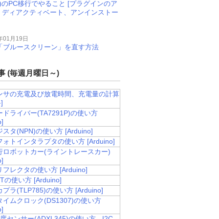
M)のPC移行でやること [プラグインのア
、ディアクティベート、アンインストー
年01月19日
11で「ブルースクリーン」を直す方法
 (毎週月曜日～)
ンサの充電及び放電時間、充電量の計算
]
ドライバー(TA7291P)の使い方
o]
タ(NPN)の使い方 [Arduino]
ォトインタラプタの使い方 [Arduino]
行ロボットカー(ライントレースカー)
o]
フレクタの使い方 [Arduino]
Tの使い方 [Arduino]
ラ(TLP785)の使い方 [Arduino]
イムクロック(DS1307)の使い方
o]
度センサー(ADXL345)の使い方 - I2C