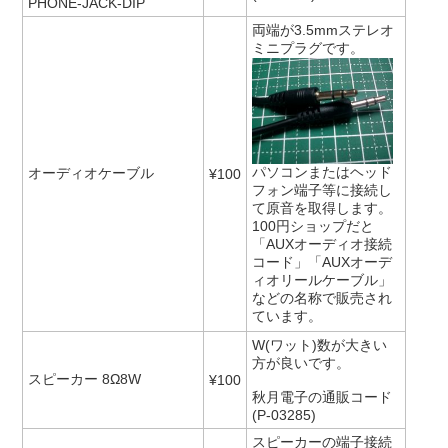
PHONE-JACK-DIP
両端が3.5mmステレオ
ミニプラグです。
パソコンまたはヘッド
オーディオケーブル
¥100
フォン端子等に接続し
て原音を取得します。
100円ショップだと
「AUXオーディオ接続
コード」「AUXオーデ
ィオリールケーブル」
などの名称で販売され
ています。
W(ワット)数が大きい
方が良いです。
スピーカー 8Ω8W
¥100
秋月電子の通販コード
(P-03285)
スピーカーの端子接続