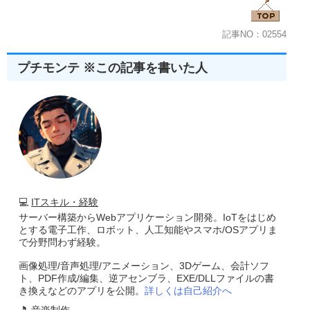
記事NO：02554
プチモンテ ※この記事を書いた人
💻
ITスキル・経験
サーバー構築からWebアプリケーション開発。IoTをはじめ
とする電子工作、ロボット、人工知能やスマホ/OSアプリま
で分野問わず経験。
画像処理/音声処理/アニメーション、3Dゲーム、会計ソフ
ト、PDF作成/編集、逆アセンブラ、EXE/DLLファイルの書
き換えなどのアプリを公開。
詳しくは自己紹介へ
🎵
音楽制作