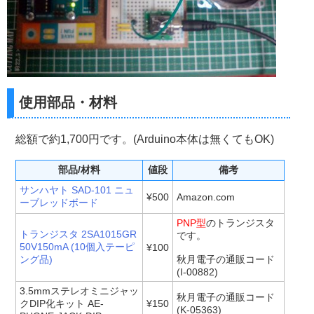
使用部品・材料
総額で約1,700円です。(Arduino本体は無くてもOK)
部品/材料
値段
備考
サンハヤト SAD-101 ニュ
¥500
Amazon.com
ーブレッドボード
PNP型
のトランジスタ
トランジスタ 2SA1015GR
です。
50V150mA (10個入テーピ
¥100
ング品)
秋月電子の通販コード
(I-00882)
3.5mmステレオミニジャッ
秋月電子の通販コード
クDIP化キット AE-
¥150
(K-05363)