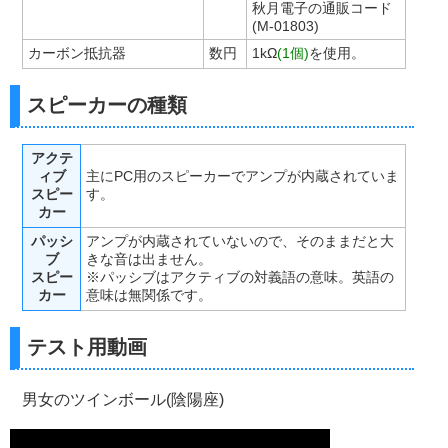
秋月電子の通販コード
(M-01803)
カーボン抵抗器
数円
1kΩ
(1個)
を使用。
スピーカーの種類
アクテ
ィブ
主にPC用のスピーカーでアンプが内蔵されていま
スピー
す。
カー
パッシ
アンプが内蔵されていないので、そのままだと大
ブ
きな音は出ません。
スピー
※パッシブはアクティブの対義語の意味。英語の
カー
意味は無関係です。
テスト用動画
男女のツインボール(陰陽座)