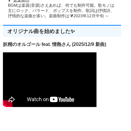
BGMは楽器(音源)さえあれば、何でも制作可能。歌モノは
主にロック、バラード、ポップスを制作。歌詞は抒情詩、
抒情的な楽曲が多い。楽曲制作は🔰2023年12月中旬 ～
オリジナル曲を始めました✨
妖精のオルゴール feat. 情熱さん (2025/12/9 新曲)