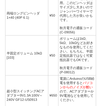
用。このピンヘッダは
サイズ少し大きいので
ジャンパーワイヤーで
両端ロングピンヘッダ
¥50
代用した方が良いかも
1×40 (40P 6.1)
です。
秋月電子の通販コード
(C-09056)
ボリュームは1kΩ、
5kΩ、10kΩなどお好き
なものを使用してくだ
さい。もちろん、半固
半固定ボリューム 10kΩ
¥50
定抵抗器ではなく可変
[103]
抵抗器でもOKです。
秋月電子の通販コード
(P-08012)
電源にArduinoのUSB給
電を使用すると
パソコ
ンからのノイズが酷い
超小型スイッチングACア
ので、ACアダプターか
ダプター9V1.3A 100V～
¥650
9V電池などを使用して
240V GF12-US0913
ください。