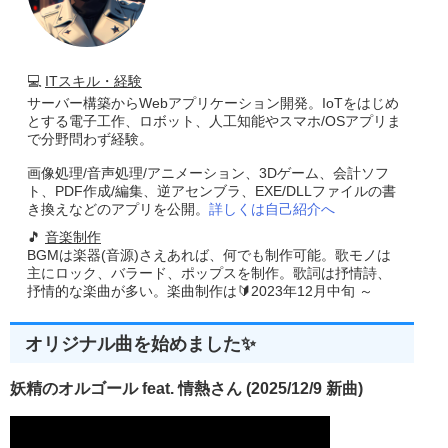
💻
ITスキル・経験
サーバー構築からWebアプリケーション開発。IoTをはじめ
とする電子工作、ロボット、人工知能やスマホ/OSアプリま
で分野問わず経験。
画像処理/音声処理/アニメーション、3Dゲーム、会計ソフ
ト、PDF作成/編集、逆アセンブラ、EXE/DLLファイルの書
き換えなどのアプリを公開。
詳しくは自己紹介へ
🎵
音楽制作
BGMは楽器(音源)さえあれば、何でも制作可能。歌モノは
主にロック、バラード、ポップスを制作。歌詞は抒情詩、
抒情的な楽曲が多い。楽曲制作は🔰2023年12月中旬 ～
オリジナル曲を始めました✨
妖精のオルゴール feat. 情熱さん (2025/12/9 新曲)