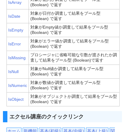
IsArray
(Boolean) で返す
対象が日付か調査して結果をブール型
IsDate
(Boolean) で返す
対象がEmpty値か調査して結果をブール型
IsEmpty
(Boolean) で返す
対象がエラー値か調査して結果をブール型
IsError
(Boolean) で返す
プロシージャに省略可能な引数が渡されたか調
IsMissing
査して結果をブール型 (Boolean)で返す
対象がNull値か調査して結果をブール型
IsNull
(Boolean) で返す
対象が数値か調査して結果をブール型
IsNumeric
(Boolean) で返す
対象がオブジェクトか調査して結果をブール型
IsObject
(Boolean) で返す
エクセル講座のクイックリンク
ホーム
新機能
基本(初級)
基本(中級)
基本(上級)
関