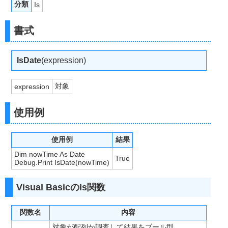
分類
Is
書式
IsDate
(expression)
対象
expression
使用例
使用例
結果
Dim nowTime As Date
True
Debug.Print IsDate(nowTime)
Visual BasicのIs関数
関数名
内容
対象が配列か調査して結果をブール型