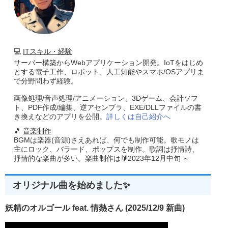
💻
ITスキル・経験
サーバー構築からWebアプリケーション開発。IoTをはじめ
とする電子工作、ロボット、人工知能やスマホ/OSアプリま
で分野問わず経験。
画像処理/音声処理/アニメーション、3Dゲーム、会計ソフ
ト、PDF作成/編集、逆アセンブラ、EXE/DLLファイルの書
き換えなどのアプリを公開。
詳しくは自己紹介へ
🎵
音楽制作
BGMは楽器(音源)さえあれば、何でも制作可能。歌モノは
主にロック、バラード、ポップスを制作。歌詞は抒情詩、
抒情的な楽曲が多い。楽曲制作は🔰2023年12月中旬 ～
オリジナル曲を始めました✨
妖精のオルゴール feat. 情熱さん (2025/12/9 新曲)