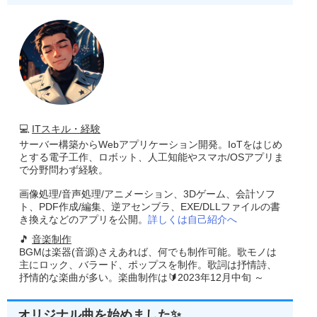
💻
ITスキル・経験
サーバー構築からWebアプリケーション開発。IoTをはじめ
とする電子工作、ロボット、人工知能やスマホ/OSアプリま
で分野問わず経験。
画像処理/音声処理/アニメーション、3Dゲーム、会計ソフ
ト、PDF作成/編集、逆アセンブラ、EXE/DLLファイルの書
き換えなどのアプリを公開。
詳しくは自己紹介へ
🎵
音楽制作
BGMは楽器(音源)さえあれば、何でも制作可能。歌モノは
主にロック、バラード、ポップスを制作。歌詞は抒情詩、
抒情的な楽曲が多い。楽曲制作は🔰2023年12月中旬 ～
オリジナル曲を始めました✨