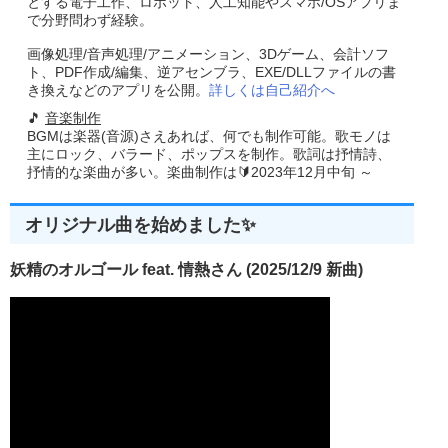
とする電子工作、ロボット、人工知能やスマホ/OSアプリま
で分野問わず経験。
画像処理/音声処理/アニメーション、3Dゲーム、会計ソフ
ト、PDF作成/編集、逆アセンブラ、EXE/DLLファイルの書
き換えなどのアプリを公開。
詳しくは自己紹介へ
🎵
音楽制作
BGMは楽器(音源)さえあれば、何でも制作可能。歌モノは
主にロック、バラード、ポップスを制作。歌詞は抒情詩、
抒情的な楽曲が多い。楽曲制作は🔰2023年12月中旬 ～
オリジナル曲を始めました✨
妖精のオルゴール feat. 情熱さん (2025/12/9 新曲)