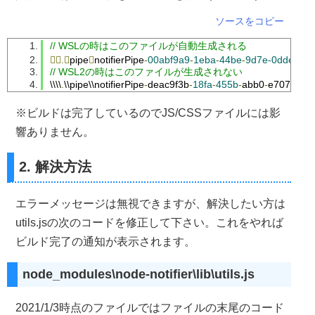
ソースをコピー
// WSLの時はこのファイルが自動生成される
.
pipe

notifierPipe
-
00abf9a9
-
1eba
-
44be
-
9d7e-0dde05ee
// WSL2の時はこのファイルが生成されない
\\\\
.
\\pipe\\notifierPipe
-
deac9f3b
-
18fa
-
455b
-
abb0
-
e7076780
※ビルドは完了しているのでJS/CSSファイルには影
響ありません。
2. 解決方法
エラーメッセージは無視できますが、解決したい方は
utils.jsの次のコードを修正して下さい。これをやれば
ビルド完了の通知が表示されます。
node_modules\node-notifier\lib\utils.js
2021/1/3時点のファイルではファイルの末尾のコード