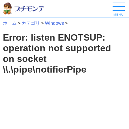
MENU
ホーム
>
カテゴリ
>
Windows
>
Error: listen ENOTSUP:
operation not supported
on socket
\\.\pipe\notifierPipe