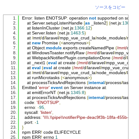
npm ERR
!
/home/
xxx
/.
npm
/
_logs
/
2021
-
01
-
02T12
_13_31
ソースをコピー
Error
:
 listen ENOTSUP
:
 operation 
not
 supported on socket 
    at 
Server
.
setupListenHandle 
[
as
 _listen2
]
(
net
.
js
:
1301
:
21
    at listenInCluster 
(
net
.
js
:
1366
:
12
)
    at 
Server
.
listen 
(
net
.
js
:
1463
:
5
)
    at 
/
mnt
/
d
/
laravel
/
mpp_vue_crud_la
/
node_modules
/
node
-
    at 
new
Promise
(<
anonymous
>)
    at 
Object
.
module
.
exports
.
createNamedPipe 
(
/mnt/
d
/
lara
    at 
WindowsToaster
.
notifyRaw 
(
/mnt/
d
/
laravel
/
mpp_vue_cr
    at 
WebpackNotifierPlugin
.
compilationDone 
(
/mnt/
d
/
larave
    at _next1 
(
eval
 at create 
(
/mnt/
d
/
laravel
/
mpp_vue_crud_
    at 
eval
(
eval
 at create 
(
/mnt/
d
/
laravel
/
mpp_vue_crud_la
/
    at 
/
mnt
/
d
/
laravel
/
mpp_vue_crud_la
/
node_modules
/
larave
    at runMicrotasks 
(<
anonymous
>)
    at processTicksAndRejections 
(
internal
/
process
/
task_qu
Emitted
'error'
event
 on 
Server
 instance at
:
    at emitErrorNT 
(
net
.
js
:
1345
:
8
)
    at processTicksAndRejections 
(
internal
/
process
/
task_qu
  code
:
'ENOTSUP'
,
  errno
:
-
95
,
  syscall
:
'listen'
,
  address
:
'\\\\.\\pipe\\notifierPipe-deac9f3b-18fa-455b-ab
  port
:
-
1
}
npm ERR
!
 code ELIFECYCLE
npm ERR
!
 errno 
1