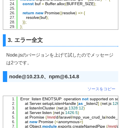
const
 buf 
=
Buffer
.
alloc
(
BUFFER_SIZE
);
return
new
Promise
((
resolve
)
=>
{
     resolve
(
buf
);
});
};
3. エラー全文
Node.jsのバージョンを上げて試したのでメッセージ
は2つです。
node@10.23.0、npm@6.14.8
ソースをコピー
Error
:
 listen ENOTSUP
:
 operation 
not
 supported on socket 
    at 
Server
.
setupListenHandle 
[
as
 _listen2
]
(
net
.
js
:
1263
:
19
    at listenInCluster 
(
net
.
js
:
1328
:
12
)
    at 
Server
.
listen 
(
net
.
js
:
1426
:
5
)
    at 
Promise
(
/mnt/
d
/
laravel
/
mpp_vue_crud_la
/
node_modu
    at 
new
Promise
(<
anonymous
>)
    at 
Object
.
module
.
exports
.
createNamedPipe 
(
/mnt/
d
/
lara