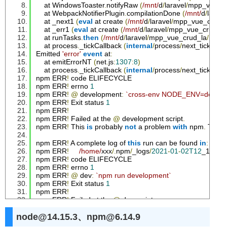
    at 
WindowsToaster
.
notifyRaw 
(
/mnt/
d
/
laravel
/
mpp_vue_cr
    at 
WebpackNotifierPlugin
.
compilationDone 
(
/mnt/
d
/
larave
    at _next1 
(
eval
 at create 
(
/mnt/
d
/
laravel
/
mpp_vue_crud_
    at _err1 
(
eval
 at create 
(
/mnt/
d
/
laravel
/
mpp_vue_crud_la
    at runTasks
.
then
(
/mnt/
d
/
laravel
/
mpp_vue_crud_la
/
node
    at process
.
_tickCallback 
(
internal
/
process
/
next_tick
.
js
:
6
Emitted
'error'
event
 at
:
    at emitErrorNT 
(
net
.
js
:
1307
:
8
)
    at process
.
_tickCallback 
(
internal
/
process
/
next_tick
.
js
:
6
npm ERR
!
 code ELIFECYCLE
npm ERR
!
 errno 
1
npm ERR
!
@
 development
:
`cross-env NODE_ENV=developm
npm ERR
!
Exit
 status 
1
npm ERR
!
npm ERR
!
Failed
 at the 
@
 development script
.
npm ERR
!
This
is
 probably 
not
 a problem 
with
 npm
.
There
npm ERR
!
 A complete log of 
this
 run can be found 
in
:
npm ERR
!
/home/
xxx
/.
npm
/
_logs
/
2021
-
01
-
02T12
_13_31
npm ERR
!
 code ELIFECYCLE
npm ERR
!
 errno 
1
npm ERR
!
@
 dev
:
`npm run development`
npm ERR
!
Exit
 status 
1
npm ERR
!
npm ERR
!
Failed
 at the 
@
 dev script
.
npm ERR
!
This
is
 probably 
not
 a problem 
with
 npm
.
There
node@14.15.3、npm@6.14.9
npm ERR
!
 A complete log of 
this
 run can be found 
in
: