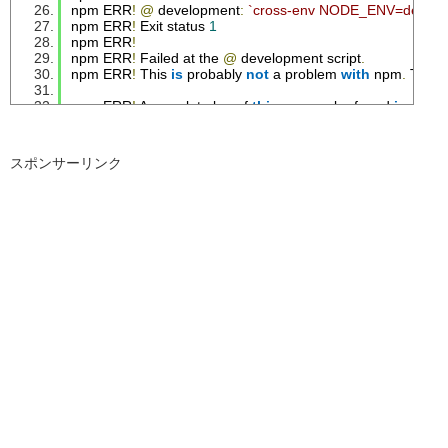
npm ERR
!
@
 development
:
`cross-env NODE_ENV=developm
npm ERR
!
Exit
 status 
1
npm ERR
!
npm ERR
!
Failed
 at the 
@
 development script
.
npm ERR
!
This
is
 probably 
not
 a problem 
with
 npm
.
There
npm ERR
!
 A complete log of 
this
 run can be found 
in
:
npm ERR
!
/home/
xxx
/.
npm
/
_logs
/
2021
-
01
-
03T02
_33_43
npm ERR
!
 code ELIFECYCLE
npm ERR
!
 errno 
1
スポンサーリンク
npm ERR
!
@
 dev
:
`npm run development`
npm ERR
!
Exit
 status 
1
npm ERR
!
npm ERR
!
Failed
 at the 
@
 dev script
.
npm ERR
!
This
is
 probably 
not
 a problem 
with
 npm
.
There
npm ERR
!
 A complete log of 
this
 run can be found 
in
:
npm ERR
!
/home/
xxx
/.
npm
/
_logs
/
2021
-
01
-
03T02
_33_43