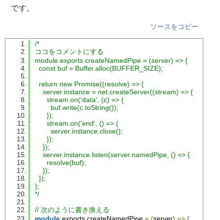
です。
ソースをコピー
/*
ココをコメントにする
module.exports.createNamedPipe = (server) => {
  const buf = Buffer.alloc(BUFFER_SIZE);
  return new Promise((resolve) => {
    server.instance = net.createServer((stream) => {
      stream.on('data', (c) => {
        buf.write(c.toString());
      });
      stream.on('end', () => {
        server.instance.close();
      });
    });
    server.instance.listen(server.namedPipe, () => {
      resolve(buf);
    });
  });
};
*/
// 次のように書き換える
module
.
exports
.
createNamedPipe 
=
(
server
)
=>
{