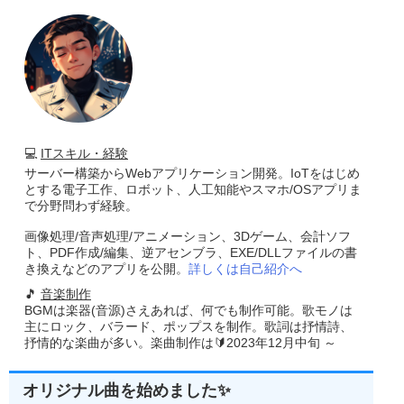
💻
ITスキル・経験
サーバー構築からWebアプリケーション開発。IoTをはじめ
とする電子工作、ロボット、人工知能やスマホ/OSアプリま
で分野問わず経験。
画像処理/音声処理/アニメーション、3Dゲーム、会計ソフ
ト、PDF作成/編集、逆アセンブラ、EXE/DLLファイルの書
き換えなどのアプリを公開。
詳しくは自己紹介へ
🎵
音楽制作
BGMは楽器(音源)さえあれば、何でも制作可能。歌モノは
主にロック、バラード、ポップスを制作。歌詞は抒情詩、
抒情的な楽曲が多い。楽曲制作は🔰2023年12月中旬 ～
オリジナル曲を始めました✨