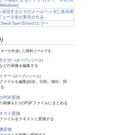
Windows]
を送信するとそのメールヘッダに送信者
ピュータ名が表示される
Check Sum Errorのエラー
リ
スターが作成した無料ツールです。
きかぜ -
(オープンソース)
などの画像を編集する
ザイナー
(オープンソース)
Fファイルを編集(結合、分割、抽出、回
する
のPDF変換
の画像を1つのPDFファイルにまとめる
テキスト変換
Fファイルをテキストに変換する
画像変換
Fファイルを画像に変換する