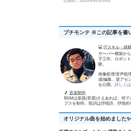
公開日：2015年02月03日
プチモンテ ※この記事を書
💻
ITスキル・経
サーバー構築から
子工作、ロボット
験。
画像処理/音声処
成/編集、逆アセ
を公開。
詳しくは
🎵
音楽制作
BGMは楽器(音源)さえあれば、何
プスを制作。歌詞は抒情詩、抒情的な楽
オリジナル曲を始めました✨