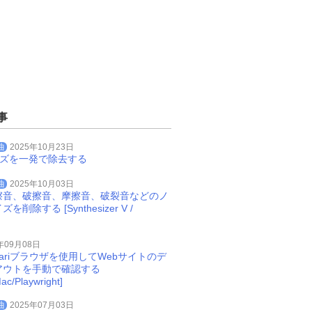
事
曲
2025年10月23日
イズを一発で除去する
曲
2025年10月03日
擦音、破擦音、摩擦音、破裂音などのノ
削除する [Synthesizer V /
年09月08日
Safariブラウザを使用してWebサイトのデ
アウトを手動で確認する
ac/Playwright]
曲
2025年07月03日