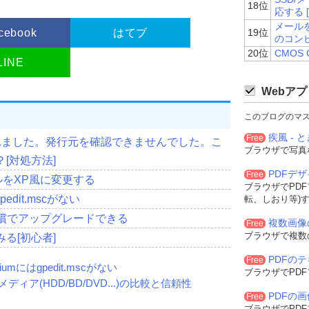
18位
応する [
メール
cebook
はてブ
19位
のコン
20位
CMOS 
LINE
Webアプ
このブログのマ
疾風 - と
Free
護されました。発行元を確認できませんでした。こ
ブラウザで写真
[対処方法]
PDFデ
Free
ネルをXP風に変更する
ブラウザでPD
gpedit.mscがない
転、しおり等)
0へ無償でアップグレードできる
複数画像
Free
ブラウザで複数
る[初心者]
PDFの
Free
miumにはgpedit.mscがない
ブラウザでPD
ィア(HDD/BD/DVD...)の比較と信頼性
PDFの
Free
ブラウザでPD