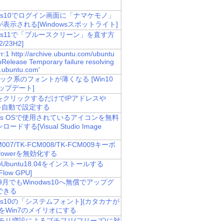
ows10でログイン画面に「ナマケモノ」
表示される[Windowsスポットライト]
ows11で「ブルースクリーン」を直す方
2/23H2]
r:1 http://archive.ubuntu.com/ubuntu
InRelease Temporary failure resolving
e.ubuntu.com'
ック系のフォントが薄くなる [Win10
アップデート]
をクリックするだけでIPアドレスや
Pを自動で設定する
ows OSで使用されているアイコンを無料
ードする[Visual Studio Image
M007/TK-FCM008/TK-FCM009キーボ
owerを無効化する
のUbuntu18.04をインストールする
rFlow GPU]
年9月でもWinodws10へ無償でアップグ
できる
ows10の「システムフォント](カタカナが
をWin7のメイリオにする
メモリ増設によるプチフリ(フリーズ)に対