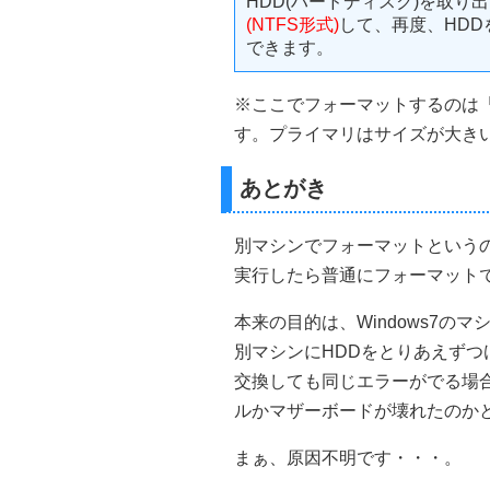
HDD(ハードディスク)を取り
(NTFS形式)
して、再度、HDD
できます。
※ここでフォーマットするのは
す。プライマリはサイズが大き
あとがき
別マシンでフォーマットという
実行したら普通にフォーマット
本来の目的は、Windows7の
別マシンにHDDをとりあえずつ
交換しても同じエラーがでる場合
ルかマザーボードが壊れたのか
まぁ、原因不明です・・・。