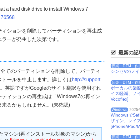
 a hard disk drive to install Windows 7
2476568
ティションを削除してパーティションを再生成
エラーが発生した次第です。
最新の記
音楽・DTM・作
時に全てのパーティションを削除して、パーティ
シンセVのノ
ストールを中止します。詳しくは
http://support.
音楽・DTM・作
。英語ですがGoogleのサイト翻訳を使用すれ
ボーカルの歯
イズ軽減、ノイズを
ィションの再生成は「Windows7の再イン
Vocoflex]
来るかもしれません。(未確認)
Windows
2025
Windowsで
ザイン、レイ
[iPhone/iPad/M
されたマシン(再インストール対象のマシン)から
音楽・DTM・作