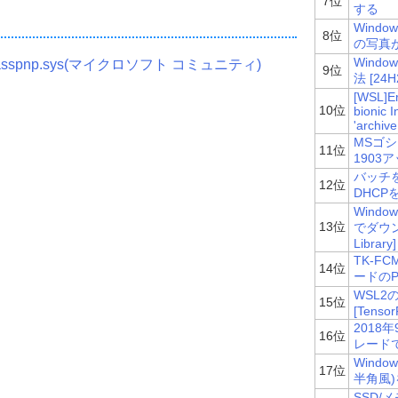
7位
する
Wind
8位
の写真が
Wind
sspnp.sys(マイクロソフト コミュニティ)
9位
法 [24H
[WSL]Er
10位
bionic 
'archiv
MSゴシ
11位
1903
バッチ
12位
DHC
Wind
13位
でダウンロ
Library]
TK-FC
14位
ードのP
WSL2
15位
[Tenso
2018
16位
レード
Wind
17位
半角風)
SSD/