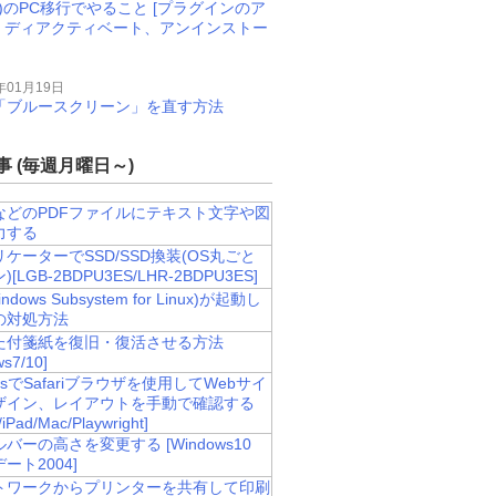
M)のPC移行でやること [プラグインのア
、ディアクティベート、アンインストー
年01月19日
11で「ブルースクリーン」を直す方法
 (毎週月曜日～)
などのPDFファイルにテキスト文字や図
力する
ケーターでSSD/SSD換装(OS丸ごと
[LGB-2BDPU3ES/LHR-2BDPU3ES]
ndows Subsystem for Linux)が起動し
の対処方法
た付箋紙を復旧・復活させる方法
ws7/10]
owsでSafariブラウザを使用してWebサイ
ザイン、レイアウトを手動で確認する
/iPad/Mac/Playwright]
バーの高さを変更する [Windows10
ート2004]
トワークからプリンターを共有して印刷