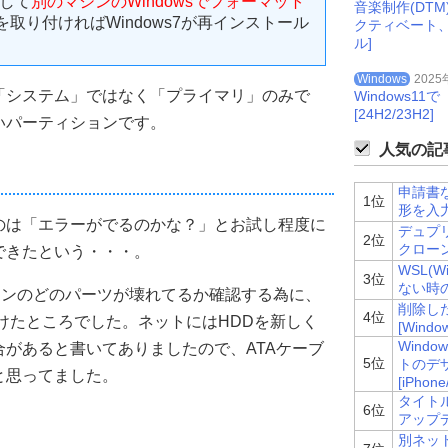
出して
別のマシンのWindowsでフォーマット
音楽制作(DT
を取り付ければWindows7が再インストール
クティベート
ル]
Windows
2025
「システム」ではなく「プライマリ」のみで
Windows
[24H2/23H2]
いパーティションです。
人気の記事
申請書
1位
形を入
のは「エラーがでるのかな？」とお試し程度に
デュプリ
2位
クローン)
できたという・・・。
WSL(Wi
3位
ない時
マシンのどのパーツが壊れてるか確認する為に、
削除し
4位
けたところでした。ネットにはHDDを新しく
[Windo
Wind
があると書いてありましたので、ATAケーブ
5位
トのデ
と思ってました。
[iPhone
タイトル
6位
アップデ
別ネッ