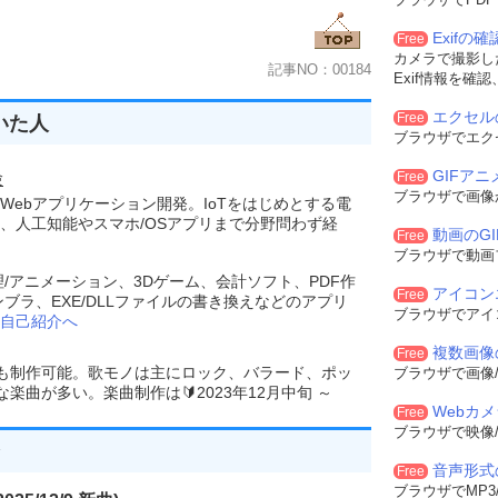
Exifの
Free
カメラで撮影した
記事NO：00184
Exif情報を確
エクセル
Free
いた人
ブラウザでエク
GIFア
Free
験
ブラウザで画像
Webアプリケーション開発。IoTをはじめとする電
、人工知能やスマホ/OSアプリまで分野問わず経
動画のG
Free
ブラウザで動画
理/アニメーション、3Dゲーム、会計ソフト、PDF作
アイコン
Free
ンブラ、EXE/DLLファイルの書き換えなどのアプリ
ブラウザでアイ
自己紹介へ
複数画像
Free
でも制作可能。歌モノは主にロック、バラード、ポッ
ブラウザで画像/
曲が多い。楽曲制作は🔰2023年12月中旬 ～
Webカ
Free
ブラウザで映像/
音声形式
Free
ブラウザでMP3/