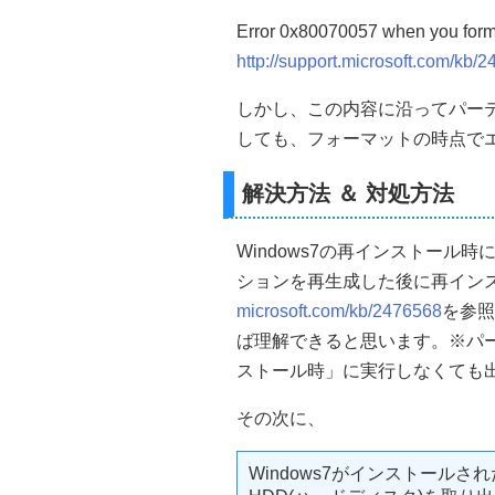
Error 0x80070057 when you format
http://support.microsoft.com/kb/
しかし、この内容に沿ってパー
しても、フォーマットの時点で
解決方法 ＆ 対処方法
Windows7の再インストール
ションを再生成した後に再イン
microsoft.com/kb/2476568
を参照
ば理解できると思います。※パーテ
ストール時」に実行しなくても出
その次に、
Windows7がインストール