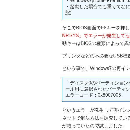
・Windows7(Home Prem
・起動した場合でも重くてなに
態)
そこでBIOS画面でF8キーを
NP.SYS」でエラーが発生し
動キーはBIOSの種類によって
プリンタなどの不必要なUSB機
という事で、Windows7の再
「ディスク0のパーティション
ール用に選択されたパーティ
エラーコード：0x8007005」
というエラーが発生して再イン
ネットで解決方法を調査している
が載っていたので試しました。