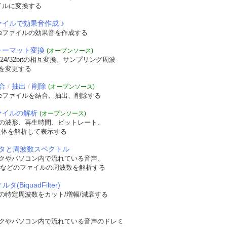
イルに変換する
ァイルで効果音作成 ♪
veファイルの効果音を作成する
フォーマット変換
(オープンソース)
/24/32bitの相互変換。サンプリング周波
を変更する
合
抽出
削除
/
/
(オープンソース)
veファイルを結合、抽出、削除する
ファイルの解析
(オープンソース)
の波形、再生時間、ビットレート、
t構造体を解析して表示する
タと周波数スペクトル
クやパソコン内で流れている音声、
WAVなどのファイルの周波数を解析する
タ(BiquadFilter)
の特定周波数をカット/増幅/減衰する
クやパソコン内で流れている音声のドレミ