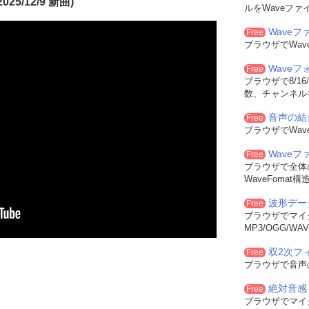
25/12/9 新曲)
ルをWaveファ
Waveフ
Free
ブラウザでWa
Wave
Free
ブラウザで8/16
数、チャンネル
音声の結
Free
ブラウザでWa
Wave
Free
ブラウザで全体
WaveFoma
波形デー
Free
ブラウザでマイ
MP3/OGG/
双2次フィル
Free
ブラウザで音声
絶対音感
Free
ブラウザでマイ