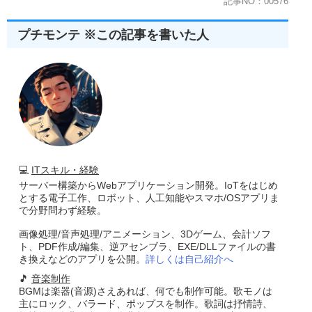
記事NO：00576
プチモンテ ※この記事を書いた人
💻
ITスキル・経験
サーバー構築からWebアプリケーション開発。IoTをはじめ
とする電子工作、ロボット、人工知能やスマホ/OSアプリま
で分野問わず経験。
画像処理/音声処理/アニメーション、3Dゲーム、会計ソフ
ト、PDF作成/編集、逆アセンブラ、EXE/DLLファイルの書
き換えなどのアプリを公開。
詳しくは自己紹介へ
🎵
音楽制作
BGMは楽器(音源)さえあれば、何でも制作可能。歌モノは
主にロック、バラード、ポップスを制作。歌詞は抒情詩、