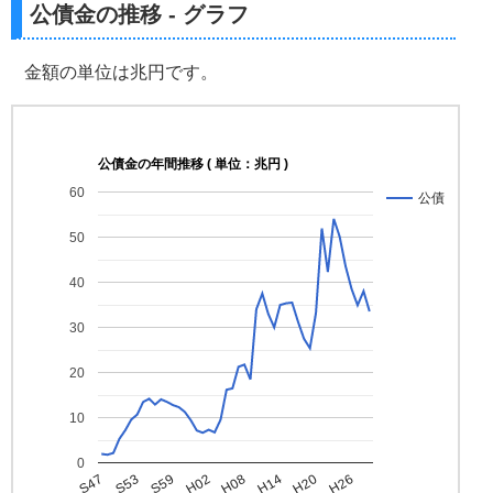
公債金の推移 - グラフ
金額の単位は兆円です。
公債金の年間推移 ( 単位：兆円 )
60
公債
50
40
30
20
10
0
H08
S53
H20
H02
S47
H14
S59
H26