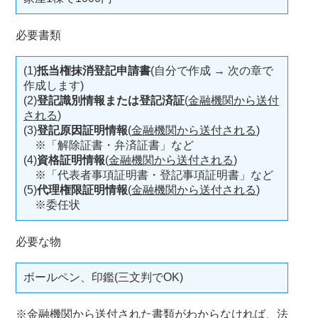
必要書類
(1)
抵当権抹消登記申請書
(自分で作成 → 次の章で
作成します)
(2)
登記識別情報または登記済証
(
金融機関から送付
される
)
(3)
登記原因証明情報
(
金融機関から送付される
)
※「解除証書・弁済証書」など
(4)
資格証明情報
(
金融機関から送付される
)
※「代表者事項証明書・登記事項証明書」など
(5)
代理権限証明情報
(
金融機関から送付される
)
※委任状
必要な物
ボールペン、印鑑(三文判でOK)
※金融機関から送付された書類がわからなければ、
法