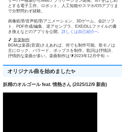
サーバー構築からWebアプリケーション開発。IoTをはじめ
とする電子工作、ロボット、人工知能やスマホ/OSアプリま
で分野問わず経験。
画像処理/音声処理/アニメーション、3Dゲーム、会計ソフ
ト、PDF作成/編集、逆アセンブラ、EXE/DLLファイルの書
き換えなどのアプリを公開。
詳しくは自己紹介へ
🎵
音楽制作
BGMは楽器(音源)さえあれば、何でも制作可能。歌モノは
主にロック、バラード、ポップスを制作。歌詞は抒情詩、
抒情的な楽曲が多い。楽曲制作は🔰2023年12月中旬 ～
オリジナル曲を始めました✨
妖精のオルゴール feat. 情熱さん (2025/12/9 新曲)