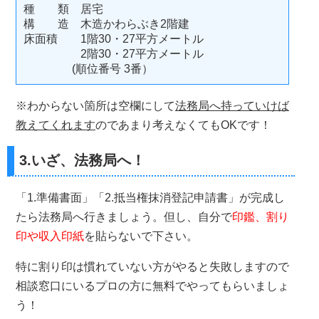
種 類 居宅
構 造 木造かわらぶき2階建
床面積 1階30・27平方メートル
2階30・27平方メートル
(順位番号 3番）
※わからない箇所は空欄にして
法務局へ持っていけば
教えてくれます
のであまり考えなくてもOKです！
3.いざ、法務局へ！
「1.準備書面」「2.抵当権抹消登記申請書」が完成し
たら法務局へ行きましょう。但し、自分で
印鑑、割り
印や収入印紙
を貼らないで下さい。
特に割り印は慣れていない方がやると失敗しますので
相談窓口にいるプロの方に無料でやってもらいましょ
う！