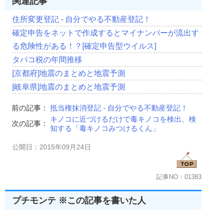
関連記事
住所変更登記 - 自分でやる不動産登記！
確定申告をネットで作成するとマイナンバーが流出す
る危険性がある！？[確定申告型ウイルス]
タバコ税の年間推移
[京都府]地震のまとめと地震予測
[岐阜県]地震のまとめと地震予測
前の記事：
抵当権抹消登記 - 自分でやる不動産登記！
キノコに近づけるだけで毒キノコを検出、検
次の記事：
知する「毒キノコみつけるくん」
公開日：2015年09月24日
記事NO：01383
プチモンテ ※この記事を書いた人