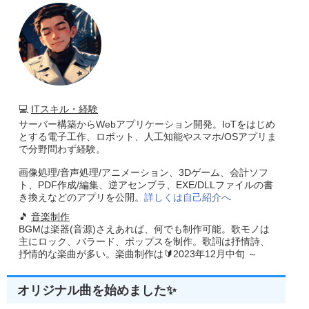
💻
ITスキル・経験
サーバー構築からWebアプリケーション開発。IoTをはじめ
とする電子工作、ロボット、人工知能やスマホ/OSアプリま
で分野問わず経験。
画像処理/音声処理/アニメーション、3Dゲーム、会計ソフ
ト、PDF作成/編集、逆アセンブラ、EXE/DLLファイルの書
き換えなどのアプリを公開。
詳しくは自己紹介へ
🎵
音楽制作
BGMは楽器(音源)さえあれば、何でも制作可能。歌モノは
主にロック、バラード、ポップスを制作。歌詞は抒情詩、
抒情的な楽曲が多い。楽曲制作は🔰2023年12月中旬 ～
オリジナル曲を始めました✨