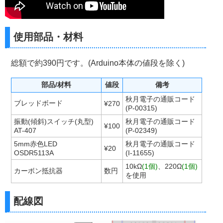
使用部品・材料
総額で約390円です。(Arduino本体の値段を除く)
部品/材料
値段
備考
秋月電子の通販コード
ブレッドボード
¥270
(P-00315)
振動(傾斜)スイッチ(丸型)
秋月電子の通販コード
¥100
AT-407
(P-02349)
5mm赤色LED
秋月電子の通販コード
¥20
OSDR5113A
(I-11655)
10kΩ
(1個)
、220Ω
(1個)
カーボン抵抗器
数円
を使用
配線図