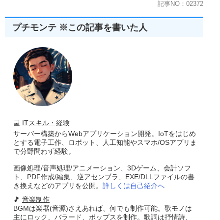
記事NO：02372
プチモンテ ※この記事を書いた人
💻
ITスキル・経験
サーバー構築からWebアプリケーション開発。IoTをはじめ
とする電子工作、ロボット、人工知能やスマホ/OSアプリま
で分野問わず経験。
画像処理/音声処理/アニメーション、3Dゲーム、会計ソフ
ト、PDF作成/編集、逆アセンブラ、EXE/DLLファイルの書
き換えなどのアプリを公開。
詳しくは自己紹介へ
🎵
音楽制作
BGMは楽器(音源)さえあれば、何でも制作可能。歌モノは
主にロック、バラード、ポップスを制作。歌詞は抒情詩、