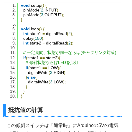
void
 setup
()
{
  pinMode
(
2
,
INPUT
);
  pinMode
(
3
,
OUTPUT
);
}
void
 loop
()
{
int
 state1 
=
 digitalRead
(
2
);
  delay
(
150
);
int
 state2 
=
 digitalRead
(
2
);
// 一定期間、状態が同一ならば(チャタリング対策)
if
(
state1 
==
 state2
){
// 傾斜状態ならばLEDを点灯
if
(
state1 
==
 LOW
){
      digitalWrite
(
3
,
HIGH
);
}
else
{
      digitalWrite
(
3
,
LOW
);
}
}
}
抵抗値の計算
この傾斜スイッチは「通常時」にArduinoの5Vの電気