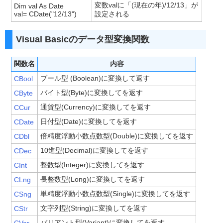
変数valに「(現在の年)/12/13」が
Dim val As Date
val= CDate("12/13")
設定される
Visual Basicのデータ型変換関数
関数名
内容
ブール型 (Boolean)に変換して返す
CBool
バイト型(Byte)に変換してを返す
CByte
通貨型(Currency)に変換してを返す
CCur
日付型(Date)に変換してを返す
CDate
倍精度浮動小数点数型(Double)に変換してを返す
CDbl
10進型(Decimal)に変換してを返す
CDec
整数型(Integer)に変換してを返す
CInt
長整数型(Long)に変換してを返す
CLng
単精度浮動小数点数型(Single)に変換してを返す
CSng
文字列型(String)に変換してを返す
CStr
バリアント型(Variant)に変換してを返す