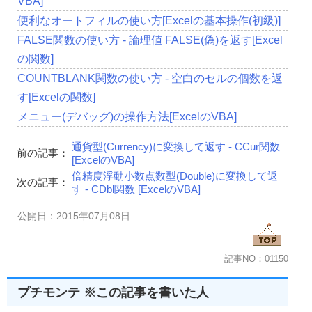
VBA]
便利なオートフィルの使い方[Excelの基本操作(初級)]
FALSE関数の使い方 - 論理値 FALSE(偽)を返す[Excel
の関数]
COUNTBLANK関数の使い方 - 空白のセルの個数を返
す[Excelの関数]
メニュー(デバッグ)の操作方法[ExcelのVBA]
通貨型(Currency)に変換して返す - CCur関数
前の記事：
[ExcelのVBA]
倍精度浮動小数点数型(Double)に変換して返
次の記事：
す - CDbl関数 [ExcelのVBA]
公開日：2015年07月08日
記事NO：01150
プチモンテ ※この記事を書いた人