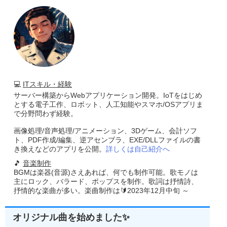
💻
ITスキル・経験
サーバー構築からWebアプリケーション開発。IoTをはじめ
とする電子工作、ロボット、人工知能やスマホ/OSアプリま
で分野問わず経験。
画像処理/音声処理/アニメーション、3Dゲーム、会計ソフ
ト、PDF作成/編集、逆アセンブラ、EXE/DLLファイルの書
き換えなどのアプリを公開。
詳しくは自己紹介へ
🎵
音楽制作
BGMは楽器(音源)さえあれば、何でも制作可能。歌モノは
主にロック、バラード、ポップスを制作。歌詞は抒情詩、
抒情的な楽曲が多い。楽曲制作は🔰2023年12月中旬 ～
オリジナル曲を始めました✨