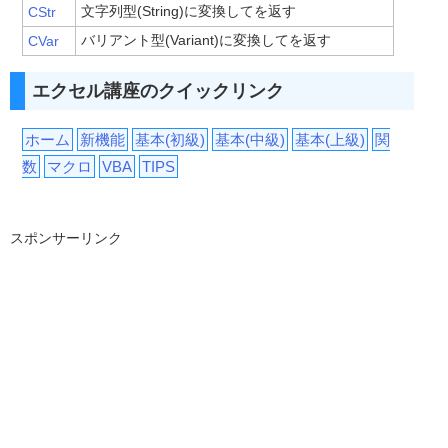
文字列型(String)に変換してを返す
CStr
バリアント型(Variant)に変換してを返す
CVar
エクセル講座のクイックリンク
ホーム
新機能
基本(初級)
基本(中級)
基本(上級)
関
数
マクロ
VBA
TIPS
スポンサーリンク