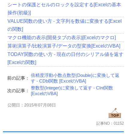
シートの保護とセルのロックを設定する[Excelの基本
操作(初級)]
VALUE関数の使い方 - 文字列を数値に変換する[Excel
の関数]
マクロ機能の表示(開発タブの表示)[Excelのマクロ]
算術演算子/比較演算子/データの型変換[ExcelのVBA]
TODAY関数の使い方 - 現在の日付のシリアル値を返す
[Excelの関数]
倍精度浮動小数点数型(Double)に変換して返
前の記事：
す - CDbl関数 [ExcelのVBA]
整数型(Integer)に変換して返す - CInt関数
次の記事：
[ExcelのVBA]
公開日：2015年07月08日
記事NO：01152