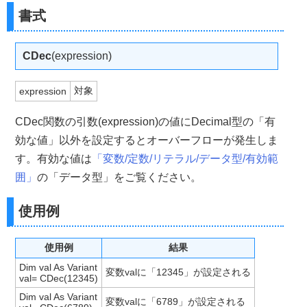
書式
CDec
(expression)
対象
expression
CDec関数の引数(expression)の値にDecimal型の「有
効な値」以外を設定するとオーバーフローが発生しま
す。有効な値は
「変数/定数/リテラル/データ型/有効範
囲」
の「データ型」をご覧ください。
使用例
使用例
結果
Dim val As Variant
変数valに「12345」が設定される
val= CDec(12345)
Dim val As Variant
変数valに「6789」が設定される