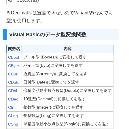
val= CDec(6789)
※Decimal型は宣言できないのでVariant型(なんでも
型)を使用します。
Visual Basicのデータ型変換関数
関数名
内容
ブール型 (Boolean)に変換して返す
CBool
バイト型(Byte)に変換してを返す
CByte
通貨型(Currency)に変換してを返す
CCur
日付型(Date)に変換してを返す
CDate
倍精度浮動小数点数型(Double)に変換してを返す
CDbl
10進型(Decimal)に変換してを返す
CDec
整数型(Integer)に変換してを返す
CInt
長整数型(Long)に変換してを返す
CLng
単精度浮動小数点数型(Single)に変換してを返す
CSng