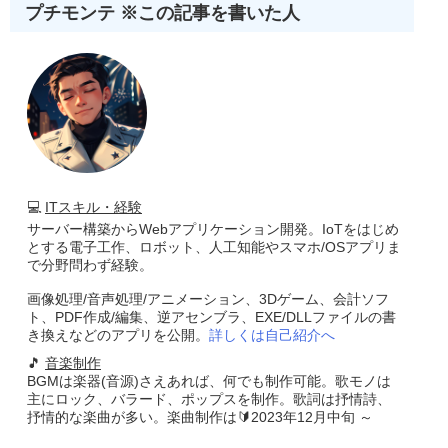
プチモンテ ※この記事を書いた人
💻
ITスキル・経験
サーバー構築からWebアプリケーション開発。IoTをはじめ
とする電子工作、ロボット、人工知能やスマホ/OSアプリま
で分野問わず経験。
画像処理/音声処理/アニメーション、3Dゲーム、会計ソフ
ト、PDF作成/編集、逆アセンブラ、EXE/DLLファイルの書
き換えなどのアプリを公開。
詳しくは自己紹介へ
🎵
音楽制作
BGMは楽器(音源)さえあれば、何でも制作可能。歌モノは
主にロック、バラード、ポップスを制作。歌詞は抒情詩、
抒情的な楽曲が多い。楽曲制作は🔰2023年12月中旬 ～