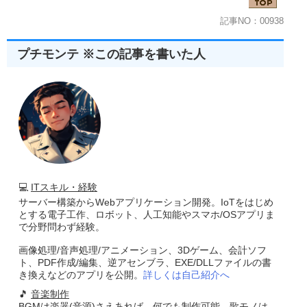
記事NO：00938
プチモンテ ※この記事を書いた人
💻
ITスキル・経験
サーバー構築からWebアプリケーション開発。IoTをはじめ
とする電子工作、ロボット、人工知能やスマホ/OSアプリま
で分野問わず経験。
画像処理/音声処理/アニメーション、3Dゲーム、会計ソフ
ト、PDF作成/編集、逆アセンブラ、EXE/DLLファイルの書
き換えなどのアプリを公開。
詳しくは自己紹介へ
🎵
音楽制作
BGMは楽器(音源)さえあれば、何でも制作可能。歌モノは