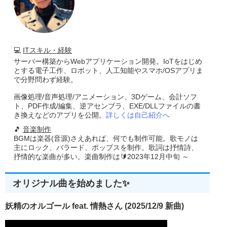
💻
ITスキル・経験
サーバー構築からWebアプリケーション開発。IoTをはじめ
とする電子工作、ロボット、人工知能やスマホ/OSアプリま
で分野問わず経験。
画像処理/音声処理/アニメーション、3Dゲーム、会計ソフ
ト、PDF作成/編集、逆アセンブラ、EXE/DLLファイルの書
き換えなどのアプリを公開。
詳しくは自己紹介へ
🎵
音楽制作
BGMは楽器(音源)さえあれば、何でも制作可能。歌モノは
主にロック、バラード、ポップスを制作。歌詞は抒情詩、
抒情的な楽曲が多い。楽曲制作は🔰2023年12月中旬 ～
オリジナル曲を始めました✨
妖精のオルゴール feat. 情熱さん (2025/12/9 新曲)