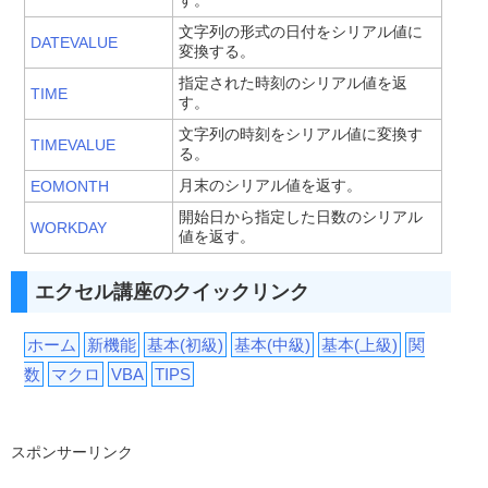
す。
文字列の形式の日付をシリアル値に
DATEVALUE
変換する。
指定された時刻のシリアル値を返
TIME
す。
文字列の時刻をシリアル値に変換す
TIMEVALUE
る。
月末のシリアル値を返す。
EOMONTH
開始日から指定した日数のシリアル
WORKDAY
値を返す。
エクセル講座のクイックリンク
ホーム
新機能
基本(初級)
基本(中級)
基本(上級)
関
数
マクロ
VBA
TIPS
スポンサーリンク