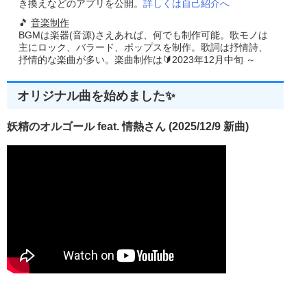
き換えなどのアプリを公開。
詳しくは自己紹介へ
🎵
音楽制作
BGMは楽器(音源)さえあれば、何でも制作可能。歌モノは
主にロック、バラード、ポップスを制作。歌詞は抒情詩、
抒情的な楽曲が多い。楽曲制作は🔰2023年12月中旬 ～
オリジナル曲を始めました✨
妖精のオルゴール feat. 情熱さん (2025/12/9 新曲)