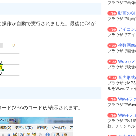
ブラウザで画像
動画のG
Free
ブラウザで動画
な操作が自動で実行されました。最後にC4が
アイコン
Free
。
ブラウザでアイ
複数画像
Free
ブラウザで画像/
Webカ
Free
ブラウザで映像/
音声形式
Free
ブラウザでMP3/
ルをWaveファ
Waveフ
Free
ブラウザでWa
ード(VBAのコード)が表示されます。
Wave
Free
ブラウザで8/16
数、チャンネル