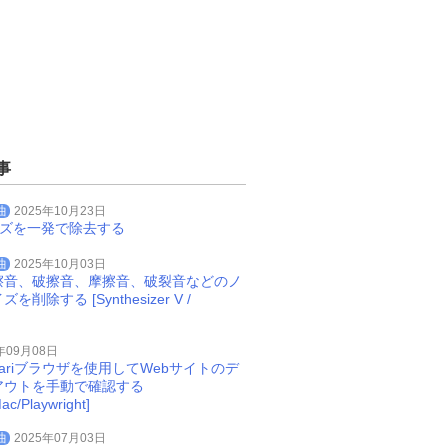
事
曲
2025年10月23日
イズを一発で除去する
曲
2025年10月03日
擦音、破擦音、摩擦音、破裂音などのノ
削除する [Synthesizer V /
年09月08日
Safariブラウザを使用してWebサイトのデ
アウトを手動で確認する
ac/Playwright]
曲
2025年07月03日