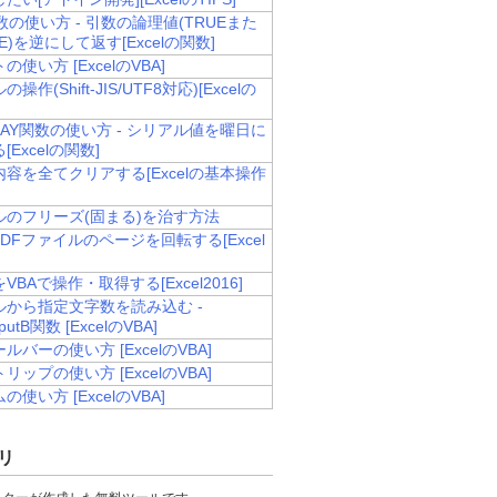
数の使い方 - 引数の論理値(TRUEまた
SE)を逆にして返す[Excelの関数]
使い方 [ExcelのVBA]
操作(Shift-JIS/UTF8対応)[Excelの
DAY関数の使い方 - シリアル値を曜日に
Excelの関数]
容を全てクリアする[Excelの基本操作
ルのフリーズ(固まる)を治す方法
PDFファイルのページを回転する[Excel
VBAで操作・取得する[Excel2016]
ルから指定文字数を読み込む -
InputB関数 [ExcelのVBA]
ルバーの使い方 [ExcelのVBA]
リップの使い方 [ExcelのVBA]
使い方 [ExcelのVBA]
リ