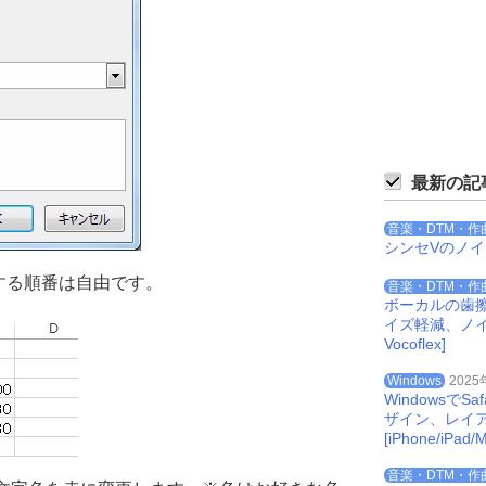
最新の記
音楽・DTM・作
シンセVのノ
する順番は自由です。
音楽・DTM・作
ボーカルの歯
イズ軽減、ノイズを
Vocoflex]
Windows
2025
Windowsで
ザイン、レイ
[iPhone/iPad/M
音楽・DTM・作