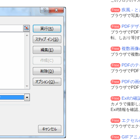
このブログのマ
疾風 - と
Free
ブラウザで写真
PDFデ
Free
ブラウザでPD
転、しおり等)
複数画像
Free
ブラウザで複数
PDFの
Free
ブラウザでPD
PDFの
Free
ブラウザでPD
Exifの
Free
カメラで撮影した
Exif情報を確
エクセル
Free
ブラウザでエク
GIFア
Free