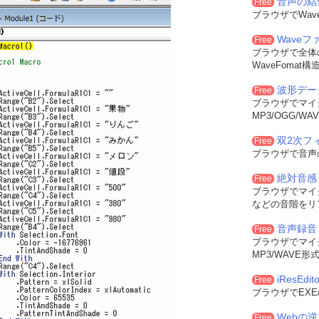
音声の結
Free
ブラウザでWa
Wave
Free
ブラウザで全体
WaveFoma
波形デー
Free
ブラウザでマイ
MP3/OGG/
双2次フィル
Free
ブラウザで音声
絶対音感
Free
ブラウザでマイ
などの音階をリ
音声録音
Free
ブラウザでマイ
MP3/WAVE
iResEdito
Free
ブラウザでEXE
Webの
Free