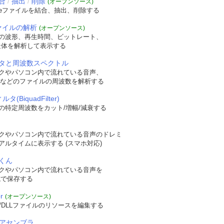
合
抽出
削除
/
/
(オープンソース)
veファイルを結合、抽出、削除する
ファイルの解析
(オープンソース)
の波形、再生時間、ビットレート、
t構造体を解析して表示する
タと周波数スペクトル
クやパソコン内で流れている音声、
WAVなどのファイルの周波数を解析する
タ(BiquadFilter)
の特定周波数をカット/増幅/減衰する
クやパソコン内で流れている音声のドレミ
アルタイムに表示する (スマホ対応)
くん
クやパソコン内で流れている音声を
形式で保存する
r
(オープンソース)
/DLLファイルのリソースを編集する
逆アセンブラ