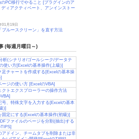
M)のPC移行でやること [プラグインのア
、ディアクティベート、アンインストー
年01月19日
11で「ブルースクリーン」を直す方法
 (毎週月曜日～)
-if分析(シナリオ/ゴールシーク/データテ
の使い方[Excelの基本操作(上級)]
足チャートを作成する[Excelの基本操
]
ージの使い方 [ExcelのVBA]
ェクトエクスプローラーの操作方法
のVBA]
号、特殊文字を入力する[Excelの基本
)]
固定にする[Excelの基本操作(初級)]
PDFファイルのページを分割(抽出)する
のTIPS]
のアドイン、チームタブを削除または非
たい[アドイン開発][ExcelのTIPS]