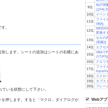
NOT関
9位
はFAL
10位
イベントの
ファイルの
11位
VBA]
です。
WEEK
12位
変換する[
セルの内
13位
(初級)]
14位
エクセ
追加します。シートの追加はシートの右横にあ
VBAで
15位
のTIPS]
16位
クエリを
ファイ
17位
Input/
18位
スクロー
19位
タブスト
20位
フレームの
されている状態にして下さい。
Webアプ
ンを押します。すると「マクロ」ダイアログが