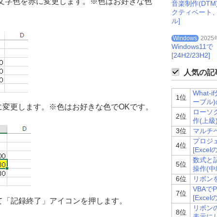
の文字色を赤に変更します。※色はお好きな色
音楽制作(DT
クティベート
ル]
Windows
2025
Windows
[24H2/23H2]
人気の記事
What
1位
ーブル)
色に変更します。※色はお好きな色でOKです。
ローソク
2位
作(上級)
3位
マルチペ
プロジ
4位
[Excel
数式と記
5位
操作(中級
6位
リボンを
VBAで
7位
[Excel
て「記録終了」アイコンを押します。
リボン
8位
表示にし