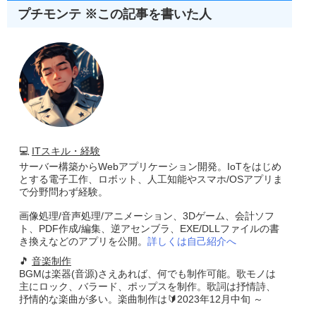
プチモンテ ※この記事を書いた人
💻
ITスキル・経験
サーバー構築からWebアプリケーション開発。IoTをはじめ
とする電子工作、ロボット、人工知能やスマホ/OSアプリま
で分野問わず経験。
画像処理/音声処理/アニメーション、3Dゲーム、会計ソフ
ト、PDF作成/編集、逆アセンブラ、EXE/DLLファイルの書
き換えなどのアプリを公開。
詳しくは自己紹介へ
🎵
音楽制作
BGMは楽器(音源)さえあれば、何でも制作可能。歌モノは
主にロック、バラード、ポップスを制作。歌詞は抒情詩、
抒情的な楽曲が多い。楽曲制作は🔰2023年12月中旬 ～