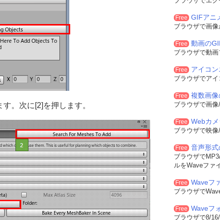
ブラウザでエク
GIFア
Free
ブラウザで画像
動画のG
Free
ブラウザで動画
アイコン
Free
ブラウザでアイ
複数画像
Free
ブラウザで画像/
ます。次に[2]を押します。
Webカ
Free
ブラウザで映像/
音声形式
Free
ブラウザでMP3/
ルをWaveファ
Waveフ
Free
ブラウザでWa
Wave
Free
ブラウザで8/16