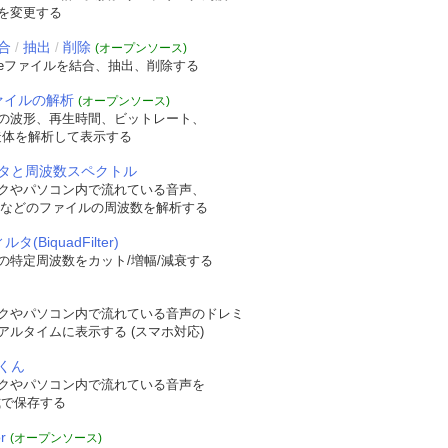
を変更する
合
抽出
削除
/
/
(オープンソース)
veファイルを結合、抽出、削除する
ファイルの解析
(オープンソース)
の波形、再生時間、ビットレート、
t構造体を解析して表示する
タと周波数スペクトル
クやパソコン内で流れている音声、
WAVなどのファイルの周波数を解析する
タ(BiquadFilter)
の特定周波数をカット/増幅/減衰する
クやパソコン内で流れている音声のドレミ
アルタイムに表示する (スマホ対応)
くん
クやパソコン内で流れている音声を
形式で保存する
r
(オープンソース)