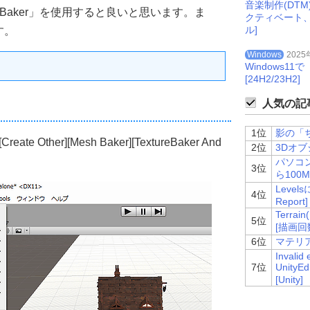
音楽制作(DT
 MeshBaker」を使用すると良いと思います。ま
クティベート
ル]
す。
Windows
2025
Windows
[24H2/23H2]
人気の記事
1位
影の「ち
Other][Mesh Baker][TextureBaker And
2位
3Dオブ
パソコ
3位
ら100
Level
4位
Report]
Terr
5位
[描画回
6位
マテリア
Invalid
7位
UnityE
[Unity]