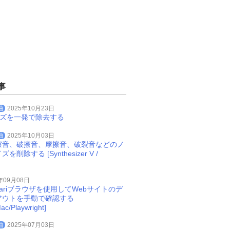
事
曲
2025年10月23日
イズを一発で除去する
曲
2025年10月03日
擦音、破擦音、摩擦音、破裂音などのノ
削除する [Synthesizer V /
年09月08日
Safariブラウザを使用してWebサイトのデ
アウトを手動で確認する
ac/Playwright]
曲
2025年07月03日