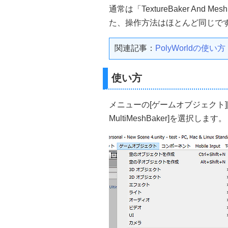
通常は「TextureBaker And
た、操作方法はほとんど同じで
関連記事：
PolyWorldの使い方
使い方
メニューの[ゲームオブジェクト][Create 
MultiMeshBaker]を選択します。