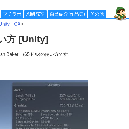
プチラボ
AI研究室
自己紹介(作品集)
その他
ity・C#
>
方 [Unity]
h Baker」(65ドル)の使い方です。