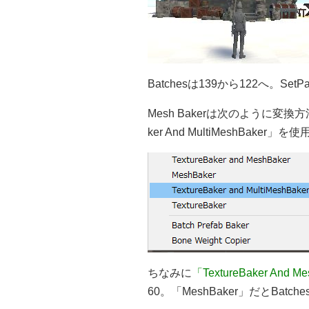
Batchesは139から122へ。Set
Mesh Bakerは次のように変換
ker And MultiMeshBaker
ちなみに
「TextureBaker And M
60。「MeshBaker」だとBatche