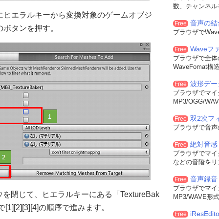
数、チャンネル
次にヒエラルキーから変換対象のゲームオブジ
音声の結
Free
]のボタンを押す。
ブラウザでWa
Wave
Free
ブラウザで全体
WaveFoma
波形デー
Free
ブラウザでマイ
MP3/OGG/
双2次フィル
Free
ブラウザで音声
絶対音感
Free
ブラウザでマイ
などの音階をリ
音声録音
Free
ブラウザでマイ
閉じて、ヒエラルキーにある「TextureBak
MP3/WAVE
1][2][3][4]の順序で進みます。
iResEdito
Free