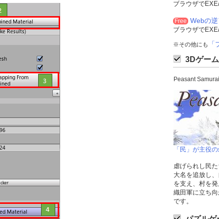
ブラウザでEXE
Webの
Free
ブラウザでEXE
「
※その他にも
3Dゲーム
Peasant Sam
「民」が主役の
虐げられし民た
大名を追放し、
を支え、村を発
織田軍に立ち向
です。
パズルゲ