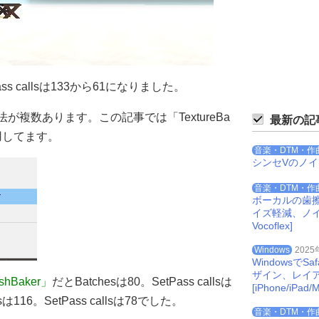
Pass callsは133から61になりました。
方法が複数あります。この記事では「TextureBa
最新の記
」を使用してます。
音楽・DTM・作
シンセVのノ
音楽・DTM・作
ボーカルの歯
イズ軽減、ノイズを
Vocoflex]
Windows
2025
Windowsで
ザイン、レイ
eshBaker」
だとBatchesは80。SetPass callsは
[iPhone/iPad/M
sは116。SetPass callsは78でした。
音楽・DTM・作