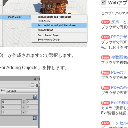
Webアプ
このブログのマ
疾風 - と
Free
ブラウザで写真
PDFデ
Free
ブラウザでPD
転、しおり等)
er (0)」が作成されますので選択します。
複数画像
Free
ブラウザで複数
r Adding Objects」を押します。
PDFの
Free
ブラウザでPD
PDFの
Free
ブラウザでPD
Exifの
Free
カメラで撮影した
Exif情報を確
エクセル
Free