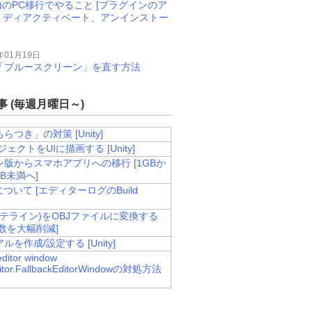
M)のPC移行でやること [プラグインのア
、ディアクティベート、アンインストー
年01月19日
11で「ブルースクリーン」を直す方法
 (毎週月曜日～)
らつき」の対策 [Unity]
ジェクトをUIに描画する [Unity]
ン版からスマホアプリへの移行 [1GBか
MB未満へ]
sについて [エディターログのBuild
ain(テライン)をOBJファイルに変換する
数を大幅削減]
ルを作成/設定する [Unity]
 editor window
ditor.FallbackEditorWindowの対処方法