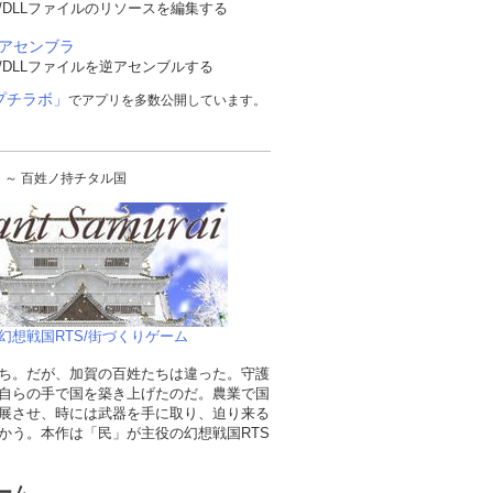
/DLLファイルのリソースを編集する
逆アセンブラ
/DLLファイルを逆アセンブルする
プチラボ」
でアプリを多数公開しています。
urai ～ 百姓ノ持チタル国
幻想戦国RTS/街づくりゲーム
ち。だが、加賀の百姓たちは違った。守護
自らの手で国を築き上げたのだ。農業で国
展させ、時には武器を手に取り、迫り来る
かう。本作は「民」が主役の幻想戦国RTS
ーム