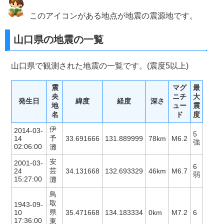
このアイコンがある地点が地震の震源地です。
山口県の地震の一覧
山口県で観測された地震の一覧です。(震度5以上)
震
マグ
最
央
ニチ
大
発生日
緯度
経度
深さ
地
ュー
震
名
ド
度
伊
2014-03-
5
予
14
33.691666
131.889999
78km
M6.2
強
02:06:00
灘
安
2001-03-
6
芸
24
34.131668
132.693329
46km
M6.7
弱
15:27:00
灘
鳥
取
1943-09-
県
10
35.471668
134.183334
0km
M7.2
6
17:36:00
東