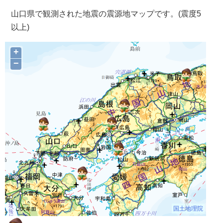
山口県で観測された地震の震源地マップです。(震度5
以上)
+
−
国土地理院