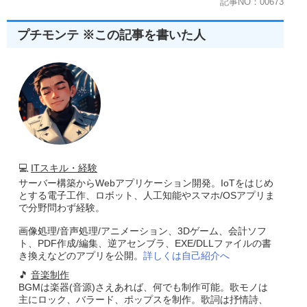
記事NO：00673
プチモンテ ※この記事を書いた人
💻
ITスキル・経験
サーバー構築からWebアプリケーション開発。IoTをはじめ
とする電子工作、ロボット、人工知能やスマホ/OSアプリま
で分野問わず経験。
画像処理/音声処理/アニメーション、3Dゲーム、会計ソフ
ト、PDF作成/編集、逆アセンブラ、EXE/DLLファイルの書
き換えなどのアプリを公開。
詳しくは自己紹介へ
🎵
音楽制作
BGMは楽器(音源)さえあれば、何でも制作可能。歌モノは
主にロック、バラード、ポップスを制作。歌詞は抒情詩、