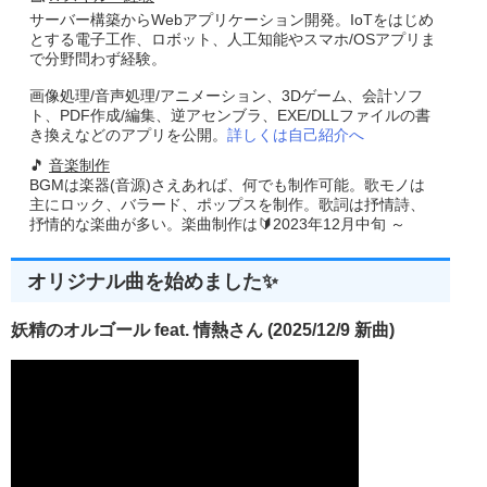
サーバー構築からWebアプリケーション開発。IoTをはじめ
とする電子工作、ロボット、人工知能やスマホ/OSアプリま
で分野問わず経験。
画像処理/音声処理/アニメーション、3Dゲーム、会計ソフ
ト、PDF作成/編集、逆アセンブラ、EXE/DLLファイルの書
き換えなどのアプリを公開。
詳しくは自己紹介へ
🎵
音楽制作
BGMは楽器(音源)さえあれば、何でも制作可能。歌モノは
主にロック、バラード、ポップスを制作。歌詞は抒情詩、
抒情的な楽曲が多い。楽曲制作は🔰2023年12月中旬 ～
オリジナル曲を始めました✨
妖精のオルゴール feat. 情熱さん (2025/12/9 新曲)