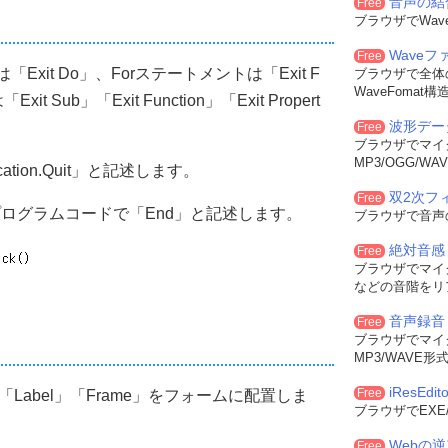
音声の結
Free
ブラウザでWa
Wave
Free
xit Do」、Forステートメントは「Exit F
ブラウザで全体
WaveFoma
Sub」「Exit Function」「Exit Propert
波形デー
Free
ブラウザでマイ
MP3/OGG/
tion.Quit」と記述します。
双2次フィル
Free
プログラムコードで「End」と記述します。
ブラウザで音声
絶対音感
Free
ブラウザでマイ
などの音階をリ
音声録音
Free
ブラウザでマイ
MP3/WAVE
iResEdito
Free
n」「Label」「Frame」をフォームに配置しま
ブラウザでEXE
Webの
Free