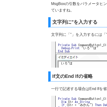
MsgBoxの引数をパラメータヒ
ていますね。
文字列に"を入力する
文字列に「"」を入力するには「
If文のEnd Ifの省略
一行で記述する場合はEnd Ifを