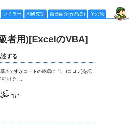
プチラボ
AI研究室
自己紹介(作品集)
その他
>
用)[ExcelのVBA]
記述する
が基本ですがコードの終端に「:」(コロン)を記
述可能です。