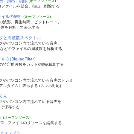
合
抽出
削除
/
/
(オープンソース)
veファイルを結合、抽出、削除する
ファイルの解析
(オープンソース)
の波形、再生時間、ビットレート、
t構造体を解析して表示する
タと周波数スペクトル
クやパソコン内で流れている音声、
WAVなどのファイルの周波数を解析する
タ(BiquadFilter)
の特定周波数をカット/増幅/減衰する
クやパソコン内で流れている音声のドレミ
アルタイムに表示する (スマホ対応)
くん
クやパソコン内で流れている音声を
形式で保存する
r
(オープンソース)
/DLLファイルのリソースを編集する
逆アセンブラ