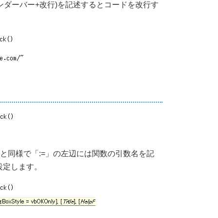
アンダーバー+改行)を記述するとコードを改行す
テ"」と同様で「:=」の左辺には関数の引数名を記
設定します。