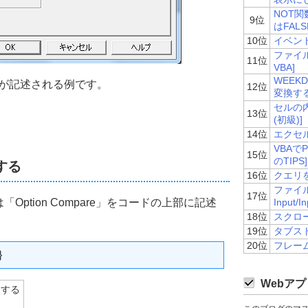
NOT関
9位
はFAL
10位
イベントの
ファイルの
11位
VBA]
WEEK
cit」が記述される例です。
12位
変換する[
セルの内
13位
(初級)]
14位
エクセ
VBAで
15位
のTIPS]
する
16位
クエリを
ファイ
17位
ption Compare」をコードの上部に記述
Input/
18位
スクロー
19位
タブスト
20位
フレームの
}
Webアプ
較する