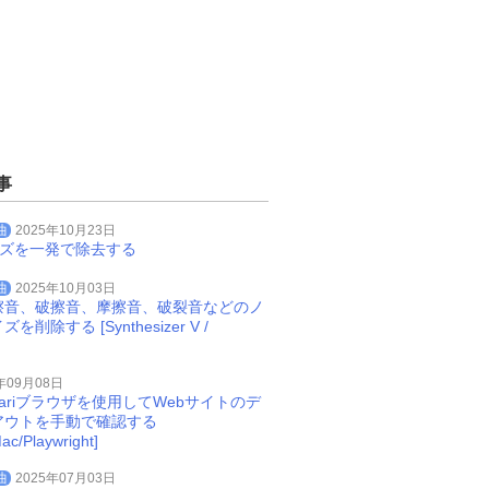
事
曲
2025年10月23日
イズを一発で除去する
曲
2025年10月03日
擦音、破擦音、摩擦音、破裂音などのノ
削除する [Synthesizer V /
年09月08日
Safariブラウザを使用してWebサイトのデ
アウトを手動で確認する
ac/Playwright]
曲
2025年07月03日