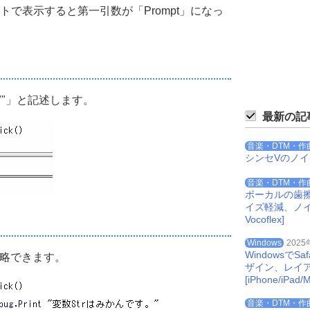
ントで表示すると第一引数が「Prompt」になっ
""」と記述します。
最新の記
音楽・DTM・作
シンセVのノ
音楽・DTM・作
ボーカルの歯
イズ軽減、ノイズを
Vocoflex]
Windows
2025
Windowsで
省略できます。
ザイン、レイ
[iPhone/iPad/M
音楽・DTM・作