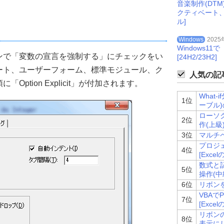
音楽制作(DT
クティベート
ル]
Windows
2025
Windows
ンで「変数の宣言を強制する」にチェックをい
[24H2/23H2]
ート、ユーザーフォーム、標準モジュール、ク
人気の記事
ption Explicit」が付加されます。
What
1位
ーブル)
ローソク
2位
作(上級)
3位
マルチペ
プロジ
4位
[Excel
数式と記
5位
操作(中級
6位
リボンを
VBAで
7位
[Excel
リボン
8位
表示にし