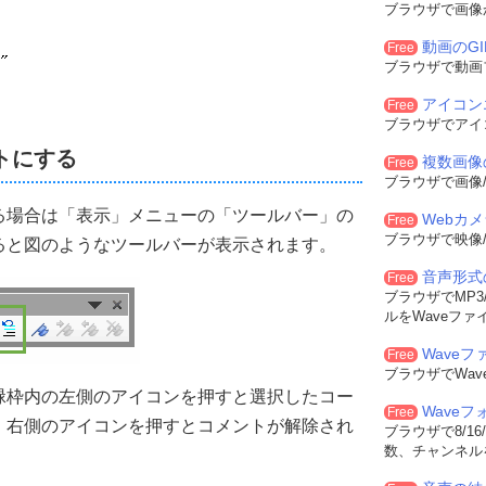
ブラウザで画像
動画のG
Free
ブラウザで動画
アイコン
Free
ブラウザでアイ
トにする
複数画像
Free
ブラウザで画像/
る場合は「表示」メニューの「ツールバー」の
Webカ
Free
ブラウザで映像/
ると図のようなツールバーが表示されます。
音声形式
Free
ブラウザでMP3/
ルをWaveファ
Waveフ
Free
ブラウザでWa
緑枠内の左側のアイコンを押すと選択したコー
Wave
Free
、右側のアイコンを押すとコメントが解除され
ブラウザで8/16
数、チャンネル