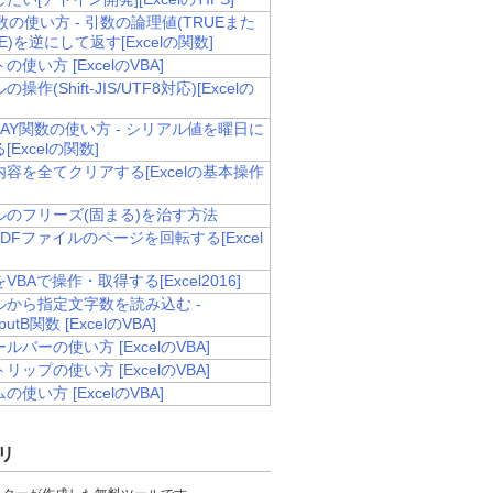
数の使い方 - 引数の論理値(TRUEまた
SE)を逆にして返す[Excelの関数]
使い方 [ExcelのVBA]
操作(Shift-JIS/UTF8対応)[Excelの
DAY関数の使い方 - シリアル値を曜日に
Excelの関数]
容を全てクリアする[Excelの基本操作
ルのフリーズ(固まる)を治す方法
PDFファイルのページを回転する[Excel
VBAで操作・取得する[Excel2016]
ルから指定文字数を読み込む -
InputB関数 [ExcelのVBA]
ルバーの使い方 [ExcelのVBA]
リップの使い方 [ExcelのVBA]
使い方 [ExcelのVBA]
リ