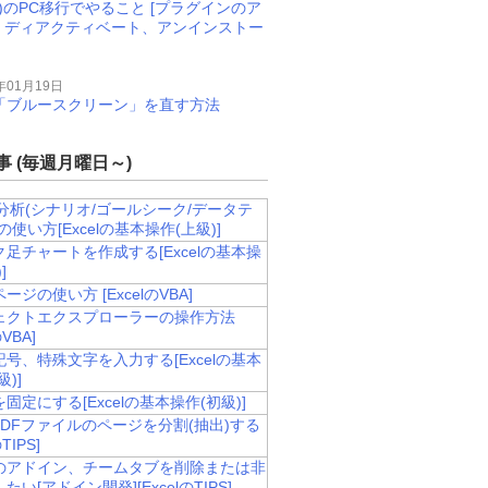
M)のPC移行でやること [プラグインのア
、ディアクティベート、アンインストー
年01月19日
11で「ブルースクリーン」を直す方法
 (毎週月曜日～)
-if分析(シナリオ/ゴールシーク/データテ
の使い方[Excelの基本操作(上級)]
足チャートを作成する[Excelの基本操
]
ージの使い方 [ExcelのVBA]
ェクトエクスプローラーの操作方法
のVBA]
号、特殊文字を入力する[Excelの基本
)]
固定にする[Excelの基本操作(初級)]
PDFファイルのページを分割(抽出)する
のTIPS]
のアドイン、チームタブを削除または非
たい[アドイン開発][ExcelのTIPS]