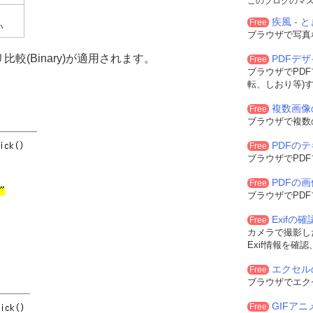
このブログのマ
疾風 - と
Free
い
ブラウザで写真
較(Binary)が適用されます。
PDFデ
Free
ブラウザでPD
転、しおり等)
複数画像
Free
ブラウザで複数
PDFの
Free
ブラウザでPD
PDFの
Free
ブラウザでPD
Exifの
Free
カメラで撮影した
Exif情報を確
エクセル
Free
ブラウザでエク
GIFア
Free