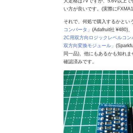
大定格は7Vですが、5.6V以
い方が良いです。(実際にFXMA1
それで、何処で購入するかとい
コンバータ」
(Adafruit社 ¥
2C用双方向ロジックレベルコン
双方向変換モジュール」
(Spar
同一品)。他にもあるかも知れません
確認済みです。