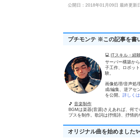
公開日：2018年01月09日 最終更新日
プチモンテ ※この記事を書
💻
ITスキル・経
サーバー構築から
子工作、ロボット
験。
画像処理/音声処
成/編集、逆アセ
を公開。
詳しくは
🎵
音楽制作
BGMは楽器(音源)さえあれば、何
プスを制作。歌詞は抒情詩、抒情的な楽
オリジナル曲を始めました✨