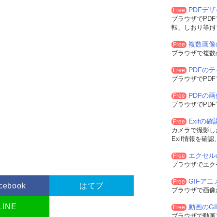
PDFデ
Free
ブラウザでPD
転、しおり等)
複数画像
Free
ブラウザで複数
PDFの
Free
ブラウザでPD
PDFの
Free
ブラウザでPD
Exifの
Free
カメラで撮影した
Exif情報を確
エクセル
Free
ブラウザでエク
GIFア
Free
cebook
はてブ
ブラウザで画像
LINE
動画のG
Free
ブラウザで動画