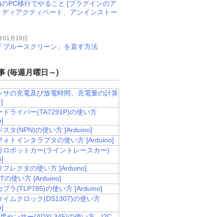
M)のPC移行でやること [プラグインのア
、ディアクティベート、アンインストー
年01月19日
11で「ブルースクリーン」を直す方法
 (毎週月曜日～)
ンサの充電及び放電時間、充電量の計算
]
ドライバー(TA7291P)の使い方
o]
タ(NPN)の使い方 [Arduino]
ォトインタラプタの使い方 [Arduino]
行ロボットカー(ライントレースカー)
o]
フレクタの使い方 [Arduino]
Tの使い方 [Arduino]
ラ(TLP785)の使い方 [Arduino]
イムクロック(DS1307)の使い方
o]
度センサー(ADXL345)の使い方 - I2C