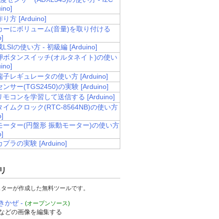
ino]
方 [Arduino]
カーにボリューム(音量)を取り付ける
o]
SIの使い方 - 初級編 [Arduino]
押ボタンスイッチ(オルタネイト)の使い
ino]
子レギュレータの使い方 [Arduino]
サー(TGS2450)の実験 [Arduino]
モコンを学習して送信する [Arduino]
イムクロック(RTC-8564NB)の使い方
o]
モーター(円盤形 振動モーター)の使い方
o]
ラの実験 [Arduino]
リ
スターが作成した無料ツールです。
きかぜ -
(オープンソース)
などの画像を編集する