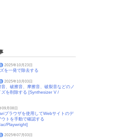
事
曲
2025年10月23日
イズを一発で除去する
曲
2025年10月03日
擦音、破擦音、摩擦音、破裂音などのノ
削除する [Synthesizer V /
年09月08日
Safariブラウザを使用してWebサイトのデ
アウトを手動で確認する
ac/Playwright]
曲
2025年07月03日