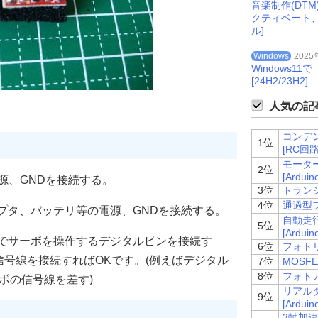
音楽制作(DT
クティベート
ル]
Windows
2025
Windows
[24H2/23H2]
人気の記事
コンデ
1位
[RC回路
モーター
2位
[Arduin
V電源、GNDを接続する。
3位
トランジス
4位
通過型フ
ダプタ、バッテリ等の電源、GNDを接続する。
自動走
5位
[Arduin
inoでサーボを操作するデジタルピンを接続す
6位
フォトリ
号線を接続すればOKです。(例えばデジタル
7位
MOSFE
8位
フォトカプ
ボの信号線を差す)
リアルタ
9位
[Arduin
3軸加速