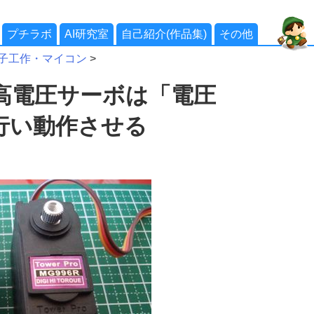
プチラボ
AI研究室
自己紹介(作品集)
その他
子工作・マイコン
>
高電圧サーボは「電圧
行い動作させる