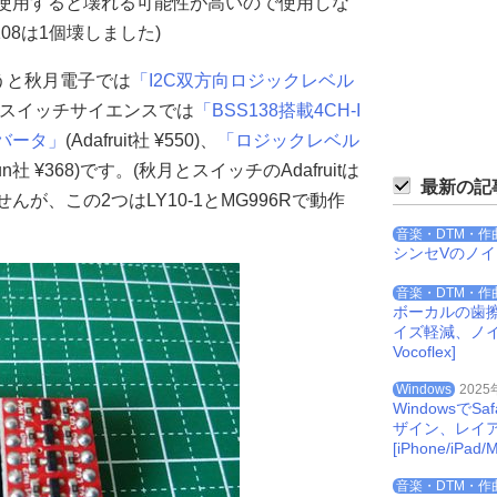
上で使用すると壊れる可能性が高いので使用しな
08は1個壊しました)
うと秋月電子では
「I2C双方向ロジックレベル
480)、スイッチサイエンスでは
「BSS138搭載4CH-I
バータ」
(Adafruit社 ¥550)、
「ロジックレベル
kfun社 ¥368)です。(秋月とスイッチのAdafruitは
最新の記
が、この2つはLY10-1とMG996Rで動作
音楽・DTM・作
シンセVのノ
音楽・DTM・作
ボーカルの歯
イズ軽減、ノイズを
Vocoflex]
Windows
2025
Windowsで
ザイン、レイ
[iPhone/iPad/M
音楽・DTM・作