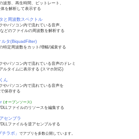
の波形、再生時間、ビットレート、
t構造体を解析して表示する
タと周波数スペクトル
クやパソコン内で流れている音声、
WAVなどのファイルの周波数を解析する
タ(BiquadFilter)
の特定周波数をカット/増幅/減衰する
クやパソコン内で流れている音声のドレミ
アルタイムに表示する (スマホ対応)
くん
クやパソコン内で流れている音声を
形式で保存する
r
(オープンソース)
/DLLファイルのリソースを編集する
逆アセンブラ
/DLLファイルを逆アセンブルする
プチラボ」
でアプリを多数公開しています。