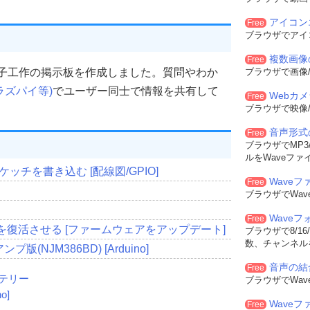
アイコン
Free
ブラウザでアイ
複数画像
Free
Piなどの電子工作の掲示板を作成しました。質問やわか
ブラウザで画像/
・ラズパイ等)
でユーザー同士で情報を共有して
Webカ
Free
ブラウザで映像/
音声形式
Free
ブラウザでMP3/
ルをWaveファ
のスケッチを書き込む [配線図/GPIO]
Waveフ
Free
ブラウザでWa
Wave
Free
ンドを復活させる [ファームウェアをアップデート]
ブラウザで8/16
数、チャンネル
(NJM386BD) [Arduino]
音声の結
Free
テリー
ブラウザでWa
o]
Wave
Free