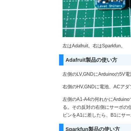
左はAdafruit。右はSparkfun。
Adafruit製品の使い方
左側のLV,GNDにArduinoの5
右側のHV,GNDに電池、ACア
左側のA1-A4の何れかにArdu
る。その反対の右側にサーボの信
ピンをA1に差したら、B1にサー
Sparkfun製品の使い方