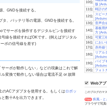
10位
版 [Ardu
11位
時計の作り
V電源、GNDを接続する。
スピー
12位
[Arduin
ダプタ、バッテリ等の電源、GNDを接続する。
13位
音声合成L
基板用
14位
duinoでサーボを操作するデジタルピンを接続す
方 [Ardu
号線を接続すればOKです。(例えばデジタル
15位
可変三端
16位
においセン
サーボの信号線を差す)
17位
赤外線リ
リアルタ
18位
[Arduin
バイブ
19位
[Arduin
「サーボが動作しない」などの現象はこれで解
20位
フォトカプ
ル変換で動作しない場合は電流不足 or 故障
Webアプ
上のACアダプタを使用する。もしくは
ロボッ
このブログのマ
ると数十Aを出力できます。
疾風 - と
Free
ブラウザで写真