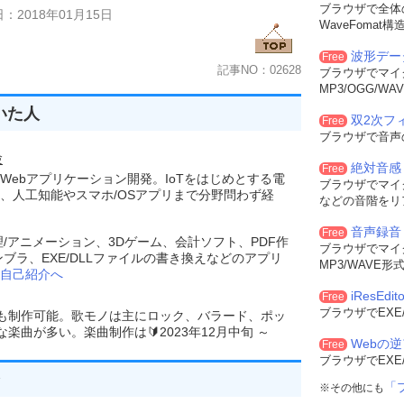
ブラウザで全体
：2018年01月15日
WaveFoma
波形デー
Free
記事NO：02628
ブラウザでマイ
MP3/OGG/
いた人
双2次フィル
Free
ブラウザで音声
験
絶対音感
Free
Webアプリケーション開発。IoTをはじめとする電
ブラウザでマイ
、人工知能やスマホ/OSアプリまで分野問わず経
などの音階をリ
音声録音
Free
理/アニメーション、3Dゲーム、会計ソフト、PDF作
ブラウザでマイ
ンブラ、EXE/DLLファイルの書き換えなどのアプリ
MP3/WAVE
自己紹介へ
iResEdito
Free
ブラウザでEXE
でも制作可能。歌モノは主にロック、バラード、ポッ
曲が多い。楽曲制作は🔰2023年12月中旬 ～
Webの
Free
ブラウザでEXE
「
※その他にも