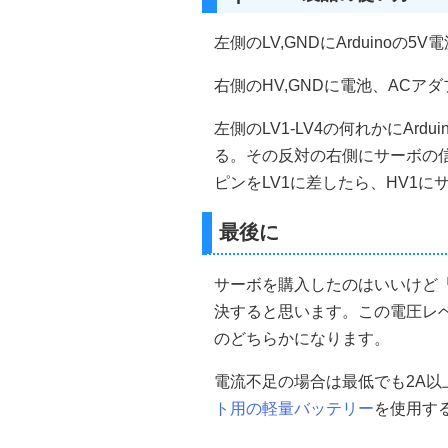
左側のLV,GNDにArduinoの5
右側のHV,GNDに電池、ACア
左側のLV1-LV4の何れかにAr
る。その反対の右側にサーボの信
ピンをLV1に差したら、HV1に
最後に
サーボを購入したのはいいけど
決すると思います。この電圧レベ
のどちらかになります。
電流不足の場合は最低でも2A以
ト用の軽量バッテリー
を使用す