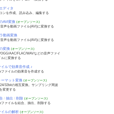
エディタ
コンを作成、読み込み、編集する
のAVI変換
(オープンソース)
音声を動画ファイル(AVI)に変換する
メラ動画変換
音声を動画ファイル(AVI)に変換する
の変換
(オープンソース)
OGG/AAC/FLAC/WAVなどの音声ファイ
イルに変換する
ァイルで効果音作成 ♪
veファイルの効果音を作成する
フォーマット変換
(オープンソース)
/24/32bitの相互変換。サンプリング周波
を変更する
合
抽出
削除
/
/
(オープンソース)
veファイルを結合、抽出、削除する
ファイルの解析
(オープンソース)