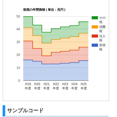
租税の年間推移 ( 単位：兆円 )
50
その
他
消費
40
税
法人
税
30
所得
税
20
10
0
H19
H20
H21
H22
H23
H24
H25
年度
年度
年度
年度
年度
年度
年度
サンプルコード