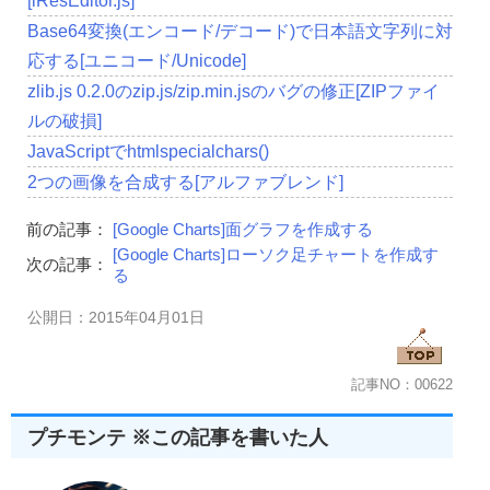
[iResEditor.js]
Base64変換(エンコード/デコード)で日本語文字列に対
応する[ユニコード/Unicode]
zlib.js 0.2.0のzip.js/zip.min.jsのバグの修正[ZIPファイ
ルの破損]
JavaScriptでhtmlspecialchars()
2つの画像を合成する[アルファブレンド]
前の記事：
[Google Charts]面グラフを作成する
[Google Charts]ローソク足チャートを作成す
次の記事：
る
公開日：2015年04月01日
記事NO：00622
プチモンテ ※この記事を書いた人