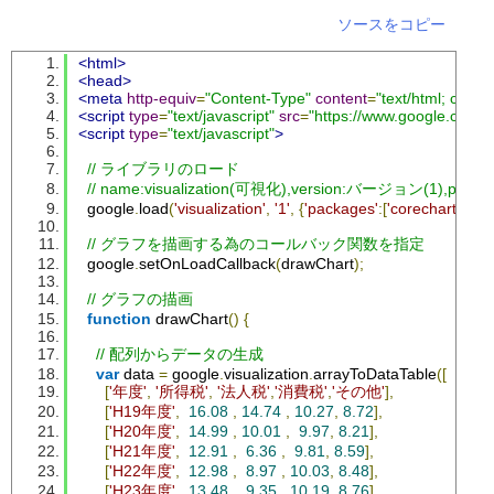
ソースをコピー
<html>
<head>
<meta
http-equiv
=
"Content-Type"
content
=
"text/html; chars
<script
type
=
"text/javascript"
src
=
"https://www.google.com/js
<script
type
=
"text/javascript"
>
// ライブラリのロード
// name:visualization(可視化),version:バージョン(1),pac
  google
.
load
(
'visualization'
,
'1'
,
{
'packages'
:[
'corechart'
]});
// グラフを描画する為のコールバック関数を指定
  google
.
setOnLoadCallback
(
drawChart
);
// グラフの描画   
function
 drawChart
()
{
// 配列からデータの生成
var
 data 
=
 google
.
visualization
.
arrayToDataTable
([
[
'年度'
,
'所得税'
,
'法人税'
,
'消費税'
,
'その他'
],
[
'H19年度'
,
16.08
,
14.74
,
10.27
,
8.72
],
[
'H20年度'
,
14.99
,
10.01
,
9.97
,
8.21
],
[
'H21年度'
,
12.91
,
6.36
,
9.81
,
8.59
],
[
'H22年度'
,
12.98
,
8.97
,
10.03
,
8.48
],
[
'H23年度'
,
13.48
,
9.35
,
10.19
,
8.76
],