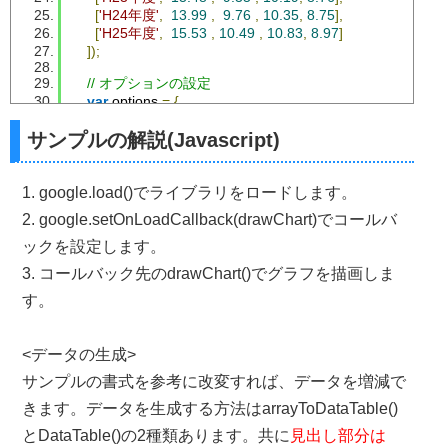
[
'H24年度'
,
13.99
,
9.76
,
10.35
,
8.75
],
[
'H25年度'
,
15.53
,
10.49
,
10.83
,
8.97
]
]);
// オプションの設定
var
 options 
=
{
      title
:
'租税の年間推移 ( 単位：兆円 )'
,
      isStacked
:
true
// 積み上げ
サンプルの解説(Javascript)
};
// 指定されたIDの要素に段付面グラフを作成
1. google.load()でライブラリをロードします。
var
 chart 
=
new
 google
.
visualization
.
SteppedAreaChart
(
2. google.setOnLoadCallback(drawChart)でコールバ
// グラフの描画
ックを設定します。
    chart
.
draw
(
data
,
 options
);
}
3. コールバック先のdrawChart()でグラフを描画しま
す。
</script>
</head>
<body>
<データの生成>
<!--  グラフの描画エリア -->
サンプルの書式を参考に改変すれば、データを増減で
<div
id
=
"chart_div"
style
=
"
width
:
100
%;
 height
:
350px
"
></d
きます。データを生成する方法はarrayToDataTable()
</body>
</html>
とDataTable()の2種類あります。共に
見出し部分は