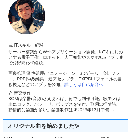
💻
ITスキル・経験
サーバー構築からWebアプリケーション開発。IoTをはじめ
とする電子工作、ロボット、人工知能やスマホ/OSアプリま
で分野問わず経験。
画像処理/音声処理/アニメーション、3Dゲーム、会計ソフ
ト、PDF作成/編集、逆アセンブラ、EXE/DLLファイルの書
き換えなどのアプリを公開。
詳しくは自己紹介へ
🎵
音楽制作
BGMは楽器(音源)さえあれば、何でも制作可能。歌モノは
主にロック、バラード、ポップスを制作。歌詞は抒情詩、
抒情的な楽曲が多い。楽曲制作は🔰2023年12月中旬 ～
オリジナル曲を始めました✨