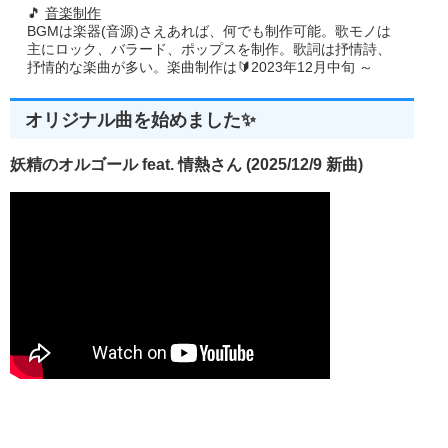
🎵
音楽制作
BGMは楽器(音源)さえあれば、何でも制作可能。歌モノは
主にロック、バラード、ポップスを制作。歌詞は抒情詩、
抒情的な楽曲が多い。楽曲制作は🔰2023年12月中旬 ～
オリジナル曲を始めました✨
妖精のオルゴール feat. 情熱さん (2025/12/9 新曲)