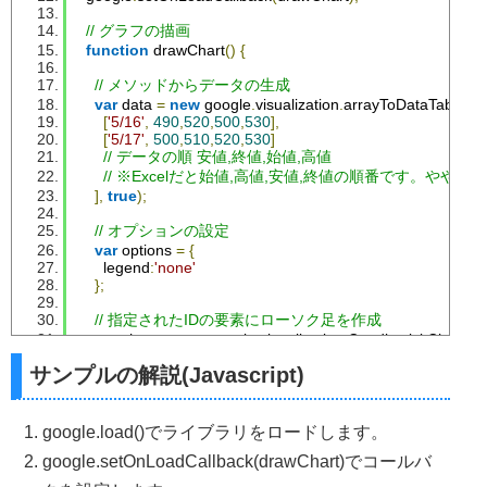
// グラフの描画   
function
 drawChart
()
{
// メソッドからデータの生成    
var
 data 
=
new
 google
.
visualization
.
arrayToDataTable
([
[
'5/16'
,
490
,
520
,
500
,
530
],
[
'5/17'
,
500
,
510
,
520
,
530
]
// データの順 安値,終値,始値,高値
// ※Excelだと始値,高値,安値,終値の順番です。ややこし
],
true
);
// オプションの設定
var
 options 
=
{
      legend
:
'none'
};
// 指定されたIDの要素にローソク足を作成
var
 chart 
=
new
 google
.
visualization
.
CandlestickChart
(
d
サンプルの解説(Javascript)
// グラフの描画
    chart
.
draw
(
data
,
 options
);
}
1. google.load()でライブラリをロードします。
</script>
2. google.setOnLoadCallback(drawChart)でコールバ
</head>
<body>