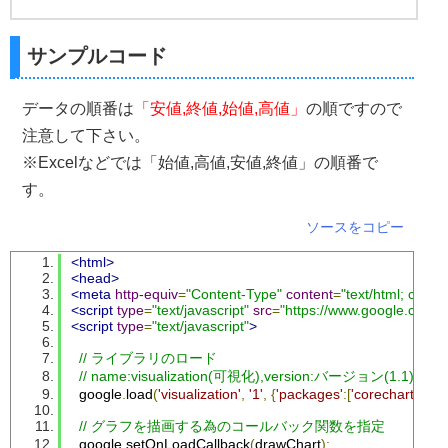
サンプルコード
データの順番は
「安値,終値,始値,高値」
の順ですので
注意して下さい。
※Excelなどでは「始値,高値,安値,終値」の順番で
す。
ソースをコピー
<html>
<head>
<meta
http-equiv
=
"Content-Type"
content
=
"text/html; chars
<script
type
=
"text/javascript"
src
=
"https://www.google.com/js
<script
type
=
"text/javascript"
>
// ライブラリのロード
// name:visualization(可視化),version:バージョン(1.1),pa
  google
.
load
(
'visualization'
,
'1'
,
{
'packages'
:[
'corechart'
]});
// グラフを描画する為のコールバック関数を指定
  google
.
setOnLoadCallback
(
drawChart
);