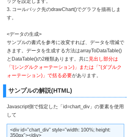
ックを設定します。
<!--  グラフの描画エリア -->
3. コールバック先のdrawChart()でグラフを描画しま
<div
id
=
"chart_div"
style
=
"
width
:
100
%;
 height
:
350px
"
></d
す。
</body>
</html>
<データの生成>
サンプルの書式を参考に改変すれば、データを増減で
きます。データを生成する方法はarrayToDataTable()
とDataTable()の2種類あります。共に
見出し部分は
「'(シングルクォーテーション)」または「"(ダブルク
ォーテーション)」で括る必要
があります。
サンプルの解説(HTML)
Javascript側で指定した「id=chart_div」の要素を使用
して
<div id="chart_div" style="width: 100%; height:
350px"></div>