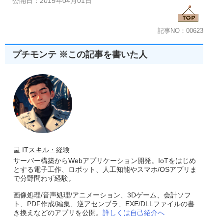
公開日：2015年04月01日
記事NO：00623
プチモンテ ※この記事を書いた人
💻
ITスキル・経験
サーバー構築からWebアプリケーション開発。IoTをはじめ
とする電子工作、ロボット、人工知能やスマホ/OSアプリま
で分野問わず経験。
画像処理/音声処理/アニメーション、3Dゲーム、会計ソフ
ト、PDF作成/編集、逆アセンブラ、EXE/DLLファイルの書
き換えなどのアプリを公開。
詳しくは自己紹介へ