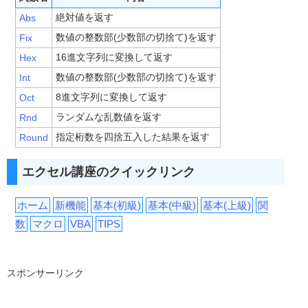
絶対値を返す
Abs
数値の整数部(少数部の切捨て)を返す
Fix
16進文字列に変換して返す
Hex
数値の整数部(少数部の切捨て)を返す
Int
8進文字列に変換して返す
Oct
ランダムな乱数値を返す
Rnd
指定桁数を四捨五入した結果を返す
Round
エクセル講座のクイックリンク
ホーム
新機能
基本(初級)
基本(中級)
基本(上級)
関
数
マクロ
VBA
TIPS
スポンサーリンク