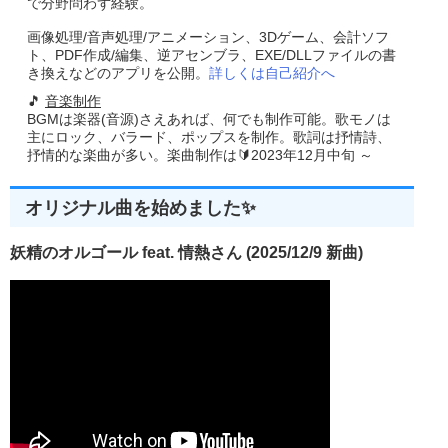
で分野問わず経験。
画像処理/音声処理/アニメーション、3Dゲーム、会計ソフ
ト、PDF作成/編集、逆アセンブラ、EXE/DLLファイルの書
き換えなどのアプリを公開。
詳しくは自己紹介へ
🎵
音楽制作
BGMは楽器(音源)さえあれば、何でも制作可能。歌モノは
主にロック、バラード、ポップスを制作。歌詞は抒情詩、
抒情的な楽曲が多い。楽曲制作は🔰2023年12月中旬 ～
オリジナル曲を始めました✨
妖精のオルゴール feat. 情熱さん (2025/12/9 新曲)