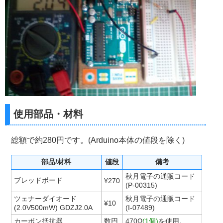
使用部品・材料
総額で約280円です。(Arduino本体の値段を除く)
部品/材料
値段
備考
秋月電子の通販コード
ブレッドボード
¥270
(P-00315)
ツェナーダイオード
秋月電子の通販コード
¥10
(2.0V500mW) GDZJ2.0A
(I-07489)
カーボン抵抗器
数円
470Ω
(1個)
を使用。