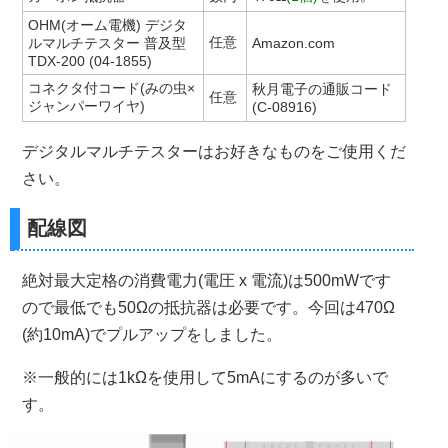
OHM(オーム電機) デジタ
任意
ルマルチテスター 普及型
Amazon.com
TDX-200 (04-1855)
コネクタ付コード(みの虫×
秋月電子の通販コード
任意
ジャンパーワイヤ)
(C-08916)
デジタルマルチテスターはお好きなものをご使用くだ
さい。
配線図
絶対最大定格の消費電力(電圧 x 電流)は500mWです
ので最低でも50Ωの抵抗器は必要です。今回は470Ω
(約10mA)でプルアップをしました。
※一般的には1kΩを使用して5mAにするのが多いで
す。