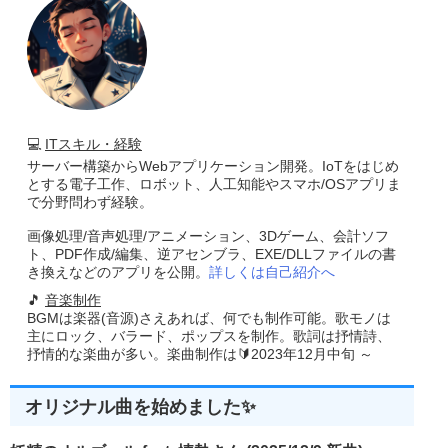
💻
ITスキル・経験
サーバー構築からWebアプリケーション開発。IoTをはじめ
とする電子工作、ロボット、人工知能やスマホ/OSアプリま
で分野問わず経験。
画像処理/音声処理/アニメーション、3Dゲーム、会計ソフ
ト、PDF作成/編集、逆アセンブラ、EXE/DLLファイルの書
き換えなどのアプリを公開。
詳しくは自己紹介へ
🎵
音楽制作
BGMは楽器(音源)さえあれば、何でも制作可能。歌モノは
主にロック、バラード、ポップスを制作。歌詞は抒情詩、
抒情的な楽曲が多い。楽曲制作は🔰2023年12月中旬 ～
オリジナル曲を始めました✨