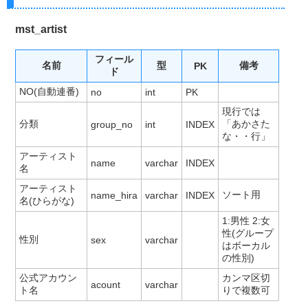
mst_artist
フィール
名前
型
備考
PK
ド
NO(自動連番)
no
int
PK
現行では
分類
「あかさた
group_no
int
INDEX
な・・行」
アーティスト
name
varchar
INDEX
名
アーティスト
ソート用
name_hira
varchar
INDEX
名(ひらがな)
1:男性 2:女
性(グループ
性別
sex
varchar
はボーカル
の性別)
公式アカウン
カンマ区切
acount
varchar
ト名
りで複数可