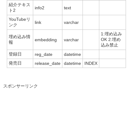
紹介テキス
info2
text
ト2
YouTubeリ
link
varchar
ンク
1:埋め込み
埋め込み情
OK 2:埋め
embedding
varchar
報
込み禁止
登録日
reg_date
datetime
発売日
release_date
datetime
INDEX
スポンサーリンク