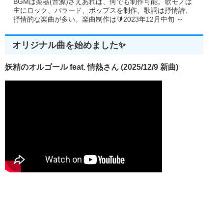
BGMは楽器(音源)さえあれば、何でも制作可能。歌モノは
主にロック、バラード、ポップスを制作。歌詞は抒情詩、
抒情的な楽曲が多い。楽曲制作は🔰2023年12月中旬 ～
オリジナル曲を始めました✨
妖精のオルゴール feat. 情熱さん (2025/12/9 新曲)