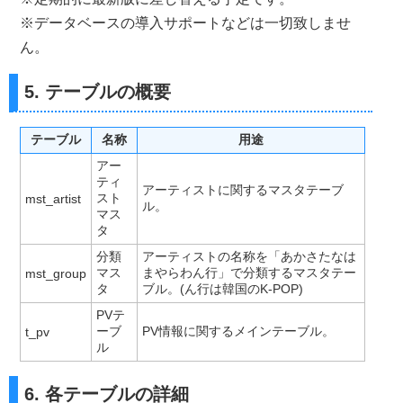
※データベースの導入サポートなどは一切致しませ
ん。
5. テーブルの概要
テーブル
名称
用途
アー
ティ
アーティストに関するマスタテーブ
スト
mst_artist
ル。
マス
タ
分類
アーティストの名称を「あかさたなは
マス
まやらわん行」で分類するマスタテー
mst_group
タ
ブル。(ん行は韓国のK-POP)
PVテ
ーブ
PV情報に関するメインテーブル。
t_pv
ル
6. 各テーブルの詳細