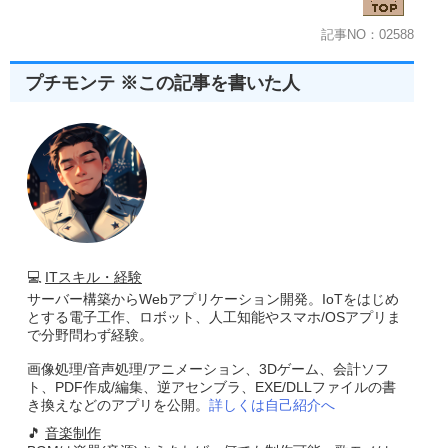
記事NO：02588
プチモンテ ※この記事を書いた人
💻
ITスキル・経験
サーバー構築からWebアプリケーション開発。IoTをはじめ
とする電子工作、ロボット、人工知能やスマホ/OSアプリま
で分野問わず経験。
画像処理/音声処理/アニメーション、3Dゲーム、会計ソフ
ト、PDF作成/編集、逆アセンブラ、EXE/DLLファイルの書
き換えなどのアプリを公開。
詳しくは自己紹介へ
🎵
音楽制作