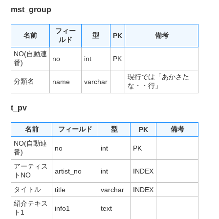
mst_group
フィー
名前
型
備考
PK
ルド
NO(自動連
no
int
PK
番)
現行では「あかさた
分類名
name
varchar
な・・行」
t_pv
名前
フィールド
型
備考
PK
NO(自動連
no
int
PK
番)
アーティス
artist_no
int
INDEX
トNO
タイトル
title
varchar
INDEX
紹介テキス
info1
text
ト1