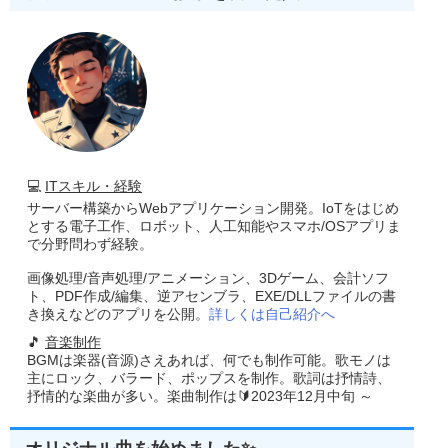
💻
ITスキル・経験
サーバー構築からWebアプリケーション開発。IoTをはじめ
とする電子工作、ロボット、人工知能やスマホ/OSアプリま
で分野問わず経験。
画像処理/音声処理/アニメーション、3Dゲーム、会計ソフ
ト、PDF作成/編集、逆アセンブラ、EXE/DLLファイルの書
き換えなどのアプリを公開。
詳しくは自己紹介へ
🎵
音楽制作
BGMは楽器(音源)さえあれば、何でも制作可能。歌モノは
主にロック、バラード、ポップスを制作。歌詞は抒情詩、
抒情的な楽曲が多い。楽曲制作は🔰2023年12月中旬 ～